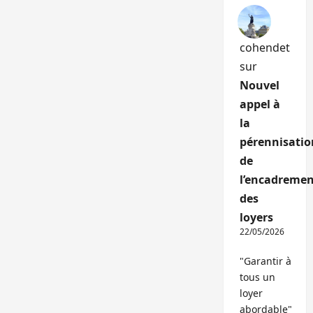
cohendet
sur
Nouvel
appel à
la
pérennisatio
de
l’encadremen
des
loyers
22/05/2026
"Garantir à
tous un
loyer
abordable"