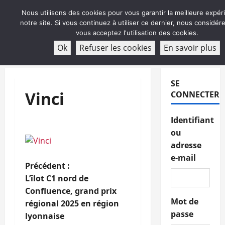
Aller
Nous utilisons des cookies pour vous garantir la meilleure expér
au
notre site. Si vous continuez à utiliser ce dernier, nous considé
contenu
vous acceptez l'utilisation des cookies.
ABONNEMENT
Ok
Refuser les cookies
En savoir plus
Menu
principal
SE
Vinci
CONNECTER
Identifiant
ou
adresse
e-mail
N
Précédent :
L’îlot C1 nord de
a
Confluence, grand prix
Mot de
régional 2025 en région
v
passe
lyonnaise