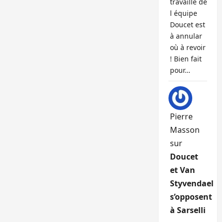
travaille de
l équipe
Doucet est
à annular
où à revoir
! Bien fait
pour…
Pierre
Masson
sur
Doucet
et Van
Styvendael
s’opposent
à Sarselli