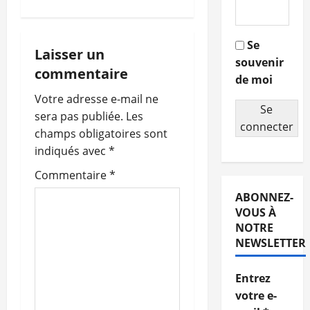
i
g
Se
Laisser un
souvenir
a
commentaire
de moi
t
Votre adresse e-mail ne
Se
sera pas publiée.
Les
i
connecter
champs obligatoires sont
o
indiqués avec
*
Commentaire
*
n
ABONNEZ-
d
VOUS À
NOTRE
’
NEWSLETTER
a
Entrez
r
votre e-