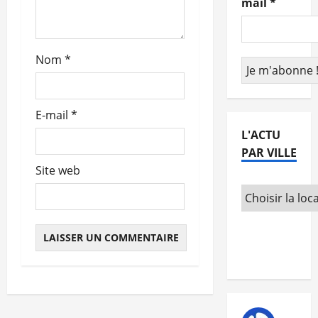
mail
*
t
i
Nom
*
c
l
E-mail
*
e
L'ACTU
PAR VILLE
Site web