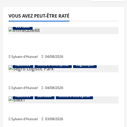
VOUS AVEZ PEUT-ÊTRE RATÉ
Abonnés
Financement
L'avis des courtiers
Les taux
Les taux stables en août, après une
hausse en juillet
Sylvain d'Huissel
04/08/2026
Abonnés
Immo d'entreprise
Logistique
Prologis acquiert Segro
Sylvain d'Huissel
04/08/2026
Abonnés
Bureaux
Immo d'entreprise
IWG acquiert Wojo
Sylvain d'Huissel
03/08/2026