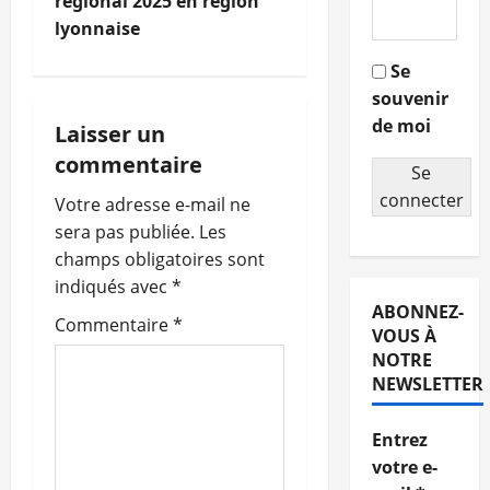
régional 2025 en région
v
lyonnaise
i
Se
souvenir
g
de moi
Laisser un
a
commentaire
Se
t
connecter
Votre adresse e-mail ne
sera pas publiée.
Les
i
champs obligatoires sont
o
indiqués avec
*
ABONNEZ-
Commentaire
*
n
VOUS À
NOTRE
d
NEWSLETTER
’
Entrez
votre e-
a