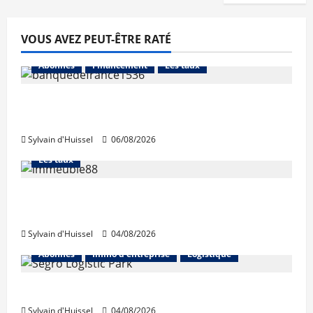
VOUS AVEZ PEUT-ÊTRE RATÉ
Abonnés
Financement
Les taux
La production de crédit retrouve ses
niveaux d’octobre
Sylvain d'Huissel
06/08/2026
Abonnés
Financement
L'avis des courtiers
Les taux
Les taux stables en août, après une
hausse en juillet
Sylvain d'Huissel
04/08/2026
Abonnés
Immo d'entreprise
Logistique
Prologis acquiert Segro
Sylvain d'Huissel
04/08/2026