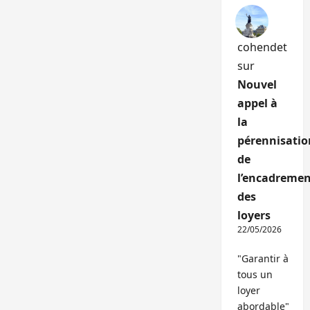
cohendet
sur
Nouvel
appel à
la
pérennisatio
de
l’encadremen
des
loyers
22/05/2026
"Garantir à
tous un
loyer
abordable"