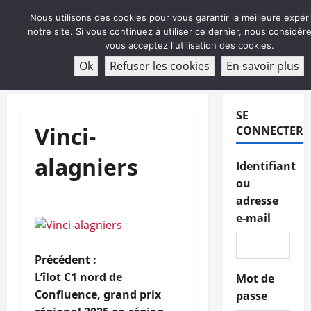
Aller
Nous utilisons des cookies pour vous garantir la meilleure expér
au
notre site. Si vous continuez à utiliser ce dernier, nous considé
contenu
vous acceptez l'utilisation des cookies.
ABONNEMENT
Ok
Refuser les cookies
En savoir plus
Menu
principal
SE
Vinci-
CONNECTER
alagniers
Identifiant
ou
adresse
e-mail
N
Précédent :
L’îlot C1 nord de
Mot de
a
Confluence, grand prix
passe