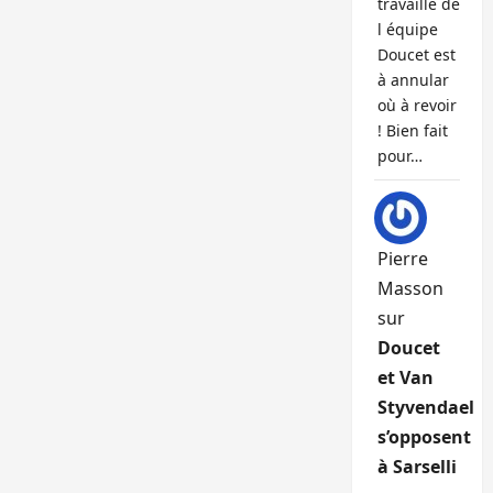
travaille de
l équipe
Doucet est
à annular
où à revoir
! Bien fait
pour…
Pierre
Masson
sur
Doucet
et Van
Styvendael
s’opposent
à Sarselli