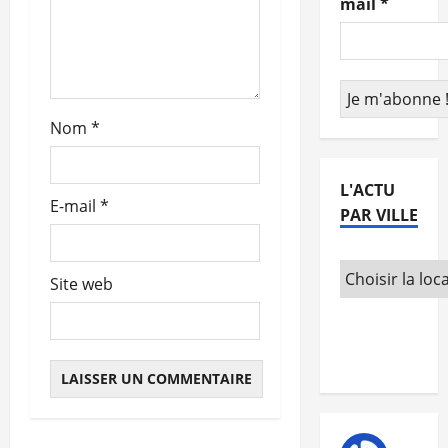
mail
*
r
t
i
Nom
*
c
L'ACTU
l
E-mail
*
PAR VILLE
e
Site web