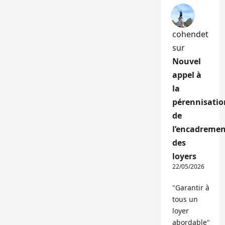
cohendet
sur
Nouvel
appel à
la
pérennisatio
de
l’encadremen
des
loyers
22/05/2026
"Garantir à
tous un
loyer
abordable"