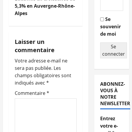
a
5,3% en Auvergne-Rhône-
Alpes
v
Se
souvenir
i
de moi
g
Laisser un
Se
commentaire
a
connecter
Votre adresse e-mail ne
t
sera pas publiée.
Les
champs obligatoires sont
i
indiqués avec
*
ABONNEZ-
o
VOUS À
Commentaire
*
NOTRE
n
NEWSLETTER
d
Entrez
votre e-
’