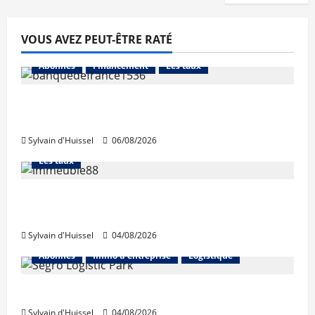
VOUS AVEZ PEUT-ÊTRE RATÉ
Abonnés
Financement
Les taux
La production de crédit retrouve ses
niveaux d’octobre
Sylvain d'Huissel
06/08/2026
Abonnés
Financement
L'avis des courtiers
Les taux
Les taux stables en août, après une
hausse en juillet
Sylvain d'Huissel
04/08/2026
Abonnés
Immo d'entreprise
Logistique
Prologis acquiert Segro
Sylvain d'Huissel
04/08/2026