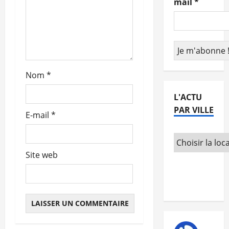
mail
*
a
r
t
Nom
*
i
L'ACTU
c
PAR VILLE
E-mail
*
l
e
Site web