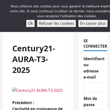
Aller
Nous utilisons des cookies pour vous garantir la meilleure expér
au
notre site. Si vous continuez à utiliser ce dernier, nous considé
contenu
vous acceptez l'utilisation des cookies.
ABONNEMENT
Ok
Refuser les cookies
En savoir plus
Menu
principal
SE
Century21-
CONNECTER
AURA-T3-
Identifiant
ou
2025
adresse
e-mail
Mot de
N
Précédent :
passe
L’activité en croissance de