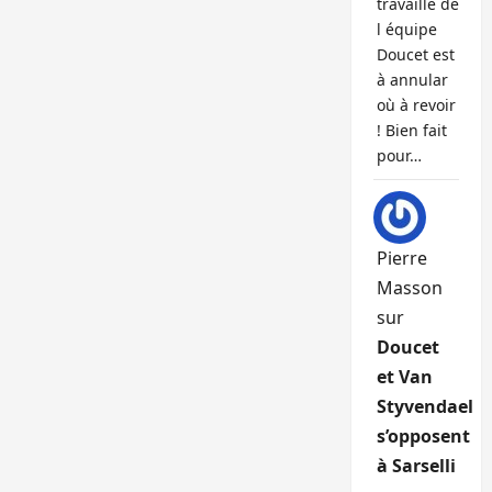
travaille de
l équipe
Doucet est
à annular
où à revoir
! Bien fait
pour…
Pierre
Masson
sur
Doucet
et Van
Styvendael
s’opposent
à Sarselli