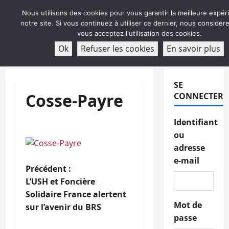
Aller
Nous utilisons des cookies pour vous garantir la meilleure expér
au
notre site. Si vous continuez à utiliser ce dernier, nous considé
contenu
vous acceptez l'utilisation des cookies.
ABONNEMENT
Ok
Refuser les cookies
En savoir plus
Menu
principal
SE
Cosse-Payre
CONNECTER
Identifiant
ou
adresse
e-mail
N
Précédent :
L’USH et Foncière
a
Solidaire France alertent
Mot de
sur l’avenir du BRS
v
passe