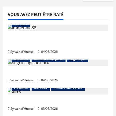
VOUS AVEZ PEUT-ÊTRE RATÉ
Abonnés
Financement
L'avis des courtiers
Les taux
Les taux stables en août, après une
hausse en juillet
Sylvain d'Huissel
04/08/2026
Abonnés
Immo d'entreprise
Logistique
Prologis acquiert Segro
Sylvain d'Huissel
04/08/2026
Abonnés
Bureaux
Immo d'entreprise
IWG acquiert Wojo
Sylvain d'Huissel
03/08/2026