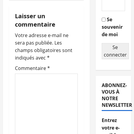
i
g
Laisser un
Se
commentaire
souvenir
a
de moi
Votre adresse e-mail ne
t
sera pas publiée.
Les
Se
champs obligatoires sont
i
connecter
indiqués avec
*
o
Commentaire
*
n
ABONNEZ-
d
VOUS À
NOTRE
’
NEWSLETTER
a
Entrez
r
votre e-