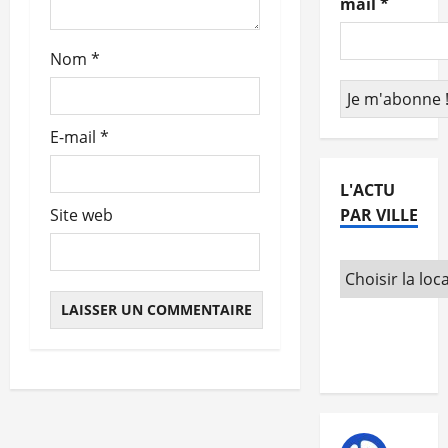
mail
*
t
Nom
*
i
c
E-mail
*
l
e
L'ACTU
PAR VILLE
Site web