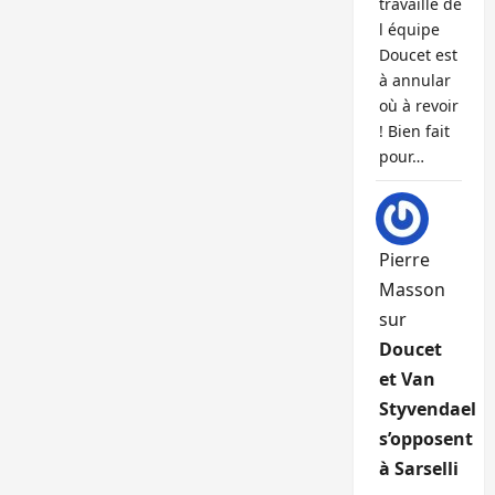
travaille de
l équipe
Doucet est
à annular
où à revoir
! Bien fait
pour…
Pierre
Masson
sur
Doucet
et Van
Styvendael
s’opposent
à Sarselli