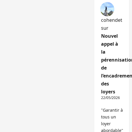
cohendet
sur
Nouvel
appel à
la
pérennisatio
de
l’encadremen
des
loyers
22/05/2026
"Garantir à
tous un
loyer
abordable"