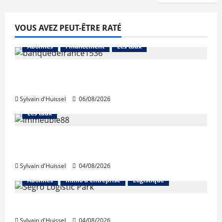
VOUS AVEZ PEUT-ÊTRE RATÉ
Abonnés
Financement
Les taux
La production de crédit retrouve ses
niveaux d’octobre
Sylvain d'Huissel
06/08/2026
Abonnés
Financement
L'avis des courtiers
Les taux
Les taux stables en août, après une
hausse en juillet
Sylvain d'Huissel
04/08/2026
Abonnés
Immo d'entreprise
Logistique
Prologis acquiert Segro
Sylvain d'Huissel
04/08/2026