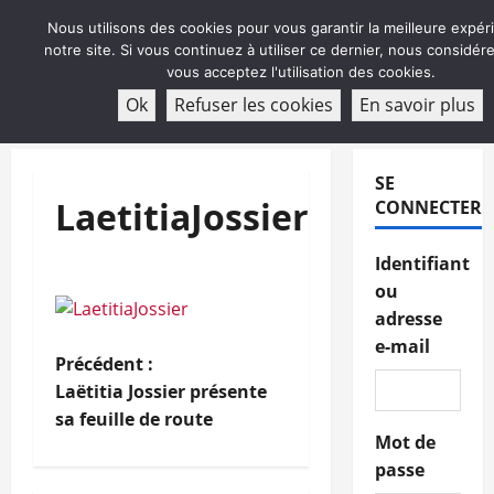
Aller
Nous utilisons des cookies pour vous garantir la meilleure expér
au
notre site. Si vous continuez à utiliser ce dernier, nous considé
contenu
vous acceptez l'utilisation des cookies.
ABONNEMENT
Ok
Refuser les cookies
En savoir plus
Menu
principal
SE
LaetitiaJossier
CONNECTER
Identifiant
ou
adresse
e-mail
N
Précédent :
Laëtitia Jossier présente
a
sa feuille de route
Mot de
v
passe