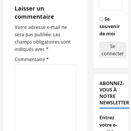
i
Laisser un
g
commentaire
Se
souvenir
a
Votre adresse e-mail ne
de moi
sera pas publiée.
Les
t
champs obligatoires sont
Se
indiqués avec
*
i
connecter
Commentaire
*
o
n
ABONNEZ-
d
VOUS À
NOTRE
’
NEWSLETTER
a
Entrez
r
votre e-