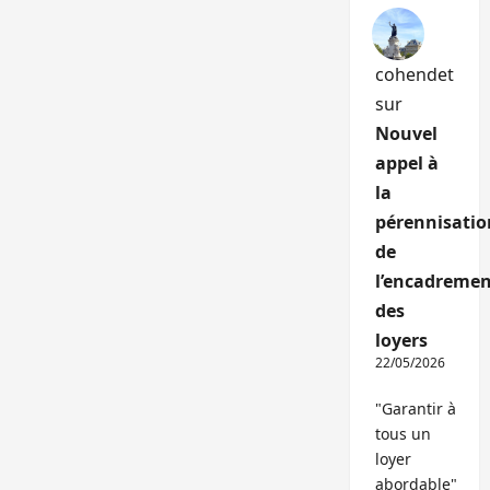
cohendet
sur
Nouvel
appel à
la
pérennisatio
de
l’encadremen
des
loyers
22/05/2026
"Garantir à
tous un
loyer
abordable"