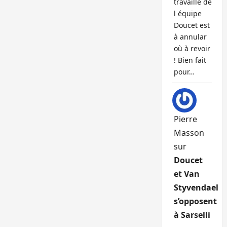
travaille de
l équipe
Doucet est
à annular
où à revoir
! Bien fait
pour…
Pierre
Masson
sur
Doucet
et Van
Styvendael
s’opposent
à Sarselli