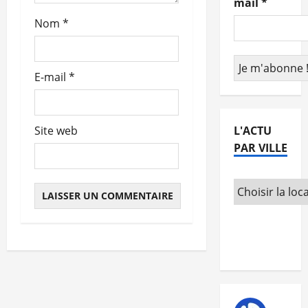
mail
*
t
Nom
*
i
c
E-mail
*
l
e
L'ACTU
Site web
PAR VILLE