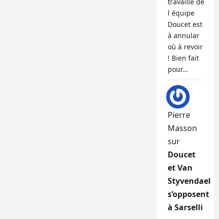
travaille de
l équipe
Doucet est
à annular
où à revoir
! Bien fait
pour…
Pierre
Masson
sur
Doucet
et Van
Styvendael
s’opposent
à Sarselli