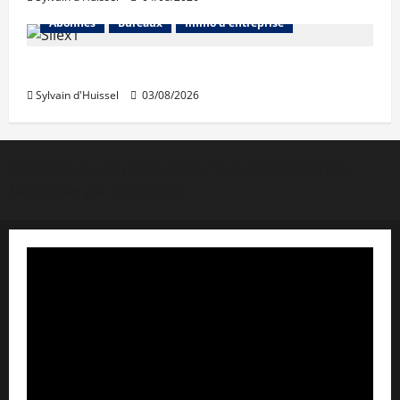
Abonnés
Bureaux
Immo d'entreprise
IWG acquiert Wojo
Sylvain d'Huissel
03/08/2026
Copyright © Lyon Pôle Immo. Tous droits réservés
|
MoreNews
par AF themes