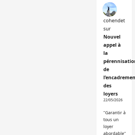
cohendet
sur
Nouvel
appel à
la
pérennisatio
de
l’encadremen
des
loyers
22/05/2026
"Garantir à
tous un
loyer
abordable"