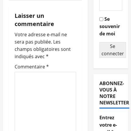
i
g
Laisser un
Se
commentaire
souvenir
a
de moi
Votre adresse e-mail ne
t
sera pas publiée.
Les
Se
champs obligatoires sont
i
connecter
indiqués avec
*
o
Commentaire
*
n
ABONNEZ-
d
VOUS À
NOTRE
’
NEWSLETTER
a
Entrez
r
votre e-