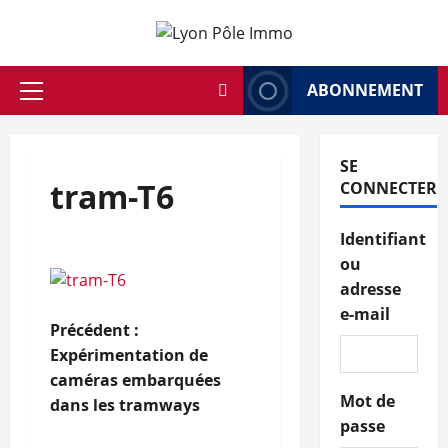
Aller
au
contenu
ABONNEMENT
Menu
principal
SE
tram-T6
CONNECTER
Identifiant
ou
adresse
e-mail
N
Précédent :
Expérimentation de
a
caméras embarquées
Mot de
dans les tramways
v
passe