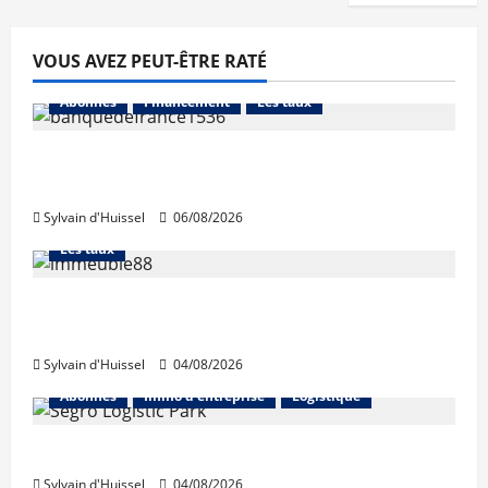
VOUS AVEZ PEUT-ÊTRE RATÉ
Abonnés
Financement
Les taux
La production de crédit retrouve ses
niveaux d’octobre
Sylvain d'Huissel
06/08/2026
Abonnés
Financement
L'avis des courtiers
Les taux
Les taux stables en août, après une
hausse en juillet
Sylvain d'Huissel
04/08/2026
Abonnés
Immo d'entreprise
Logistique
Prologis acquiert Segro
Sylvain d'Huissel
04/08/2026