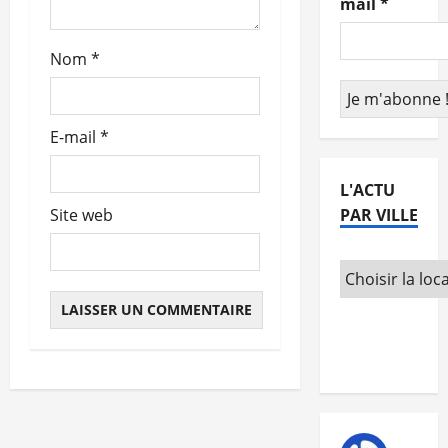
mail
*
t
Nom
*
i
c
E-mail
*
l
e
L'ACTU
PAR VILLE
Site web