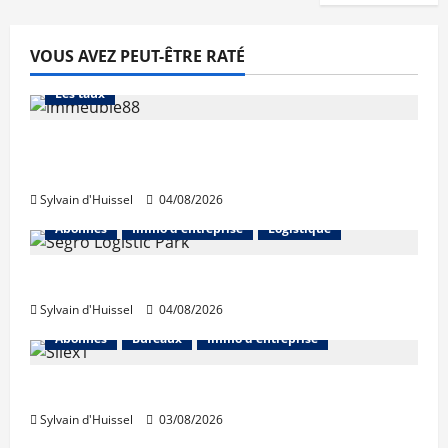
VOUS AVEZ PEUT-ÊTRE RATÉ
Abonnés
Financement
L'avis des courtiers
Les taux
Les taux stables en août, après une
hausse en juillet
Sylvain d'Huissel
04/08/2026
Abonnés
Immo d'entreprise
Logistique
Prologis acquiert Segro
Sylvain d'Huissel
04/08/2026
Abonnés
Bureaux
Immo d'entreprise
IWG acquiert Wojo
Sylvain d'Huissel
03/08/2026