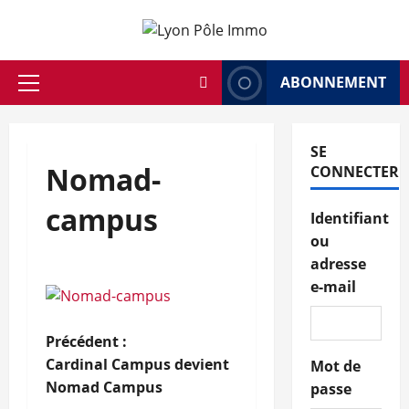
Aller
au
contenu
ABONNEMENT
Menu
principal
SE
Nomad-
CONNECTER
campus
Identifiant
ou
adresse
e-mail
N
Précédent :
Cardinal Campus devient
Mot de
a
Nomad Campus
passe