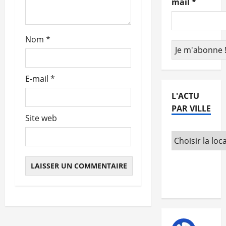
mail
*
r
t
Nom
*
i
c
E-mail
*
L'ACTU
l
PAR VILLE
e
Site web