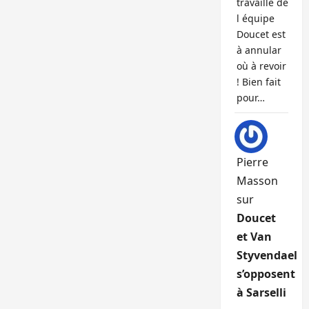
travaille de
l équipe
Doucet est
à annular
où à revoir
! Bien fait
pour…
Pierre
Masson
sur
Doucet
et Van
Styvendael
s’opposent
à Sarselli