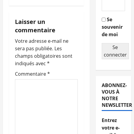
v
i
Se
Laisser un
souvenir
g
commentaire
de moi
a
Votre adresse e-mail ne
Se
sera pas publiée.
Les
t
connecter
champs obligatoires sont
indiqués avec
*
i
Commentaire
*
o
ABONNEZ-
n
VOUS À
NOTRE
d
NEWSLETTER
’
Entrez
votre e-
a