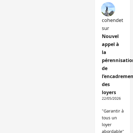
cohendet
sur
Nouvel
appel à
la
pérennisatio
de
l’encadremen
des
loyers
22/05/2026
"Garantir à
tous un
loyer
abordable"