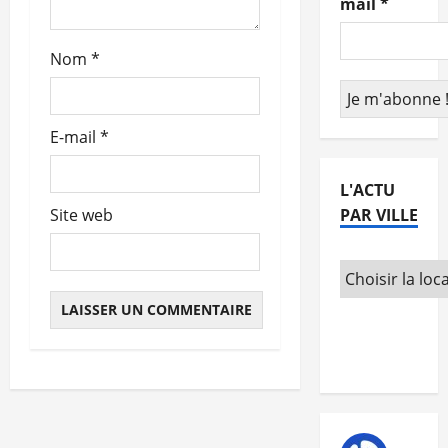
mail
*
t
Nom
*
i
c
E-mail
*
l
e
L'ACTU
PAR VILLE
Site web