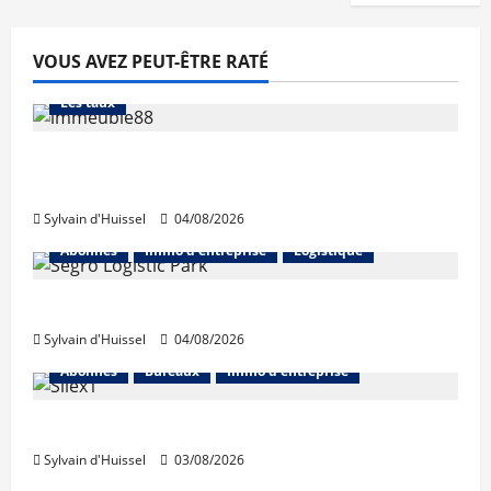
VOUS AVEZ PEUT-ÊTRE RATÉ
Abonnés
Financement
L'avis des courtiers
Les taux
Les taux stables en août, après une
hausse en juillet
Sylvain d'Huissel
04/08/2026
Abonnés
Immo d'entreprise
Logistique
Prologis acquiert Segro
Sylvain d'Huissel
04/08/2026
Abonnés
Bureaux
Immo d'entreprise
IWG acquiert Wojo
Sylvain d'Huissel
03/08/2026