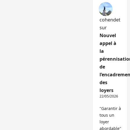
cohendet
sur
Nouvel
appel à
la
pérennisatio
de
l’encadremen
des
loyers
22/05/2026
"Garantir à
tous un
loyer
abordable"