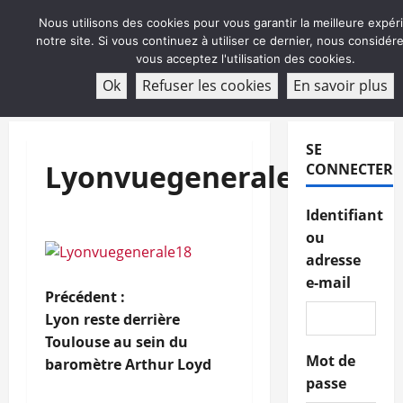
Aller
Nous utilisons des cookies pour vous garantir la meilleure expér
au
notre site. Si vous continuez à utiliser ce dernier, nous considé
contenu
vous acceptez l'utilisation des cookies.
ABONNEMENT
Ok
Refuser les cookies
En savoir plus
Menu
principal
SE
Lyonvuegenerale18
CONNECTER
Identifiant
ou
adresse
e-mail
N
Précédent :
Lyon reste derrière
a
Toulouse au sein du
Mot de
baromètre Arthur Loyd
v
passe