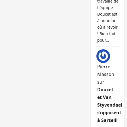
travaille de
l équipe
Doucet est
à annular
où à revoir
! Bien fait
pour…
Pierre
Masson
sur
Doucet
et Van
Styvendael
s’opposent
à Sarselli