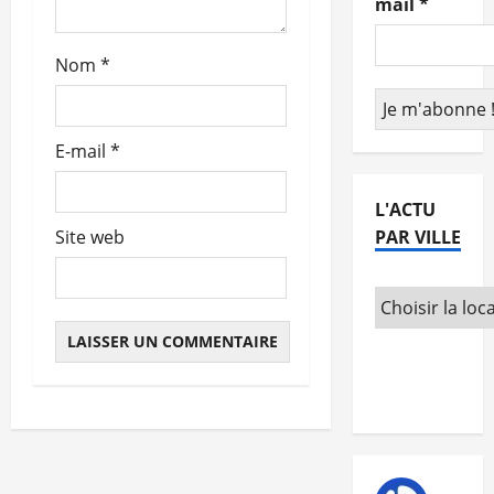
mail
*
t
Nom
*
i
c
E-mail
*
l
e
L'ACTU
PAR VILLE
Site web