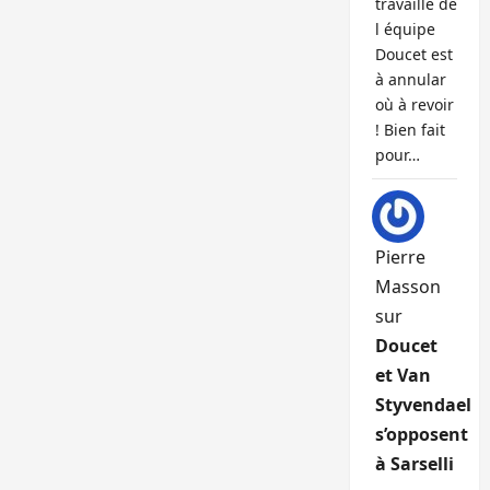
travaille de
l équipe
Doucet est
à annular
où à revoir
! Bien fait
pour…
Pierre
Masson
sur
Doucet
et Van
Styvendael
s’opposent
à Sarselli