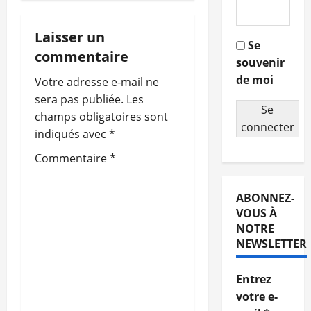
i
g
Laisser un
Se
commentaire
souvenir
a
de moi
Votre adresse e-mail ne
t
sera pas publiée.
Les
Se
champs obligatoires sont
i
connecter
indiqués avec
*
o
Commentaire
*
n
ABONNEZ-
d
VOUS À
NOTRE
’
NEWSLETTER
a
Entrez
r
votre e-