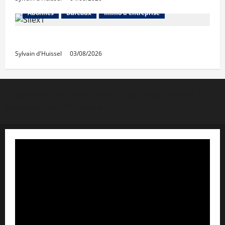
Abonnés
Bureaux
Immo d'entreprise
IWG acquiert Wojo
Sylvain d'Huissel
03/08/2026
Copyright © Lyon Pôle Immo. Tous droits réservés
|
MoreNews
par AF themes