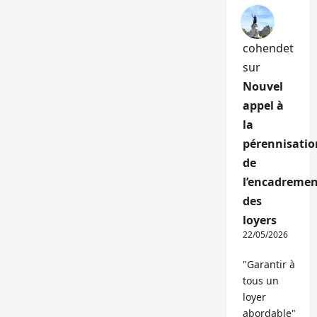
cohendet
sur
Nouvel
appel à
la
pérennisatio
de
l’encadremen
des
loyers
22/05/2026
"Garantir à
tous un
loyer
abordable"