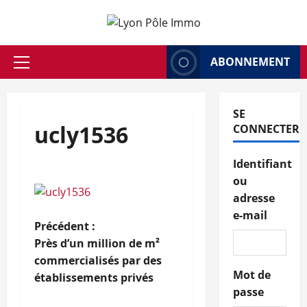
Aller
au
contenu
ABONNEMENT
Menu
principal
SE
ucly1536
CONNECTER
Identifiant
ou
adresse
e-mail
N
Précédent :
Près d’un million de m²
a
commercialisés par des
Mot de
établissements privés
v
passe