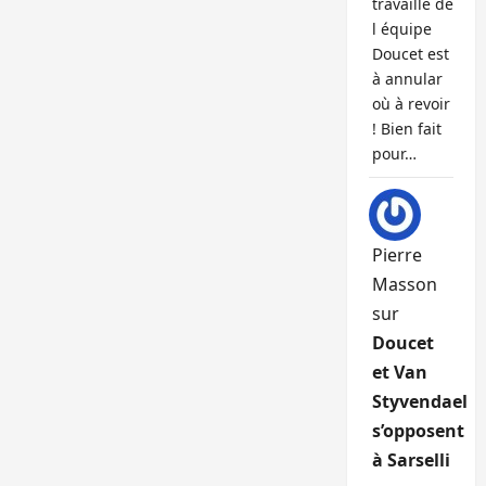
travaille de
l équipe
Doucet est
à annular
où à revoir
! Bien fait
pour…
Pierre
Masson
sur
Doucet
et Van
Styvendael
s’opposent
à Sarselli