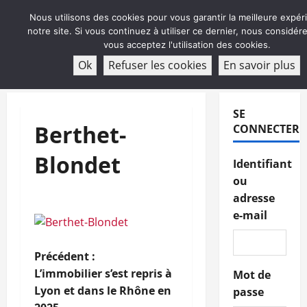
Aller
Nous utilisons des cookies pour vous garantir la meilleure expér
au
notre site. Si vous continuez à utiliser ce dernier, nous considé
contenu
vous acceptez l'utilisation des cookies.
ABONNEMENT
Ok
Refuser les cookies
En savoir plus
Menu
principal
SE
Berthet-
CONNECTER
Blondet
Identifiant
ou
adresse
e-mail
N
Précédent :
L’immobilier s’est repris à
Mot de
a
Lyon et dans le Rhône en
passe