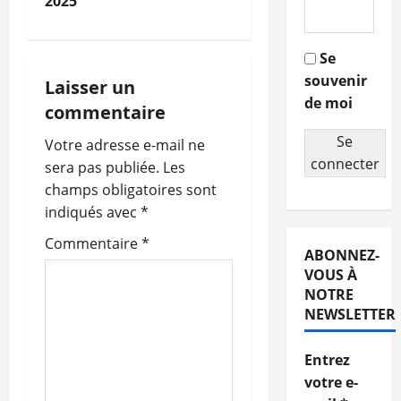
2025
v
i
Se
souvenir
g
Laisser un
de moi
commentaire
a
Se
Votre adresse e-mail ne
t
connecter
sera pas publiée.
Les
champs obligatoires sont
i
indiqués avec
*
o
Commentaire
*
ABONNEZ-
n
VOUS À
NOTRE
d
NEWSLETTER
’
Entrez
votre e-
a