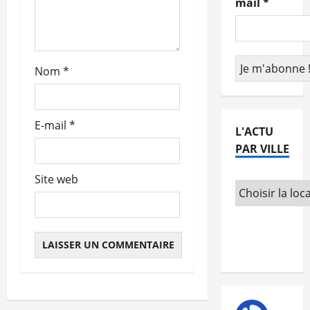
mail
*
r
t
Nom
*
i
c
E-mail
*
L'ACTU
l
PAR VILLE
e
Site web