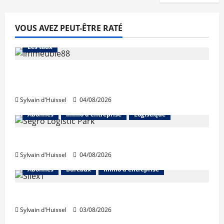
VOUS AVEZ PEUT-ÊTRE RATÉ
Abonnés
Financement
L'avis des courtiers
Les taux
Les taux stables en août, après une
hausse en juillet
Sylvain d'Huissel
04/08/2026
Abonnés
Immo d'entreprise
Logistique
Prologis acquiert Segro
Sylvain d'Huissel
04/08/2026
Abonnés
Bureaux
Immo d'entreprise
IWG acquiert Wojo
Sylvain d'Huissel
03/08/2026