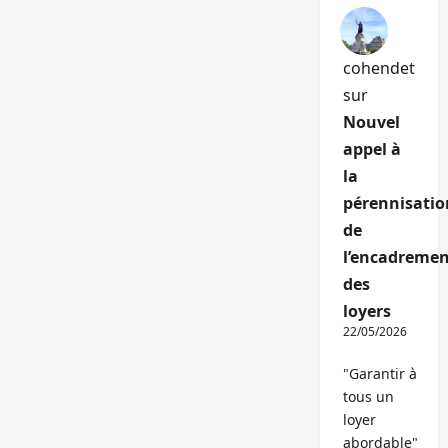
cohendet
sur
Nouvel
appel à
la
pérennisatio
de
l’encadremen
des
loyers
22/05/2026
"Garantir à
tous un
loyer
abordable"