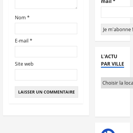
mail
*
t
Nom
*
i
c
E-mail
*
l
e
L'ACTU
PAR VILLE
Site web