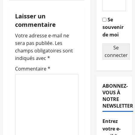
i
g
Laisser un
Se
commentaire
souvenir
a
de moi
Votre adresse e-mail ne
t
sera pas publiée.
Les
Se
champs obligatoires sont
i
connecter
indiqués avec
*
o
Commentaire
*
n
ABONNEZ-
d
VOUS À
NOTRE
’
NEWSLETTER
a
Entrez
r
votre e-