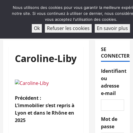
Aller
Nous utilisons des cookies pour vous garantir la meilleure expér
au
notre site. Si vous continuez à utiliser ce dernier, nous considé
contenu
vous acceptez l'utilisation des cookies.
ABONNEMENT
Ok
Refuser les cookies
En savoir plus
Menu
principal
SE
Caroline-Liby
CONNECTER
Identifiant
ou
adresse
e-mail
N
Précédent :
L’immobilier s’est repris à
a
Lyon et dans le Rhône en
Mot de
2025
v
passe