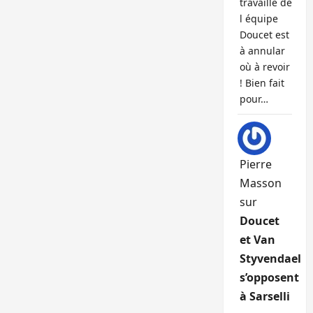
travaille de
l équipe
Doucet est
à annular
où à revoir
! Bien fait
pour…
Pierre
Masson
sur
Doucet
et Van
Styvendael
s’opposent
à Sarselli