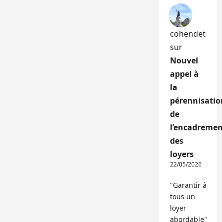
cohendet
sur
Nouvel
appel à
la
pérennisatio
de
l’encadremen
des
loyers
22/05/2026
"Garantir à
tous un
loyer
abordable"