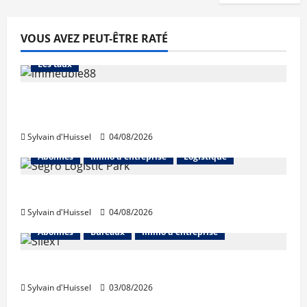
VOUS AVEZ PEUT-ÊTRE RATÉ
Abonnés
Financement
L'avis des courtiers
Les taux
Les taux stables en août, après une
hausse en juillet
Sylvain d'Huissel
04/08/2026
Abonnés
Immo d'entreprise
Logistique
Prologis acquiert Segro
Sylvain d'Huissel
04/08/2026
Abonnés
Bureaux
Immo d'entreprise
IWG acquiert Wojo
Sylvain d'Huissel
03/08/2026