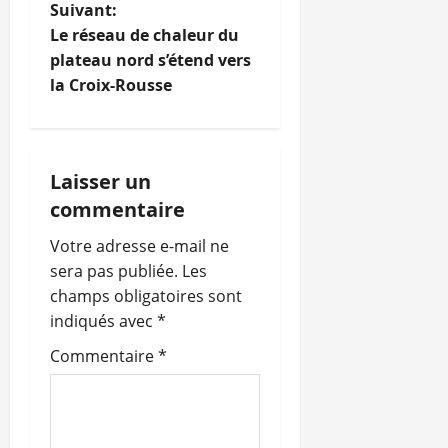
v
Suivant:
i
Le réseau de chaleur du
plateau nord s’étend vers
g
la Croix-Rousse
a
t
Laisser un
i
commentaire
o
Votre adresse e-mail ne
sera pas publiée.
Les
n
champs obligatoires sont
indiqués avec
*
d
Commentaire
*
’
a