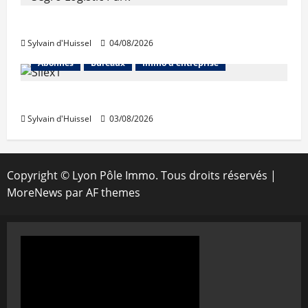
Prologis acquiert Segro
Sylvain d'Huissel
04/08/2026
Abonnés
Bureaux
Immo d'entreprise
IWG acquiert Wojo
Sylvain d'Huissel
03/08/2026
Copyright © Lyon Pôle Immo. Tous droits réservés
|
MoreNews
par AF themes