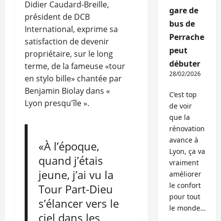
Didier Caudard-Breille,
gare de
président de DCB
bus de
International, exprime sa
Perrache
satisfaction de devenir
peut
propriétaire, sur le long
débuter
terme, de la fameuse «tour
28/02/2026
en stylo bille» chantée par
Benjamin Biolay dans «
C’est top
Lyon presqu'île ».
de voir
que la
rénovation
avance à
«À l’époque,
Lyon, ça va
quand j’étais
vraiment
jeune, j’ai vu la
améliorer
le confort
Tour Part-Dieu
pour tout
s’élancer vers le
le monde…
ciel dans les