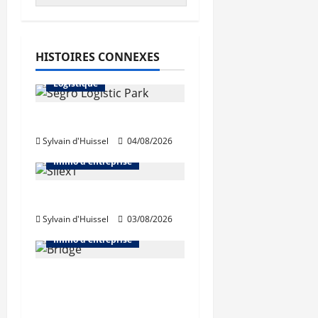
Abonnés
HISTOIRES CONNEXES
Immo d'entreprise
Logistique
Prologis acquiert Segro
Sylvain d'Huissel
04/08/2026
Abonnés
Bureaux
Immo d'entreprise
IWG acquiert Wojo
Sylvain d'Huissel
03/08/2026
Abonnés
Bureaux
Immo d'entreprise
Tassin-la-Demi-Lune :
Dymasco acquiert 350
m² de bureaux