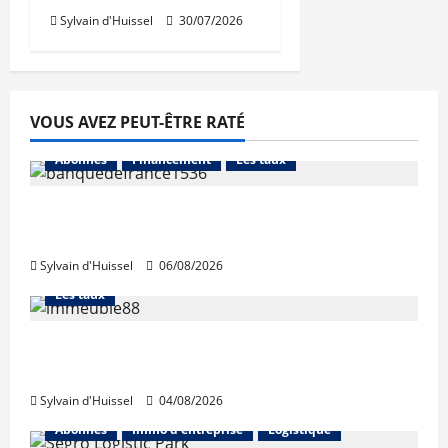
Sylvain d'Huissel
30/07/2026
VOUS AVEZ PEUT-ÊTRE RATÉ
Abonnés
Financement
Les taux
La production de crédit retrouve ses
niveaux d’octobre
Sylvain d'Huissel
06/08/2026
Abonnés
Financement
L'avis des courtiers
Les taux
Les taux stables en août, après une
hausse en juillet
Sylvain d'Huissel
04/08/2026
Abonnés
Immo d'entreprise
Logistique