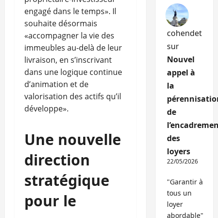
engagé dans le temps». Il
souhaite désormais
cohendet
«accompagner la vie des
sur
immeubles au-delà de leur
Nouvel
livraison, en s’inscrivant
dans une logique continue
appel à
d’animation et de
la
valorisation des actifs qu’il
pérennisatio
développe».
de
l’encadremen
Une nouvelle
des
loyers
direction
22/05/2026
stratégique
"Garantir à
tous un
pour le
loyer
abordable"