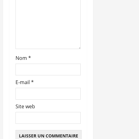
r
t
i
c
l
Nom
*
e
E-mail
*
Site web