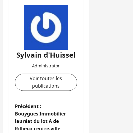
Sylvain d'Huissel
Administrator
Voir toutes les
publications
N
Précédent :
Bouygues Immobilier
a
lauréat du lot A de
Rillieux centre-ville