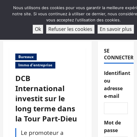
Aller
Nous utilisons des cookies pour vous garantir la meilleure expér
au
notre site. Si vous continuez à utiliser ce dernier, nous considé
contenu
vous acceptez l'utilisation des cookies.
ABONNEMENT
Ok
Refuser les cookies
En savoir plus
Menu
principal
SE
Bureaux
CONNECTER
Immo d'entreprise
Identifiant
DCB
ou
International
adresse
e-mail
investit sur le
long terme dans
la Tour Part-Dieu
Mot de
passe
Le promoteur a