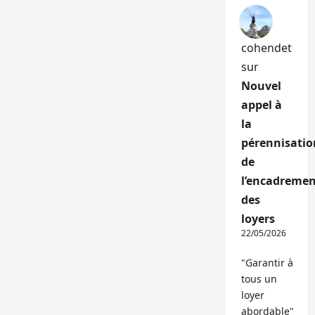
cohendet
sur
Nouvel
appel à
la
pérennisatio
de
l’encadremen
des
loyers
22/05/2026
"Garantir à
tous un
loyer
abordable"