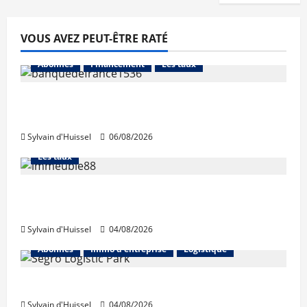
VOUS AVEZ PEUT-ÊTRE RATÉ
Abonnés
Financement
Les taux
La production de crédit retrouve ses
niveaux d’octobre
Sylvain d'Huissel
06/08/2026
Abonnés
Financement
L'avis des courtiers
Les taux
Les taux stables en août, après une
hausse en juillet
Sylvain d'Huissel
04/08/2026
Abonnés
Immo d'entreprise
Logistique
Prologis acquiert Segro
Sylvain d'Huissel
04/08/2026