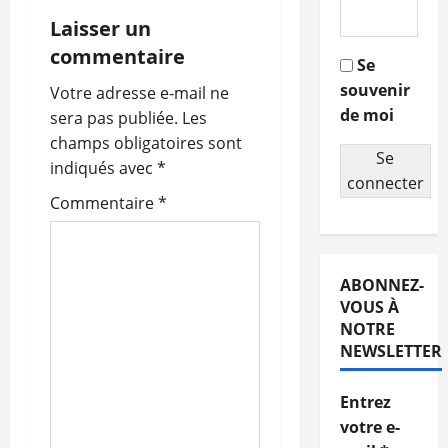
i
Laisser un
g
commentaire
Se
souvenir
a
Votre adresse e-mail ne
de moi
sera pas publiée.
Les
t
champs obligatoires sont
Se
indiqués avec
*
i
connecter
Commentaire
*
o
n
ABONNEZ-
d
VOUS À
NOTRE
’
NEWSLETTER
a
Entrez
r
votre e-