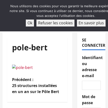
Aller
Nous utilisons des cookies pour vous garantir la meilleure expér
au
notre site. Si vous continuez à utiliser ce dernier, nous considé
contenu
vous acceptez l'utilisation des cookies.
ABONNEMENT
Ok
Refuser les cookies
En savoir plus
Menu
principal
SE
pole-bert
CONNECTER
Identifiant
ou
adresse
e-mail
N
Précédent :
25 structures installées
a
en un an sur le Pôle Bert
Mot de
v
passe