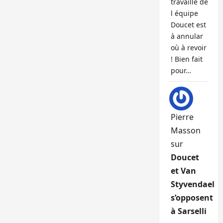
travaille de
l équipe
Doucet est
à annular
où à revoir
! Bien fait
pour…
Pierre
Masson
sur
Doucet
et Van
Styvendael
s’opposent
à Sarselli