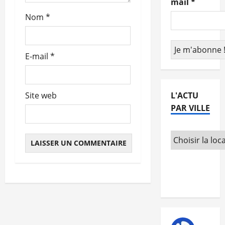
mail
*
t
Nom
*
i
c
E-mail
*
l
e
L'ACTU
Site web
PAR VILLE