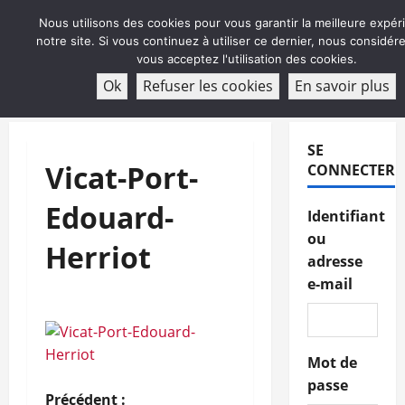
Aller
Nous utilisons des cookies pour vous garantir la meilleure expér
au
notre site. Si vous continuez à utiliser ce dernier, nous considé
contenu
vous acceptez l'utilisation des cookies.
ABONNEMENT
Ok
Refuser les cookies
En savoir plus
Menu
principal
SE
Vicat-Port-
CONNECTER
Edouard-
Identifiant
ou
Herriot
adresse
e-mail
Mot de
passe
Précédent :