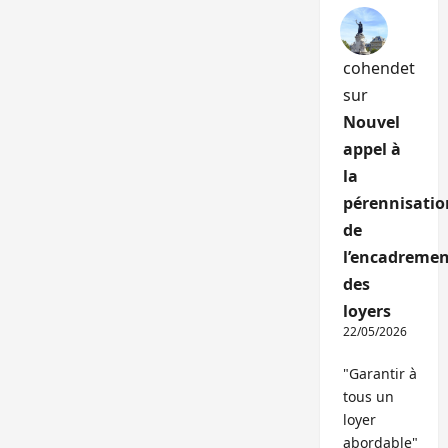
cohendet
sur
Nouvel
appel à
la
pérennisatio
de
l’encadremen
des
loyers
22/05/2026
"Garantir à
tous un
loyer
abordable"