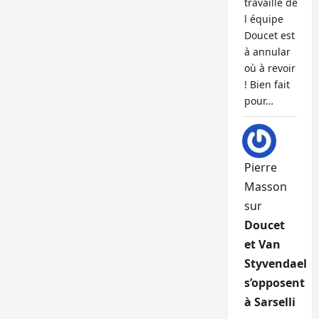
travaille de
l équipe
Doucet est
à annular
où à revoir
! Bien fait
pour…
Pierre
Masson
sur
Doucet
et Van
Styvendael
s’opposent
à Sarselli