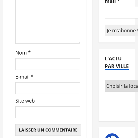
mail
*
’
a
r
t
Nom
*
i
L'ACTU
PAR VILLE
c
E-mail
*
l
e
Site web