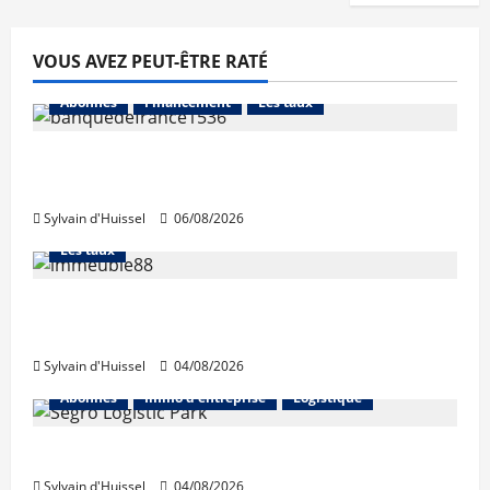
VOUS AVEZ PEUT-ÊTRE RATÉ
Abonnés
Financement
Les taux
La production de crédit retrouve ses
niveaux d’octobre
Sylvain d'Huissel
06/08/2026
Abonnés
Financement
L'avis des courtiers
Les taux
Les taux stables en août, après une
hausse en juillet
Sylvain d'Huissel
04/08/2026
Abonnés
Immo d'entreprise
Logistique
Prologis acquiert Segro
Sylvain d'Huissel
04/08/2026