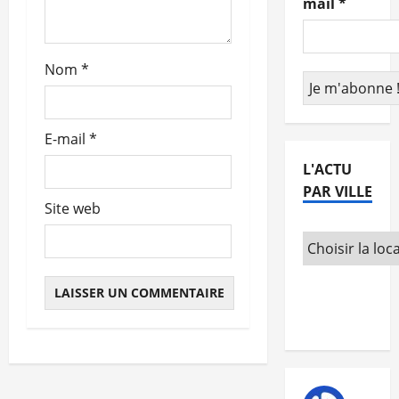
mail
*
r
t
Nom
*
i
c
E-mail
*
L'ACTU
l
PAR VILLE
e
Site web