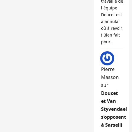
travaille de
l équipe
Doucet est
à annular
où à revoir
! Bien fait
pour…
Pierre
Masson
sur
Doucet
et Van
Styvendael
s’opposent
à Sarselli