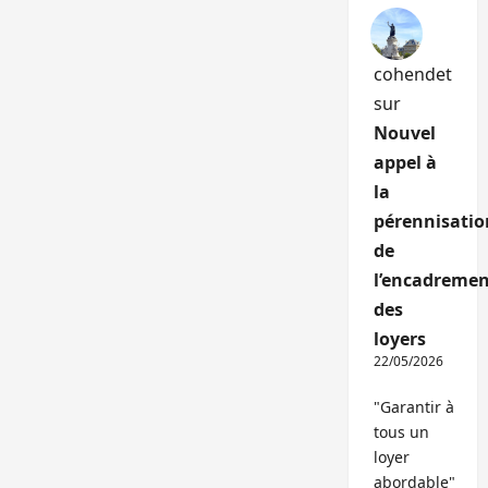
cohendet
sur
Nouvel
appel à
la
pérennisatio
de
l’encadremen
des
loyers
22/05/2026
"Garantir à
tous un
loyer
abordable"