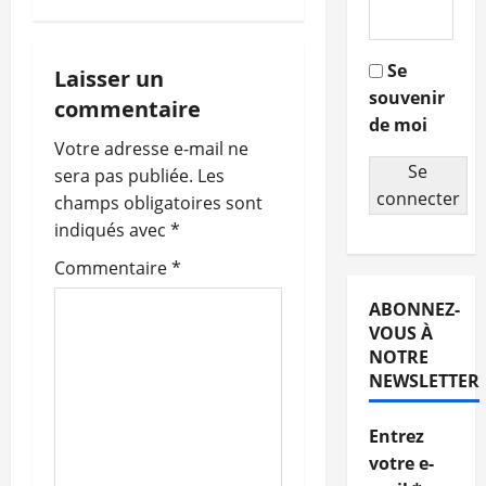
v
i
Se
Laisser un
souvenir
g
commentaire
de moi
a
Votre adresse e-mail ne
Se
sera pas publiée.
Les
t
connecter
champs obligatoires sont
indiqués avec
*
i
Commentaire
*
o
ABONNEZ-
n
VOUS À
NOTRE
d
NEWSLETTER
’
Entrez
votre e-
a