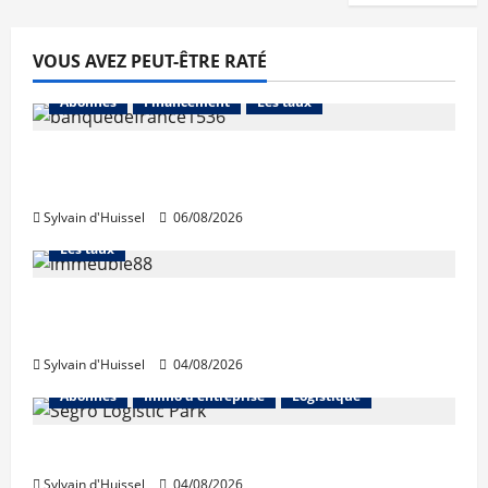
VOUS AVEZ PEUT-ÊTRE RATÉ
Abonnés
Financement
Les taux
La production de crédit retrouve ses
niveaux d’octobre
Sylvain d'Huissel
06/08/2026
Abonnés
Financement
L'avis des courtiers
Les taux
Les taux stables en août, après une
hausse en juillet
Sylvain d'Huissel
04/08/2026
Abonnés
Immo d'entreprise
Logistique
Prologis acquiert Segro
Sylvain d'Huissel
04/08/2026