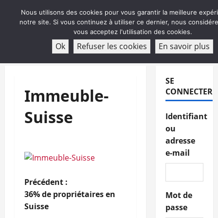
Aller
Nous utilisons des cookies pour vous garantir la meilleure expér
au
notre site. Si vous continuez à utiliser ce dernier, nous considé
contenu
vous acceptez l'utilisation des cookies.
ABONNEMENT
Ok
Refuser les cookies
En savoir plus
Menu
principal
SE
Immeuble-
CONNECTER
Suisse
Identifiant
ou
adresse
e-mail
N
Précédent :
36% de propriétaires en
Mot de
a
Suisse
passe