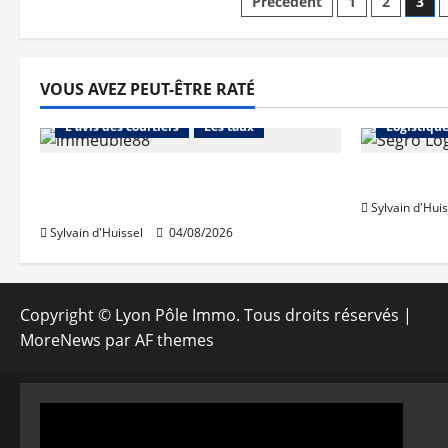
Pagination
Précédent
1
2
3
des
publications
VOUS AVEZ PEUT-ÊTRE RATÉ
Abonnés
Financement
Abonnés
L'avis des courtiers
Les taux
Logistiqu
Les taux stables en août, après
Prologis 
une hausse en juillet
Sylvain d'Huis
Sylvain d'Huissel
04/08/2026
Copyright © Lyon Pôle Immo. Tous droits réservés
|
MoreNews
par AF themes