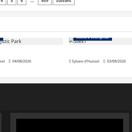
4
5
6
…
459
Suivant
:
le
projet
franchit
de
nouvelles
étapes
Immo d'entreprise
Abonnés
Bureaux
e
Immo d'entreprise
acquiert Segro
IWG acquiert Wojo
sel
04/08/2026
Sylvain d'Huissel
03/08/2026