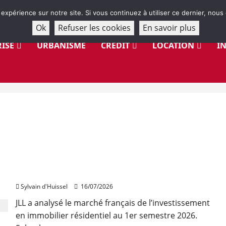
 expérience sur notre site. Si vous continuez à utiliser ce dernier, nous
Ok
Refuser les cookies
En savoir plus
ISE
URBANISME
CRÉDIT
LOCATION
I
421 millions d’euros investis au 2e trimestre en
immobilier résidentiel
Sylvain d'Huissel
16/07/2026
JLL a analysé le marché français de l’investissement
en immobilier résidentiel au 1er semestre 2026.