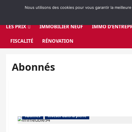
Aller
Nous utilisons des cookies pour vous garantir la meilleure
au
contenu
LES PRIX
IMMOBILIER NEUF
IMMO D’ENTREPR
FISCALITÉ
RÉNOVATION
Abonnés
Abonnés
Investir dans la pierre