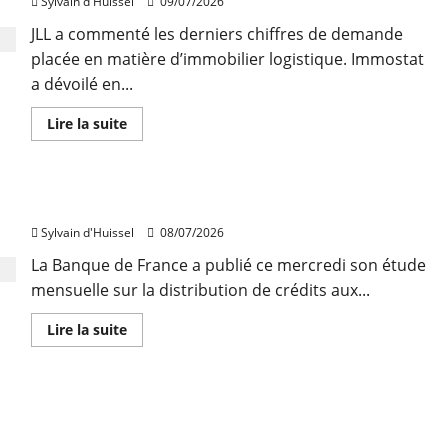
Sylvain d'Huissel
09/07/2026
au
premier
JLL a commenté les derniers chiffres de demande
semestre
placée en matière d’immobilier logistique. Immostat
a dévoilé en...
En
Lire la suite
savoir
plus
sur
Reprise
du
Léger recul de la production de crédits à l’habitat
marché
immobilier
Sylvain d'Huissel
08/07/2026
logistique
au
2e
La Banque de France a publié ce mercredi son étude
trimestre
mensuelle sur la distribution de crédits aux...
En
Lire la suite
savoir
plus
sur
Léger
recul
Bourgoin-Jallieu : On Air Fitness prend à bail 1.500
de
la
m²
production