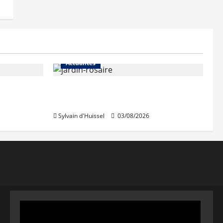
Actualités
Le « secteur Jaricot » du Jardin
du Rosaire rouvre au public
Sylvain d'Huissel
03/08/2026