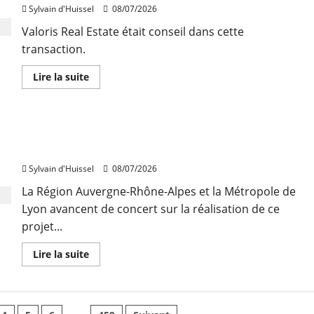
de
Sylvain d'Huissel
08/07/2026
crédits
à
Valoris Real Estate était conseil dans cette
l’habitat
transaction.
En
Lire la suite
savoir
plus
sur
Bourgoin-
Jallieu
BHNS Trévoux-Lyon : le projet franchit de
:
On
nouvelles étapes
Air
Fitness
Sylvain d'Huissel
08/07/2026
prend
à
La Région Auvergne-Rhône-Alpes et la Métropole de
bail
1.500
Lyon avancent de concert sur la réalisation de ce
m²
projet...
En
Lire la suite
savoir
plus
sur
BHNS
Trévoux-
Lyon