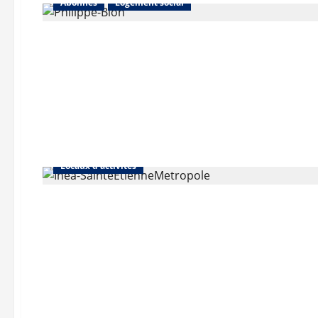
Abonnés
Logement social
Abonnés
Bourse et actualité des foncières
Bureaux
Immo d'entreprise
Investir dans la pierre
Locaux d'activités