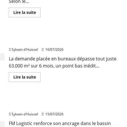
Selon le...
En
Lire la suite
savoir
plus
sur
421
millions
Immobilier de bureaux : une activité famélique à
d’euros
investis
Lyon au 1er semestre
au
2e
Sylvain d'Huissel
16/07/2026
trimestre
en
La demande placée en bureaux dépasse tout juste
immobilier
résidentiel
63.000 m² sur 6 mois, un point bas inédit...
En
Lire la suite
savoir
plus
sur
Immobilier
de
Saint-Georges-d’Espéranche : FM Logistic opère
bureaux
:
une plateforme de 30.000 m²
une
activité
Sylvain d'Huissel
15/07/2026
famélique
à
FM Logistic renforce son ancrage dans le bassin
Lyon