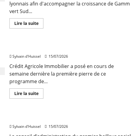
au
lyonnais afin d'accompagner la croissance de Gamm
1er
semestre
vert Sud...
En
Lire la suite
savoir
plus
sur
Saint-
Georges-
Bron : pose de la première pierre d’Atlaseo
d’Espéranche
:
Sylvain d'Huissel
15/07/2026
FM
Logistic
opère
Crédit Agricole Immobilier a posé en cours de
une
semaine dernière la première pierre de ce
plateforme
de
programme de...
30.000
m²
En
Lire la suite
savoir
plus
sur
Bron
:
Philippe Bion élu président d’Auvergne Habitat
pose
de
Sylvain d'Huissel
15/07/2026
la
première
pierre