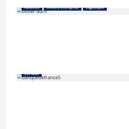
Abonnés
Immo d'entreprise
Logistique
Abonnés
Financement
L'avis des courtiers
Les taux