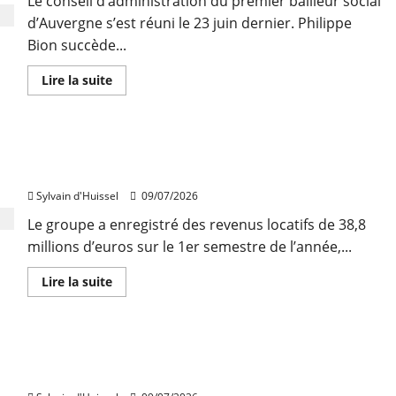
Le conseil d’administration du premier bailleur social
d’Atlaseo
d’Auvergne s’est réuni le 23 juin dernier. Philippe
Bion succède...
En
Lire la suite
savoir
plus
sur
Philippe
Bion
Inéa : baisse du chiffre d’affaires au premier
élu
président
semestre
d’Auvergne
Habitat
Sylvain d'Huissel
09/07/2026
Le groupe a enregistré des revenus locatifs de 38,8
millions d’euros sur le 1er semestre de l’année,...
En
Lire la suite
savoir
plus
sur
Inéa
:
Reprise du marché immobilier logistique au 2e
baisse
du
trimestre
chiffre
d’affaires