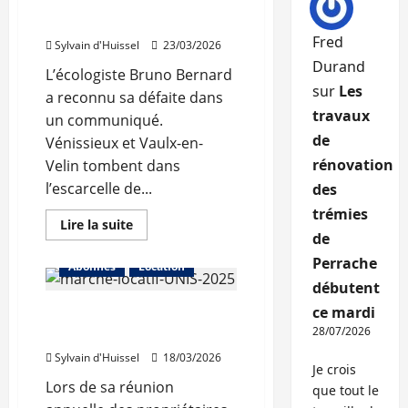
Sarselli remporte la
confirmée
en
Métropole
2025
Fred
Sylvain d'Huissel
23/03/2026
Durand
L’écologiste Bruno Bernard
sur
Les
a reconnu sa défaite dans
travaux
un communiqué.
de
Vénissieux et Vaulx-en-
rénovation
Velin tombent dans
l’escarcelle de...
des
trémies
En
Lire la suite
savoir
de
plus
sur
Perrache
Abonnés
Location
Doucet
débutent
vainqueur
à
ce mardi
Un marché locatif
Lyon,
Sarselli
28/07/2026
toujours tendu sur Lyon
remporte
la
Sylvain d'Huissel
18/03/2026
Métropole
Je crois
Lors de sa réunion
que tout le