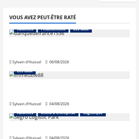
VOUS AVEZ PEUT-ÊTRE RATÉ
Abonnés
Financement
Les taux
La production de crédit retrouve ses
niveaux d’octobre
Sylvain d'Huissel
06/08/2026
Abonnés
Financement
L'avis des courtiers
Les taux
Les taux stables en août, après une
hausse en juillet
Sylvain d'Huissel
04/08/2026
Abonnés
Immo d'entreprise
Logistique
Prologis acquiert Segro
Sylvain d'Huissel
04/08/2026