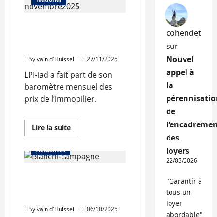
en
hausse
en
La reprise de l’immobilier
France
cohendet
et
perd de la vigueur, les prix
à
sur
stables à Lyon
Lyon
en
Nouvel
Sylvain d'Huissel
27/11/2025
2025
appel à
LPI-iad a fait part de son
la
baromètre mensuel des
pérennisatio
prix de l’immobilier.
de
l’encadremen
En
Lire la suite
savoir
des
plus
sur
loyers
Actualités
La
reprise
22/05/2026
de
Clermont-Ferrand : Olivier
l’immobilier
"Garantir à
perd
Bianchi lance sa
de
tous un
la
campagne
vigueur,
loyer
les
Sylvain d'Huissel
06/10/2025
abordable"
prix