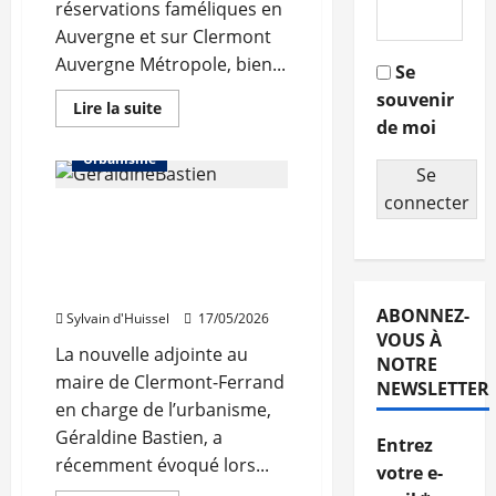
réservations faméliques en
Auvergne et sur Clermont
Auvergne Métropole, bien...
Abonnés
Se
souvenir
L'actualité du neuf
En
Lire la suite
savoir
de moi
Rénovation
plus
sur
Urbanisme
2025,
Se
«année
catastrophique»
connecter
Les ambitions urbaines
pour
la
de la nouvelle
promotion
en
municipalité de Clermont-
Auvergne
Ferrand
ABONNEZ-
Sylvain d'Huissel
17/05/2026
VOUS À
La nouvelle adjointe au
NOTRE
maire de Clermont-Ferrand
NEWSLETTER
en charge de l’urbanisme,
Géraldine Bastien, a
Entrez
récemment évoqué lors...
Abonnés
votre e-