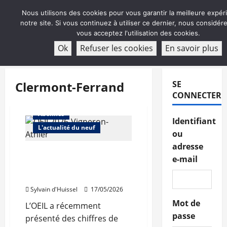
Aller
Nous utilisons des cookies pour vous garantir la meilleure expér
au
notre site. Si vous continuez à utiliser ce dernier, nous considé
contenu
vous acceptez l'utilisation des cookies.
ABONNEMENT
Ok
Refuser les cookies
En savoir plus
Menu
principal
Clermont-Ferrand
SE
CONNECTER
Abonnés
Identifiant
L'actualité du neuf
ou
adresse
2025, «année
e-mail
catastrophique» pour la
promotion en Auvergne
Sylvain d'Huissel
17/05/2026
Mot de
L’OEIL a récemment
passe
présenté des chiffres de