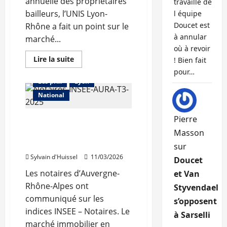
annuelle des propriétaires
travaille de
bailleurs, l’UNIS Lyon-
l équipe
Doucet est
Rhône a fait un point sur le
à annular
marché...
où à revoir
Abonnés
En
Lire la suite
! Bien fait
savoir
Auvergne-Rhône-Alpes
pour…
plus
sur
Les prix
Lyon
Un
marché
National
locatif
toujours
tendu
Pierre
Le marché immobilier
sur
Lyon
régional repart à la
Masson
hausse
sur
Sylvain d'Huissel
11/03/2026
Doucet
Les notaires d’Auvergne-
et Van
Rhône-Alpes ont
Styvendael
communiqué sur les
s’opposent
indices INSEE – Notaires. Le
à Sarselli
marché immobilier en