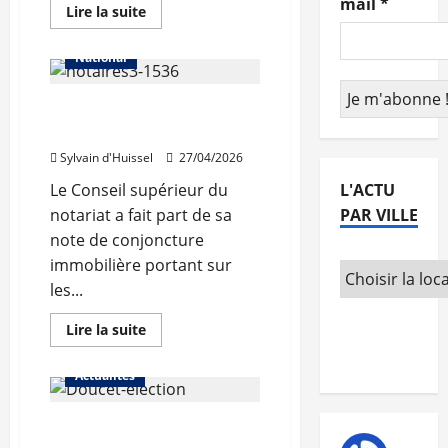
mail
*
Auvergne-Rhône-Alpes
En
Lire la suite
savoir
Les prix
Lyon
plus
sur
National
Les
ambitions
urbaines
La reprise de l’immobilier
de
la
s’est confirmée en 2025
nouvelle
municipalité
Sylvain d'Huissel
27/04/2026
de
Clermont-
Le Conseil supérieur du
L'ACTU
Ferrand
notariat a fait part de sa
PAR VILLE
note de conjoncture
immobilière portant sur
les...
En
Lire la suite
savoir
plus
sur
Actualités
La
reprise
de
Doucet vainqueur à Lyon,
l’immobilier
s’est