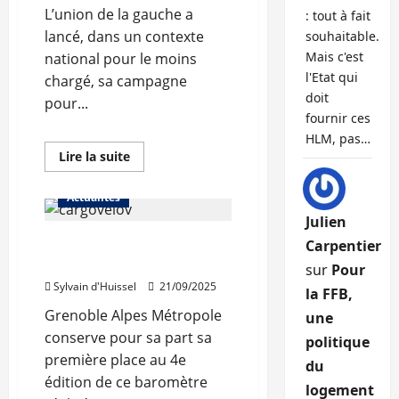
stables
L’union de la gauche a
: tout à fait
à
Lyon
lancé, dans un contexte
souhaitable.
Mais c'est
national pour le moins
l'Etat qui
chargé, sa campagne
doit
pour...
fournir ces
HLM, pas…
En
Lire la suite
savoir
plus
sur
Actualités
Clermont-
Ferrand
Julien
:
Lyon au pied du podium
Olivier
Carpentier
Bianchi
du « Baromètre vélo »
lance
sur
Pour
sa
Sylvain d'Huissel
21/09/2025
campagne
la FFB,
Grenoble Alpes Métropole
une
conserve pour sa part sa
politique
première place au 4e
du
édition de ce baromètre
logement