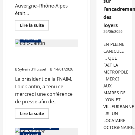
sur
Auvergne–Rhône-Alpes
l’encadremen
était...
Abonnés
des
Auvergne-Rhône-Alpes
En
loyers
Lire la suite
savoir
Les prix
Lyon
29/06/2026
plus
sur
National
Le
EN PLEINE
marché
immobilier
CANICULE
Des prix en hausse en
régional
... QUE
repart
France et à Lyon en 2025
à
FAIT LA
la
Sylvain d'Huissel
14/01/2026
hausse
METROPOLE
Le président de la FNAIM,
. MERCI
AUX
Loïc Cantin, a tenu ce
MAIRES DE
mercredi une conférence
LYON ET
de presse afin de...
Abonnés
VILLEURBANNE
Auvergne-Rhône-Alpes
En
Lire la suite
..!!!! UN
savoir
Les prix
Lyon
LOCATAIRE
plus
sur
Métropole de Lyon
OCTOGENAIRE
Des
prix
National