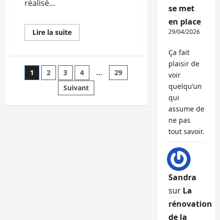
réalisé...
se met
en place
En
Lire la suite
29/04/2026
savoir
plus
sur
Ça fait
Lyon
plaisir de
au
Pagination
1
2
3
4
…
29
pied
voir
du
quelqu’un
podium
Suivant
des
du
qui
« Baromètre
vélo »
assume de
publications
ne pas
tout savoir.
Sandra
sur
La
rénovation
de la