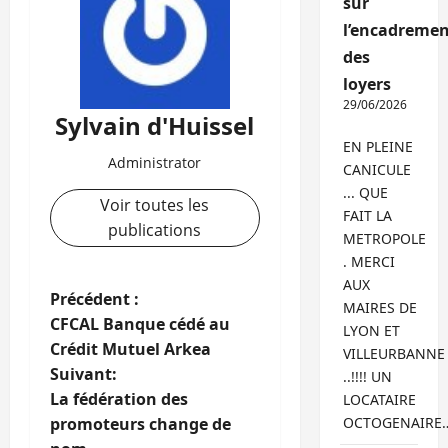
sur
l’encadremen
des
loyers
29/06/2026
Sylvain d'Huissel
EN PLEINE
Administrator
CANICULE
... QUE
Voir toutes les
FAIT LA
publications
METROPOLE
. MERCI
AUX
N
Précédent :
MAIRES DE
CFCAL Banque cédé au
LYON ET
a
Crédit Mutuel Arkea
VILLEURBANNE
Suivant:
..!!!! UN
v
La fédération des
LOCATAIRE
i
promoteurs change de
OCTOGENAIRE