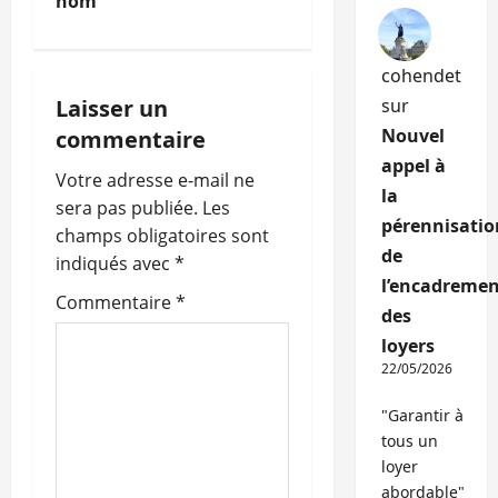
nom
g
a
cohendet
Laisser un
sur
t
Nouvel
commentaire
i
appel à
Votre adresse e-mail ne
la
o
sera pas publiée.
Les
pérennisatio
champs obligatoires sont
n
de
indiqués avec
*
l’encadremen
d
Commentaire
*
des
’
loyers
22/05/2026
a
"Garantir à
r
tous un
loyer
t
abordable"