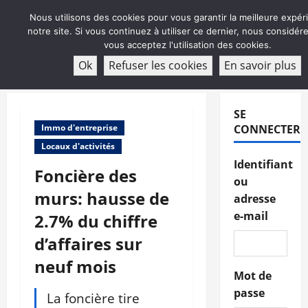
Aller
Nous utilisons des cookies pour vous garantir la meilleure expér
au
notre site. Si vous continuez à utiliser ce dernier, nous considé
contenu
vous acceptez l'utilisation des cookies.
ABONNEMENT
Ok
Refuser les cookies
En savoir plus
Menu
principal
SE
Immo d'entreprise
CONNECTER
Locaux d'activités
Identifiant
Foncière des
ou
murs: hausse de
adresse
e-mail
2.7% du chiffre
d’affaires sur
neuf mois
Mot de
passe
La foncière tire