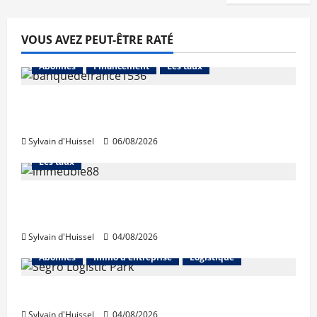
VOUS AVEZ PEUT-ÊTRE RATÉ
Abonnés
Financement
Les taux
La production de crédit retrouve ses
niveaux d’octobre
Sylvain d'Huissel
06/08/2026
Abonnés
Financement
L'avis des courtiers
Les taux
Les taux stables en août, après une
hausse en juillet
Sylvain d'Huissel
04/08/2026
Abonnés
Immo d'entreprise
Logistique
Prologis acquiert Segro
Sylvain d'Huissel
04/08/2026