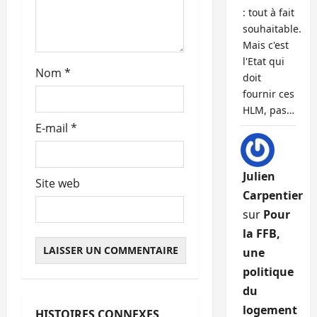
: tout à fait
i
souhaitable.
Mais c'est
c
l'Etat qui
Nom
*
doit
l
fournir ces
e
HLM, pas…
E-mail
*
Julien
Site web
Carpentier
sur
Pour
la FFB,
une
politique
du
Abonnés
logement
HISTOIRES CONNEXES