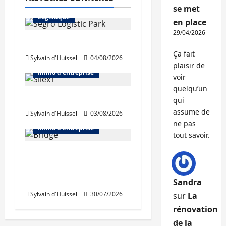
Immo d'entreprise
se met
Logistique
en place
29/04/2026
Prologis acquiert Segro
Ça fait
Sylvain d'Huissel
04/08/2026
Abonnés
Bureaux
plaisir de
Immo d'entreprise
voir
quelqu’un
IWG acquiert Wojo
qui
assume de
Sylvain d'Huissel
03/08/2026
Abonnés
Bureaux
ne pas
Immo d'entreprise
tout savoir.
Tassin-la-Demi-Lune :
Dymasco acquiert 350
m² de bureaux
Sandra
Sylvain d'Huissel
30/07/2026
sur
La
rénovation
de la