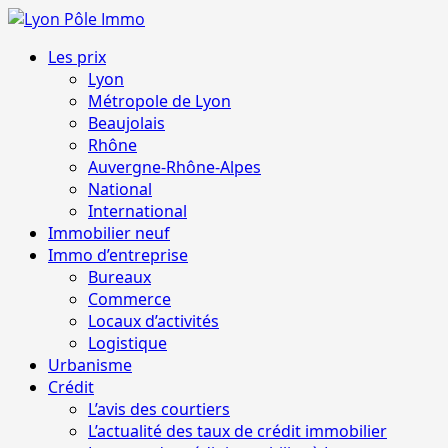
Aller
au
Menu
Les prix
contenu
principal
Lyon
Métropole de Lyon
Beaujolais
Rhône
Auvergne-Rhône-Alpes
National
International
Immobilier neuf
Immo d’entreprise
Bureaux
Commerce
Locaux d’activités
Logistique
Urbanisme
Crédit
L’avis des courtiers
L’actualité des taux de crédit immobilier