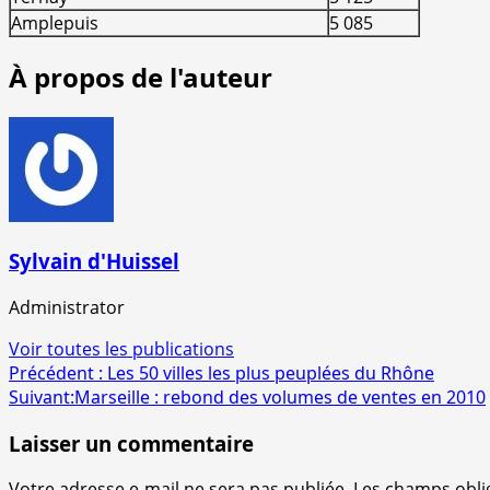
Amplepuis
5 085
À propos de l'auteur
Sylvain d'Huissel
Administrator
Voir toutes les publications
Navigation
Précédent :
Les 50 villes les plus peuplées du Rhône
Suivant:
Marseille : rebond des volumes de ventes en 2010
d’article
Laisser un commentaire
Votre adresse e-mail ne sera pas publiée.
Les champs obli