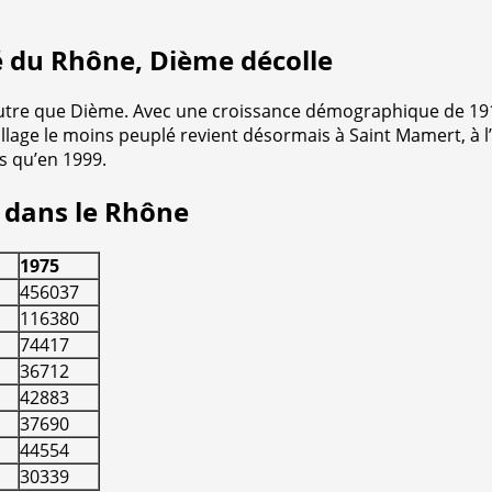
é du Rhône, Dième décolle
tre que Dième. Avec une croissance démographique de 191%
illage le moins peuplé revient désormais à Saint Mamert, à
s qu’en 1999.
s dans le Rhône
1975
456037
116380
74417
36712
42883
37690
44554
30339