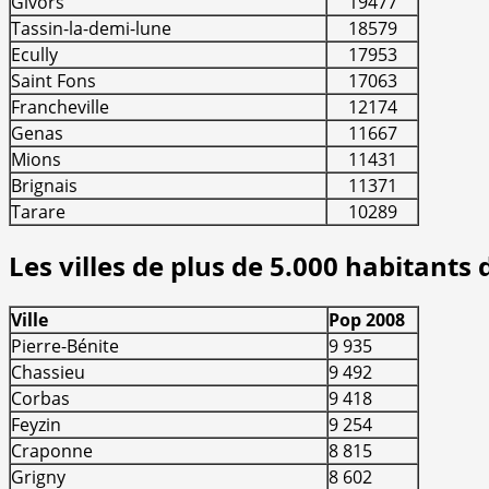
Givors
19477
Tassin-la-demi-lune
18579
Ecully
17953
Saint Fons
17063
Francheville
12174
Genas
11667
Mions
11431
Brignais
11371
Tarare
10289
Les villes de plus de 5.000 habitants
Ville
Pop 2008
Pierre-Bénite
9 935
Chassieu
9 492
Corbas
9 418
Feyzin
9 254
Craponne
8 815
Grigny
8 602