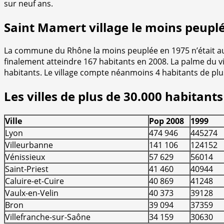
sur neuf ans.
Saint Mamert village le moins peupl
La commune du Rhône la moins peuplée en 1975 n’était au
finalement atteindre 167 habitants en 2008. La palme du v
habitants. Le village compte néanmoins 4 habitants de plu
Les villes de plus de 30.000 habitant
Ville
Pop 2008
1999
Lyon
474 946
445274
Villeurbanne
141 106
124152
Vénissieux
57 629
56014
Saint-Priest
41 460
40944
Caluire-et-Cuire
40 869
41248
Vaulx-en-Velin
40 373
39128
Bron
39 094
37359
Villefranche-sur-Saône
34 159
30630