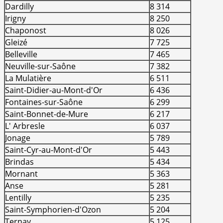
Dardilly
8 314
Irigny
8 250
Chaponost
8 026
Gleizé
7 725
Belleville
7 465
Neuville-sur-Saône
7 382
La Mulatière
6 511
Saint-Didier-au-Mont-d'Or
6 436
Fontaines-sur-Saône
6 299
Saint-Bonnet-de-Mure
6 217
L' Arbresle
6 037
Jonage
5 789
Saint-Cyr-au-Mont-d'Or
5 443
Brindas
5 434
Mornant
5 363
Anse
5 281
Lentilly
5 235
Saint-Symphorien-d'Ozon
5 204
Ternay
5 125