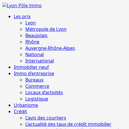
Aller
au
Menu
Les prix
contenu
principal
Lyon
Métropole de Lyon
Beaujolais
Rhône
Auvergne-Rhône-Alpes
National
International
Immobilier neuf
Immo d’entreprise
Bureaux
Commerce
Locaux d’activités
Logistique
Urbanisme
Crédit
L’avis des courtiers
L’actualité des taux de crédit immobilier