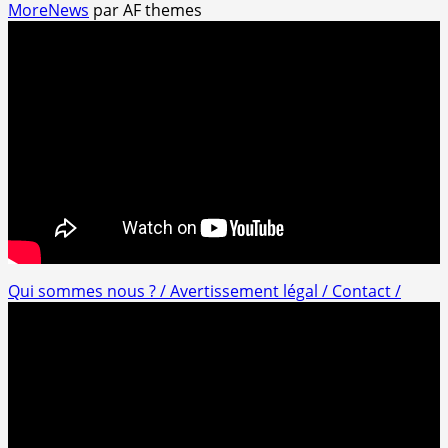
MoreNews
par AF themes
Qui sommes nous ? /
Avertissement légal /
Contact /