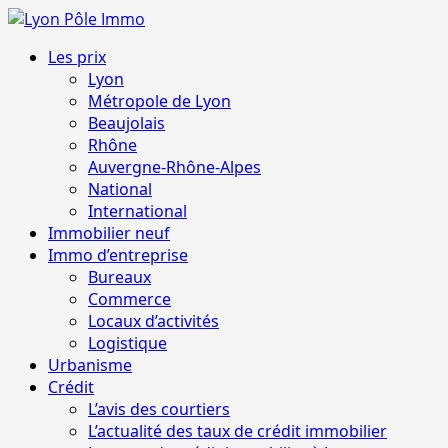
Aller
au
Menu
Les prix
contenu
principal
Lyon
Métropole de Lyon
Beaujolais
Rhône
Auvergne-Rhône-Alpes
National
International
Immobilier neuf
Immo d’entreprise
Bureaux
Commerce
Locaux d’activités
Logistique
Urbanisme
Crédit
L’avis des courtiers
L’actualité des taux de crédit immobilier