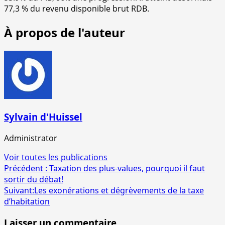
77,3 % du revenu disponible brut RDB.
À propos de l'auteur
Sylvain d'Huissel
Administrator
Voir toutes les publications
Navigation
Précédent :
Taxation des plus-values, pourquoi il faut
sortir du débat!
d’article
Suivant:
Les exonérations et dégrèvements de la taxe
d’habitation
Laisser un commentaire