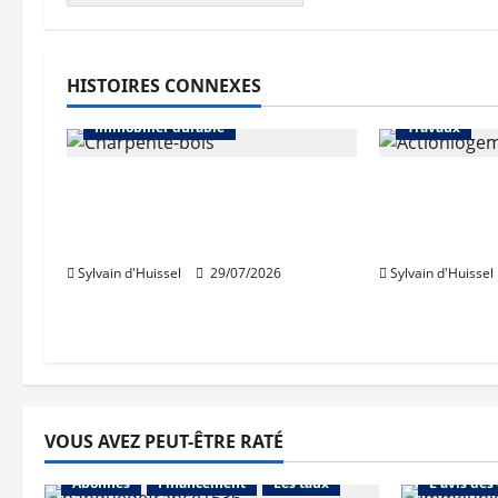
Immobilier d
HISTOIRES CONNEXES
Logement soc
Immobilier durable
Travaux
8 lauréats pour le prix
Conventions
régional de la construction
Logement, E
bois AURA
les CEE
Sylvain d'Huissel
29/07/2026
Sylvain d'Huissel
VOUS AVEZ PEUT-ÊTRE RATÉ
Abonnés
Abonnés
Financement
Les taux
L'avis des