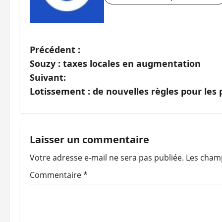
N
Précédent :
Souzy : taxes locales en augmentation
a
Suivant:
v
Lotissement : de nouvelles règles pour les
i
g
Laisser un commentaire
a
Votre adresse e-mail ne sera pas publiée.
Les champ
t
Commentaire
*
i
o