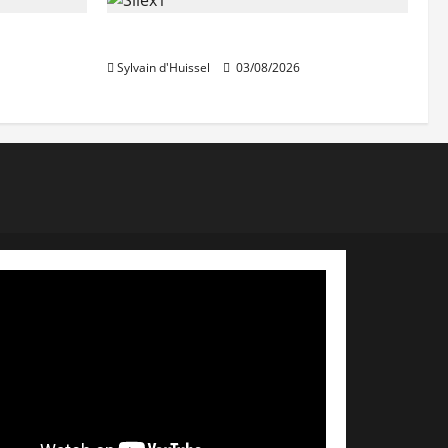
IWG acquiert Wojo
Sylvain d'Huissel
03/08/2026