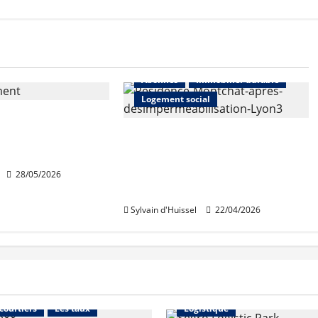
urable
Location
ial
Rénovation
Abonnés
Immobilier durable
Logement social
 entre Action
DF et Hellio sur
GrandLyon Habitat lance un
marché dédié à la
désimperméabilisation des
28/05/2026
sols
Sylvain d'Huissel
22/04/2026
Financement
Abonnés
Immo d'entreprise
 courtiers
Les taux
Logistique