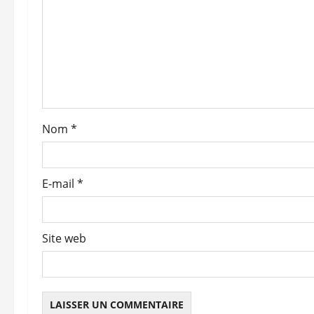
n
d
’
a
Nom
*
r
t
E-mail
*
i
c
Site web
l
e