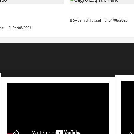
stables en août, après
Prologis acquiert Segro
e en juillet
Sylvain d'Huissel
04/08/2026
sel
04/08/2026