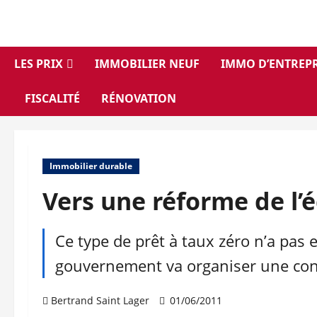
Aller
au
contenu
LES PRIX
IMMOBILIER NEUF
IMMO D’ENTREPR
FISCALITÉ
RÉNOVATION
Immobilier durable
Vers une réforme de l’é
Ce type de prêt à taux zéro n’a pas 
gouvernement va organiser une conce
Bertrand Saint Lager
01/06/2011