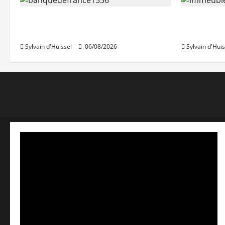
La production de crédit retrouve
Les taux 
ses niveaux d’octobre
une hauss
Sylvain d'Huissel
06/08/2026
Sylvain d'Huis
Copyright © Lyon Pôle Immo. Tous droits réservés
|
MoreNews
par AF themes