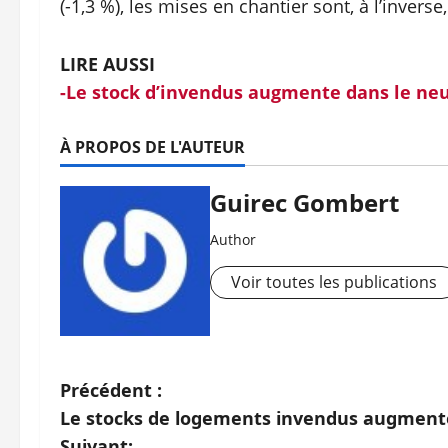
(-1,3 %), les mises en chantier sont, à l’inverse,
LIRE AUSSI
-Le stock d’invendus augmente dans le ne
À PROPOS DE L'AUTEUR
Guirec Gombert
Author
Voir toutes les publications
N
Précédent :
Le stocks de logements invendus augment
a
Suivant: