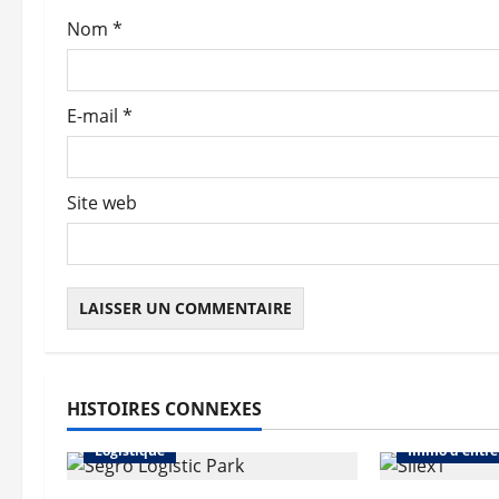
a
Nom
*
r
t
E-mail
*
i
c
Site web
l
e
HISTOIRES CONNEXES
Abonnés
Immo d'entreprise
Abonnés
Logistique
Immo d'entre