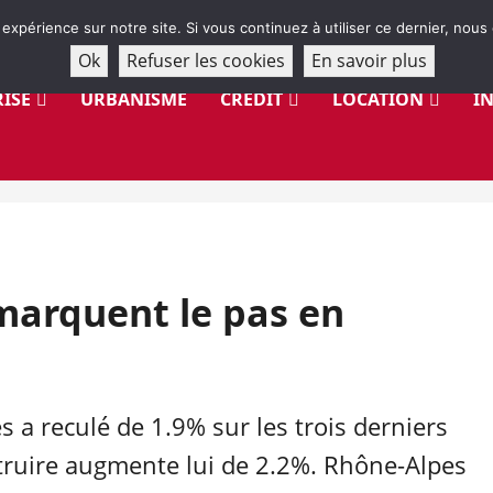
 expérience sur notre site. Si vous continuez à utiliser ce dernier, nous
Ok
Refuser les cookies
En savoir plus
ISE
URBANISME
CRÉDIT
LOCATION
I
marquent le pas en
 reculé de 1.9% sur les trois derniers
ruire augmente lui de 2.2%. Rhône-Alpes