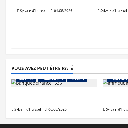
Prologis acquiert Segro
IWG acquie
Sylvain d'Huissel
04/08/2026
Sylvain d'Huissel
VOUS AVEZ PEUT-ÊTRE RATÉ
Abonnés
Abonnés
Financement
Les taux
L'avis des
La production de crédit retrouve
Les taux 
ses niveaux d’octobre
une hauss
Sylvain d'Huissel
06/08/2026
Sylvain d'Huis