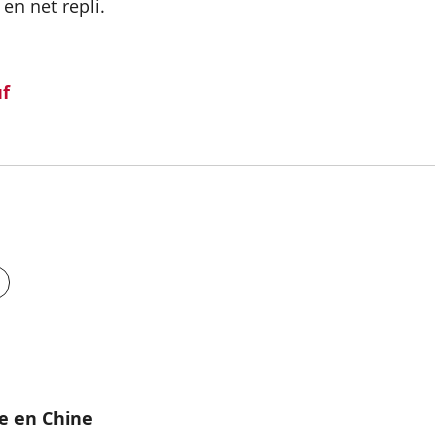
 en net repli.
uf
e en Chine