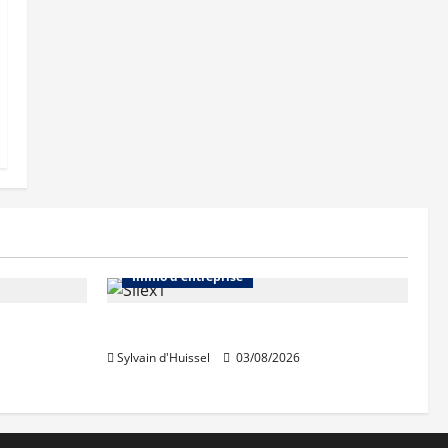
Abonnés
Bureaux
Immo d'entreprise
IWG acquiert Wojo
Sylvain d'Huissel
03/08/2026