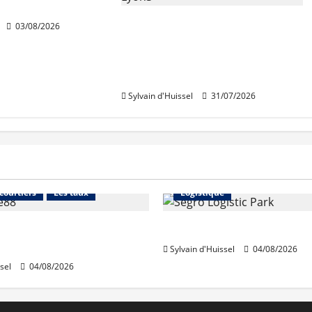
rt Wojo
Vinci Immobilier : baisse des
03/08/2026
réservations, mais
croissance des ventes dans
le diffus.
Sylvain d'Huissel
31/07/2026
Financement
Abonnés
Immo d'entreprise
 courtiers
Les taux
Logistique
stables en août, après
Prologis acquiert Segro
e en juillet
Sylvain d'Huissel
04/08/2026
sel
04/08/2026