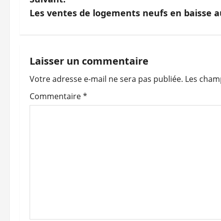
v
Les ventes de logements neufs en baisse a
i
g
Laisser un commentaire
a
Votre adresse e-mail ne sera pas publiée.
Les champ
t
Commentaire
*
i
o
n
d
’