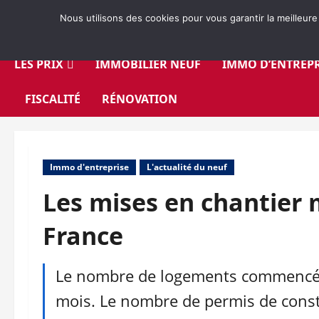
Aller
Nous utilisons des cookies pour vous garantir la meilleure
au
contenu
LES PRIX
IMMOBILIER NEUF
IMMO D’ENTREPR
FISCALITÉ
RÉNOVATION
Immo d'entreprise
L'actualité du neuf
Les mises en chantier 
France
Le nombre de logements commencés a
mois. Le nombre de permis de const