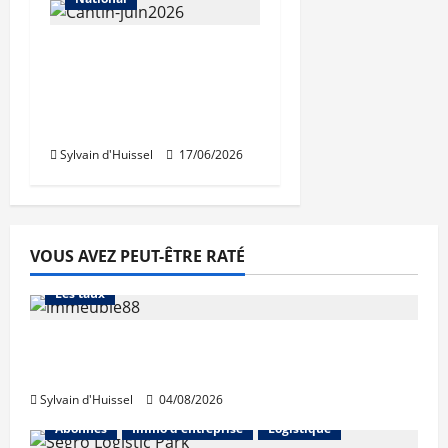
Pour la FNAIM,
«l’inquiétude persiste»
sur le marché
immobilier
Sylvain d'Huissel
17/06/2026
VOUS AVEZ PEUT-ÊTRE RATÉ
Abonnés
Financement
L'avis des courtiers
Les taux
Les taux stables en août, après une
hausse en juillet
Sylvain d'Huissel
04/08/2026
Abonnés
Immo d'entreprise
Logistique