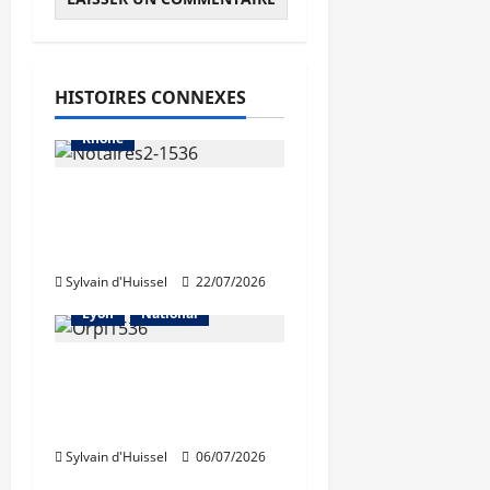
Abonnés
Auvergne-Rhône-Alpes
Les prix
HISTOIRES CONNEXES
Métropole de Lyon
Rhône
La hausse des volumes
«a brusquement
cessé»
Sylvain d'Huissel
22/07/2026
Abonnés
Les prix
Lyon
National
Légère contraction du
marché immobilier
selon Orpi
Sylvain d'Huissel
06/07/2026
Abonnés
Les prix
National