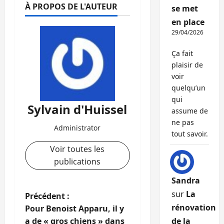
À PROPOS DE L'AUTEUR
se met
en place
29/04/2026
Ça fait
plaisir de
voir
quelqu’un
qui
Sylvain d'Huissel
assume de
ne pas
Administrator
tout savoir.
Voir toutes les
publications
Sandra
sur
La
N
Précédent :
rénovation
Pour Benoist Apparu, il y
a
a de « gros chiens » dans
de la