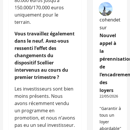
80.000 euros jusqu’à
150.000/170.000 euros
uniquement pour le
cohendet
terrain.
sur
Vous travaillez également
Nouvel
dans le neuf. Avez-vous
appel à
ressenti l’effet des
la
changements du
pérennisatio
dispositif Scellier
de
intervenus au cours du
l’encadremen
premier trimestre ?
des
Les investisseurs sont bien
loyers
moins présents. Nous
22/05/2026
avons récemment vendu
"Garantir à
un programme en
tous un
promotion, et nous n’avons
loyer
pas eu un seul investisseur.
abordable"