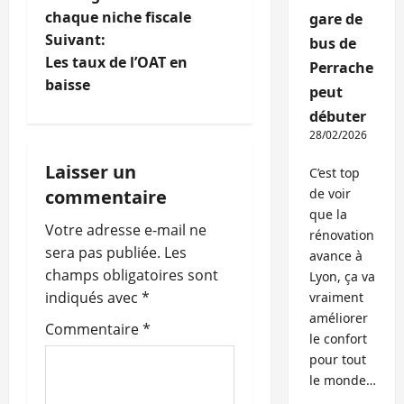
chaque niche fiscale
gare de
v
Suivant:
bus de
i
Les taux de l’OAT en
Perrache
baisse
peut
g
débuter
a
28/02/2026
Laisser un
C’est top
t
commentaire
de voir
i
que la
Votre adresse e-mail ne
rénovation
o
sera pas publiée.
Les
avance à
champs obligatoires sont
Lyon, ça va
n
indiqués avec
*
vraiment
améliorer
d
Commentaire
*
le confort
pour tout
’
le monde…