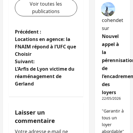
Voir toutes les
publications
cohendet
sur
N
Précédent :
Nouvel
Locations en agence: la
a
appel à
FNAIM répond à l’UFC que
la
Choisir
v
pérennisatio
Suivant:
de
i
L’Arfis de Lyon victime du
réaménagement de
l’encadremen
g
Gerland
des
loyers
a
22/05/2026
t
"Garantir à
Laisser un
tous un
i
commentaire
loyer
Votre adresse e-mail ne
abordable"