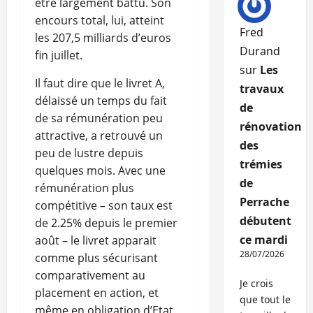
être largement battu. Son
encours total, lui, atteint
Fred
les 207,5 milliards d’euros
Durand
fin juillet.
sur
Les
Il faut dire que le livret A,
travaux
délaissé un temps du fait
de
de sa rémunération peu
rénovation
attractive, a retrouvé un
des
peu de lustre depuis
trémies
quelques mois. Avec une
de
rémunération plus
Perrache
compétitive – son taux est
débutent
de 2.25% depuis le premier
ce mardi
août – le livret apparait
28/07/2026
comme plus sécurisant
comparativement au
Je crois
placement en action, et
que tout le
même en obligation d’Etat.