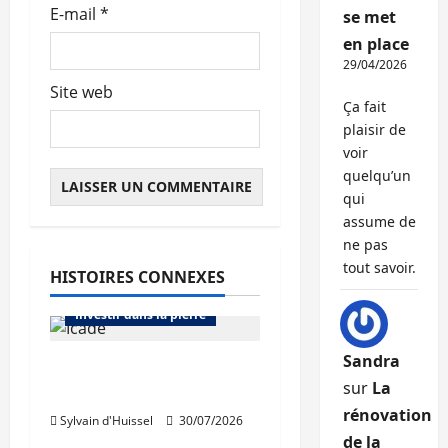
E-mail
*
se met
en place
29/04/2026
Site web
Ça fait
plaisir de
voir
quelqu’un
qui
assume de
Abonnés
ne pas
Bourse et actualité des foncières
tout savoir.
HISTOIRES CONNEXES
Bureaux
Immo d'entreprise
Investir dans la pierre
Sandra
Icade acquiert 81,5%
sur
La
de Comet
Abonnés
rénovation
Sylvain d'Huissel
30/07/2026
Bourse et actualité des foncières
de la