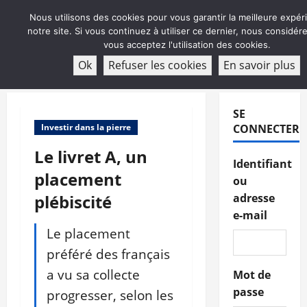
Aller
Nous utilisons des cookies pour vous garantir la meilleure expér
au
notre site. Si vous continuez à utiliser ce dernier, nous considé
contenu
vous acceptez l'utilisation des cookies.
ABONNEMENT
Ok
Refuser les cookies
En savoir plus
Menu
principal
SE
Investir dans la pierre
CONNECTER
Le livret A, un
Identifiant
placement
ou
plébiscité
adresse
e-mail
Le placement
préféré des français
a vu sa collecte
Mot de
passe
progresser, selon les