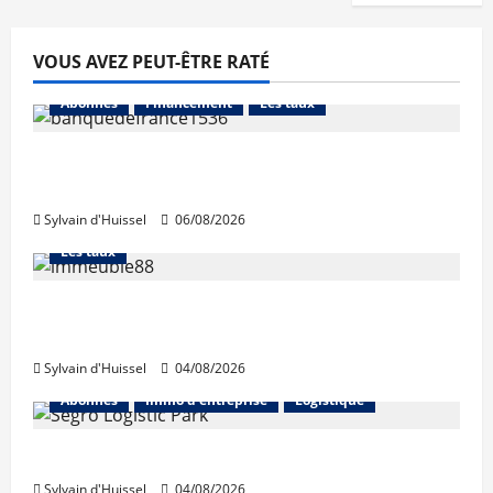
VOUS AVEZ PEUT-ÊTRE RATÉ
Abonnés
Financement
Les taux
La production de crédit retrouve ses
niveaux d’octobre
Sylvain d'Huissel
06/08/2026
Abonnés
Financement
L'avis des courtiers
Les taux
Les taux stables en août, après une
hausse en juillet
Sylvain d'Huissel
04/08/2026
Abonnés
Immo d'entreprise
Logistique
Prologis acquiert Segro
Sylvain d'Huissel
04/08/2026