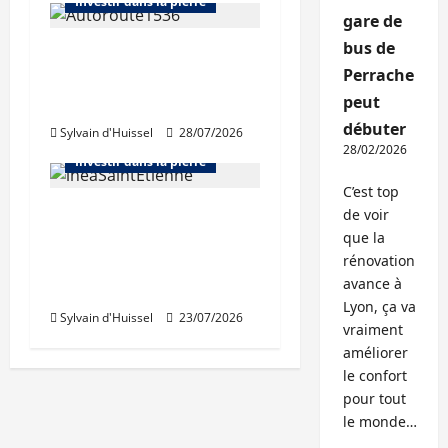
Investir dans la pierre
gare de
bus de
Chiffre d’affaires en
Perrache
hausse au premier
Abonnés
peut
semestre pour APRR
Bourse et actualité des foncières
débuter
Sylvain d'Huissel
28/07/2026
Bureaux
Immo d'entreprise
28/02/2026
Investir dans la pierre
C’est top
Des revenus locatifs
de voir
quasiment stables au
que la
rénovation
1er semestre pour
avance à
Inéa
Lyon, ça va
Sylvain d'Huissel
23/07/2026
vraiment
améliorer
le confort
pour tout
le monde…