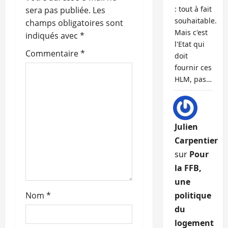
o
: tout à fait
sera pas publiée.
Les
n
souhaitable.
champs obligatoires sont
Mais c'est
indiqués avec
*
d
l'Etat qui
Commentaire
*
doit
’
fournir ces
HLM, pas…
a
r
t
Julien
Carpentier
i
sur
Pour
c
la FFB,
une
l
Nom
*
politique
du
e
logement