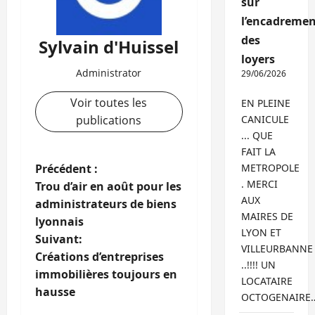
sur
l’encadremen
des
Sylvain d'Huissel
loyers
Administrator
29/06/2026
Voir toutes les
EN PLEINE
publications
CANICULE
... QUE
FAIT LA
N
Précédent :
METROPOLE
. MERCI
Trou d’air en août pour les
a
AUX
administrateurs de biens
MAIRES DE
lyonnais
v
LYON ET
Suivant:
VILLEURBANNE
i
Créations d’entreprises
..!!!! UN
immobilières toujours en
LOCATAIRE
g
hausse
OCTOGENAIRE