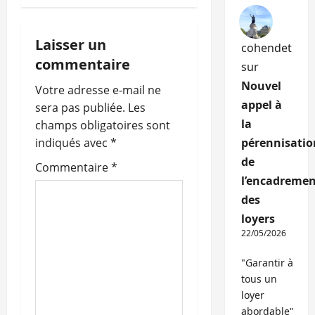
a
t
Laisser un
cohendet
i
commentaire
sur
Nouvel
o
Votre adresse e-mail ne
appel à
sera pas publiée.
Les
n
la
champs obligatoires sont
indiqués avec
*
pérennisatio
d
de
Commentaire
*
’
l’encadremen
des
a
loyers
22/05/2026
r
"Garantir à
t
tous un
i
loyer
abordable"