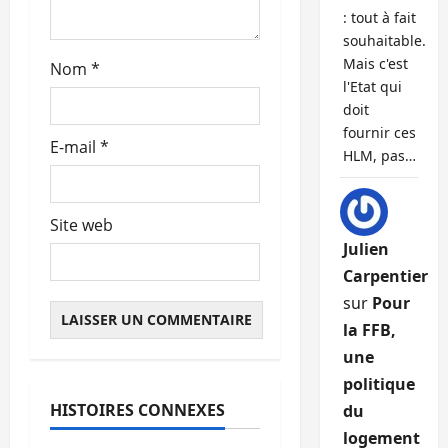
c
: tout à fait
souhaitable.
l
Mais c'est
Nom
*
l'Etat qui
e
doit
fournir ces
E-mail
*
HLM, pas…
Site web
Julien
Carpentier
sur
Pour
la FFB,
une
politique
HISTOIRES CONNEXES
du
Abonnés
logement
Financement
Les taux