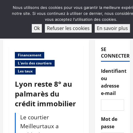
Aller
Nous utilisons des cookies pour vous garantir la meilleure expér
au
notre site. Si vous continuez à utiliser ce dernier, nous considé
contenu
vous acceptez l'utilisation des cookies.
ABONNEMENT
Ok
Refuser les cookies
En savoir plus
Menu
principal
SE
Financement
CONNECTER
L'avis des courtiers
Identifiant
Les taux
ou
Lyon reste 8° au
adresse
palmarès du
e-mail
crédit immobilier
Le courtier
Mot de
Meilleurtaux a
passe