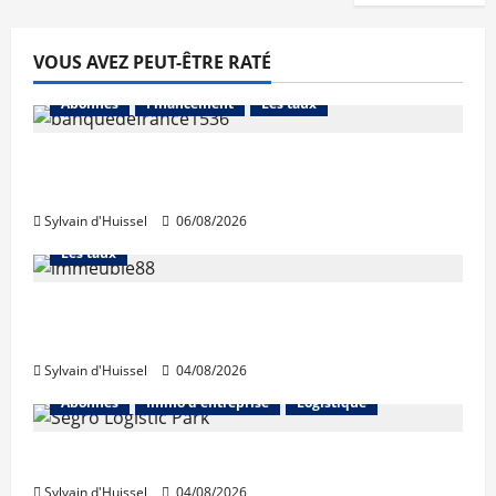
VOUS AVEZ PEUT-ÊTRE RATÉ
Abonnés
Financement
Les taux
La production de crédit retrouve ses
niveaux d’octobre
Sylvain d'Huissel
06/08/2026
Abonnés
Financement
L'avis des courtiers
Les taux
Les taux stables en août, après une
hausse en juillet
Sylvain d'Huissel
04/08/2026
Abonnés
Immo d'entreprise
Logistique
Prologis acquiert Segro
Sylvain d'Huissel
04/08/2026