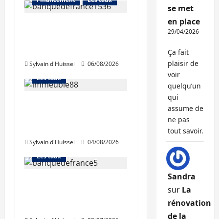
se met
en place
La production de crédit
29/04/2026
retrouve ses niveaux
Abonnés
d’octobre
Financement
Ça fait
plaisir de
Sylvain d'Huissel
06/08/2026
L'avis des courtiers
voir
Les taux
quelqu’un
qui
Les taux stables en
assume de
août, après une
Abonnés
ne pas
hausse en juillet
Financement
tout savoir.
Sylvain d'Huissel
04/08/2026
L'avis des courtiers
Les taux
Sandra
Léger recul de la
sur
La
production de crédits à
rénovation
l’habitat
de la