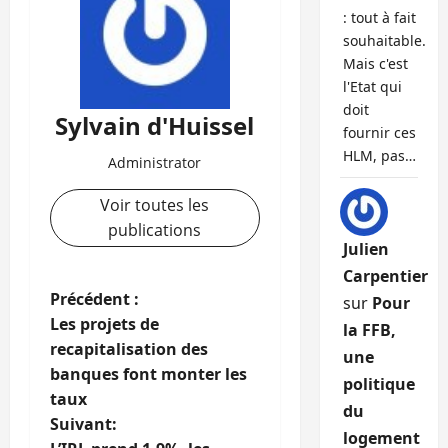
: tout à fait
souhaitable.
Mais c'est
l'Etat qui
doit
Sylvain d'Huissel
fournir ces
HLM, pas…
Administrator
Voir toutes les
publications
Julien
Carpentier
N
Précédent :
sur
Pour
Les projets de
la FFB,
a
recapitalisation des
une
banques font monter les
v
politique
taux
du
i
Suivant:
logement