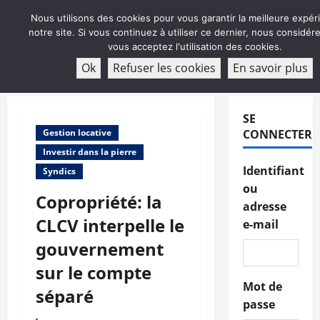
Aller
Nous utilisons des cookies pour vous garantir la meilleure expér
au
notre site. Si vous continuez à utiliser ce dernier, nous considé
contenu
vous acceptez l'utilisation des cookies.
ABONNEMENT
Ok
Refuser les cookies
En savoir plus
Menu
principal
SE
Gestion locative
CONNECTER
Investir dans la pierre
Identifiant
Syndics
ou
Copropriété: la
adresse
CLCV interpelle le
e-mail
gouvernement
sur le compte
Mot de
séparé
passe