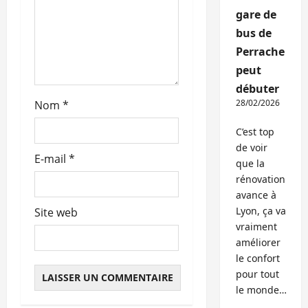
gare de
i
bus de
c
Perrache
peut
l
débuter
28/02/2026
Nom
*
e
C’est top
de voir
E-mail
*
que la
rénovation
avance à
Lyon, ça va
Site web
vraiment
améliorer
le confort
pour tout
le monde…