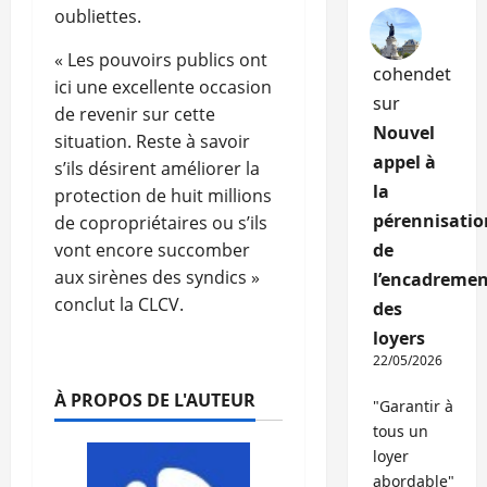
oubliettes.
« Les pouvoirs publics ont
cohendet
ici une excellente occasion
sur
de revenir sur cette
Nouvel
situation. Reste à savoir
appel à
s’ils désirent améliorer la
la
protection de huit millions
pérennisatio
de copropriétaires ou s’ils
vont encore succomber
de
aux sirènes des syndics »
l’encadremen
conclut la CLCV.
des
loyers
22/05/2026
À PROPOS DE L'AUTEUR
"Garantir à
tous un
loyer
abordable"