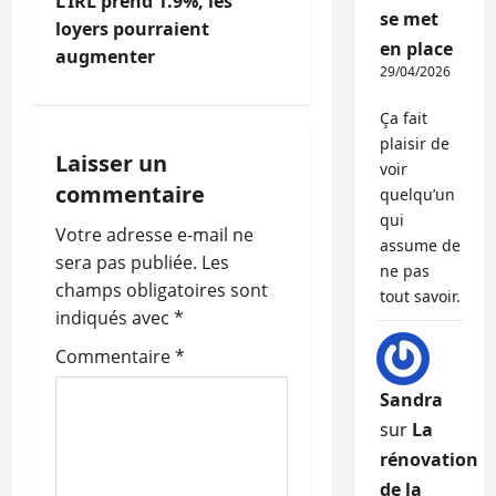
L’IRL prend 1.9%, les
g
se met
loyers pourraient
en place
augmenter
a
29/04/2026
t
Ça fait
plaisir de
i
Laisser un
voir
commentaire
quelqu’un
o
qui
Votre adresse e-mail ne
assume de
n
sera pas publiée.
Les
ne pas
champs obligatoires sont
d
tout savoir.
indiqués avec
*
’
Commentaire
*
a
Sandra
sur
La
r
rénovation
t
de la