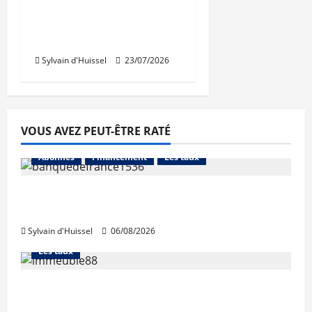
quasiment stables au
1er semestre pour
Inéa
Sylvain d'Huissel
23/07/2026
VOUS AVEZ PEUT-ÊTRE RATÉ
Abonnés
Financement
Les taux
La production de crédit retrouve ses
niveaux d’octobre
Sylvain d'Huissel
06/08/2026
Abonnés
Financement
L'avis des courtiers
Les taux
Les taux stables en août, après une
hausse en juillet