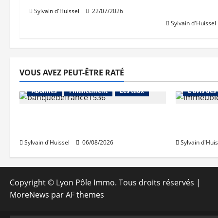
Orpi
Sylvain d'Huissel
22/07/2026
Sylvain d'Huissel
VOUS AVEZ PEUT-ÊTRE RATÉ
Abonnés
Abonnés
Financement
Les taux
L'avis des
La production de crédit retrouve
Les taux 
ses niveaux d’octobre
une hauss
Sylvain d'Huissel
06/08/2026
Sylvain d'Huis
Copyright © Lyon Pôle Immo. Tous droits réservés
|
MoreNews
par AF themes