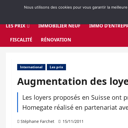
Aller
Nous utilisons des cookies pour vous garantir la meilleure
au
contenu
LES PRIX
IMMOBILIER NEUF
IMMO D’ENTREPR
FISCALITÉ
RÉNOVATION
International
Les prix
Augmentation des loye
Les loyers proposés en Suisse ont p
Homegate réalisé en partenariat ave
Stéphane Farchet
15/11/2011