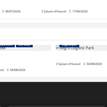
immobilier
06/07/2026
Sylvain d'Huissel
17/06/2026
Financement
Abonnés
Immo d'entreprise
 courtiers
Les taux
Logistique
stables en août, après
Prologis acquiert Segro
e en juillet
Sylvain d'Huissel
04/08/2026
sel
04/08/2026