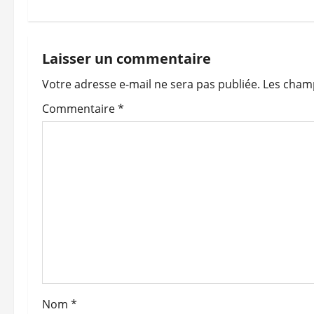
i
g
Laisser un commentaire
a
Votre adresse e-mail ne sera pas publiée.
Les champ
t
Commentaire
*
i
o
n
d
’
a
Nom
*