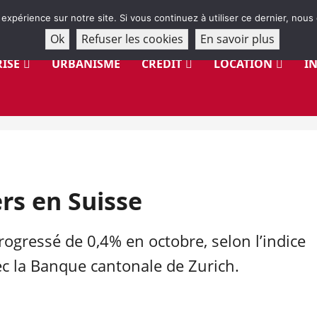
 expérience sur notre site. Si vous continuez à utiliser ce dernier, nous
Ok
Refuser les cookies
En savoir plus
ISE
URBANISME
CRÉDIT
LOCATION
I
rs en Suisse
rogressé de 0,4% en octobre, selon l’indice
c la Banque cantonale de Zurich.