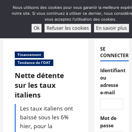
Aller
Nous utilisons des cookies pour vous garantir la meilleure expér
au
notre site. Si vous continuez à utiliser ce dernier, nous considé
contenu
vous acceptez l'utilisation des cookies.
ABONNEMENT
Ok
Refuser les cookies
En savoir plus
Menu
principal
SE
Financement
CONNECTER
Tendance de l'OAT
Identifiant
Nette détente
ou
sur les taux
adresse
e-mail
italiens
Les taux italiens ont
baissé sous les 6%
Mot de
hier, pour la
passe