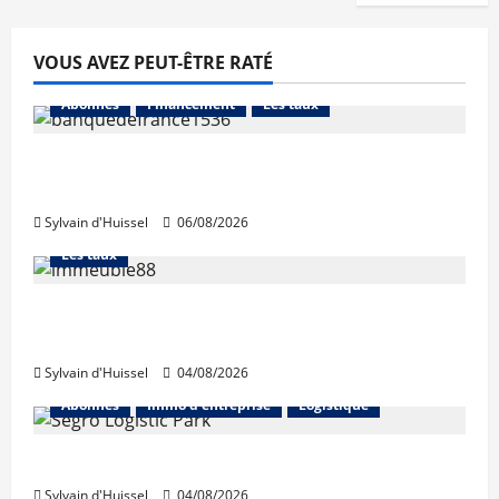
VOUS AVEZ PEUT-ÊTRE RATÉ
Abonnés
Financement
Les taux
La production de crédit retrouve ses
niveaux d’octobre
Sylvain d'Huissel
06/08/2026
Abonnés
Financement
L'avis des courtiers
Les taux
Les taux stables en août, après une
hausse en juillet
Sylvain d'Huissel
04/08/2026
Abonnés
Immo d'entreprise
Logistique
Prologis acquiert Segro
Sylvain d'Huissel
04/08/2026