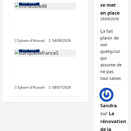
Les taux
se met
en place
Les taux stables en
29/04/2026
août, après une
Abonnés
Ça fait
hausse en juillet
Financement
plaisir de
Sylvain d'Huissel
04/08/2026
L'avis des courtiers
voir
Les taux
quelqu’un
qui
Léger recul de la
assume de
production de crédits à
ne pas
tout savoir.
l’habitat
Sylvain d'Huissel
08/07/2026
Sandra
sur
La
rénovation
de la