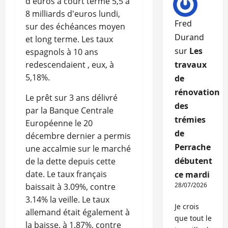
d'euros à court terme 5,5 à
8 milliards d'euros lundi,
Fred
sur des échéances moyen
Durand
et long terme. Les taux
sur
Les
espagnols à 10 ans
redescendaient , eux, à
travaux
5,18%.
de
rénovation
Le prêt sur 3 ans délivré
des
par la Banque Centrale
trémies
Européenne le 20
de
décembre dernier a permis
Perrache
une accalmie sur le marché
débutent
de la dette depuis cette
date. Le taux français
ce mardi
28/07/2026
baissait à 3.09%, contre
3.14% la veille. Le taux
Je crois
allemand était également à
que tout le
la baisse, à 1.87%, contre