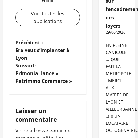
Editor
sur
l’encadremen
Voir toutes les
des
publications
loyers
29/06/2026
N
Précédent :
EN PLEINE
Era veut s’implanter à
CANICULE
a
Lyon
... QUE
Suivant:
FAIT LA
v
Primonial lance «
METROPOLE
i
Patrimmo Commerce »
. MERCI
AUX
g
MAIRES DE
LYON ET
a
VILLEURBANNE
Laisser un
..!!!! UN
commentaire
t
LOCATAIRE
Votre adresse e-mail ne
OCTOGENAIRE
i