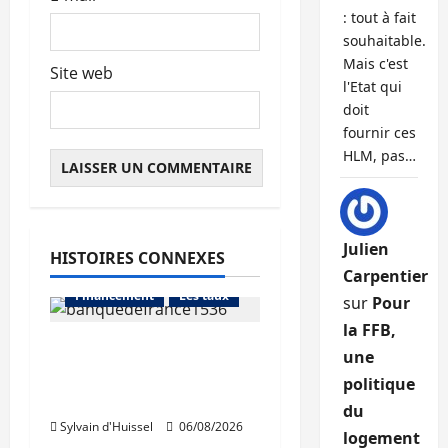
e
: tout à fait
souhaitable.
Mais c'est
Site web
l'Etat qui
doit
fournir ces
HLM, pas…
Julien
HISTOIRES CONNEXES
Abonnés
Carpentier
Financement
Les taux
sur
Pour
la FFB,
La production de crédit
une
retrouve ses niveaux
Abonnés
politique
d’octobre
Financement
du
Sylvain d'Huissel
06/08/2026
L'avis des courtiers
logement