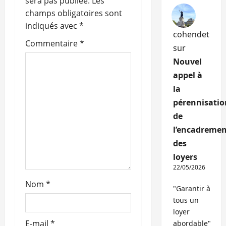
sera pas publiée.
Les
o
champs obligatoires sont
indiqués avec
*
n
cohendet
Commentaire
*
sur
d
Nouvel
appel à
’
la
a
pérennisatio
de
r
l’encadremen
t
des
loyers
i
22/05/2026
c
Nom
*
"Garantir à
tous un
l
loyer
E-mail
*
abordable"