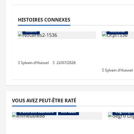
Abonnés
Auvergne-Rhône-Alpes
HISTOIRES CONNEXES
Les prix
Métropole de Lyon
Abonnés
Rhône
National
La hausse des volumes «a
Légère cont
brusquement cessé»
marché imm
Orpi
Sylvain d'Huissel
22/07/2026
Sylvain d'Huissel
VOUS AVEZ PEUT-ÊTRE RATÉ
Abonnés
Financement
Abonnés
L'avis des courtiers
Les taux
Logistiqu
Les taux stables en août, après
Prologis 