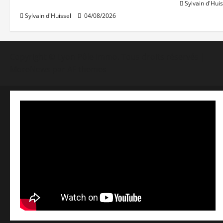
une hausse en juillet
Sylvain d'Huis
Sylvain d'Huissel
04/08/2026
Copyright © Lyon Pôle Immo. Tous droits réservés
|
MoreNews
par AF themes