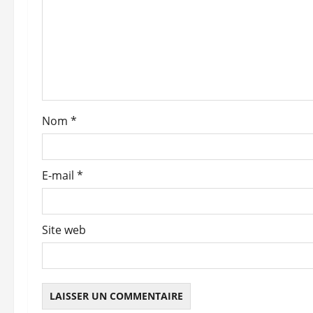
n
d
’
a
Nom
*
r
t
E-mail
*
i
c
Site web
l
e