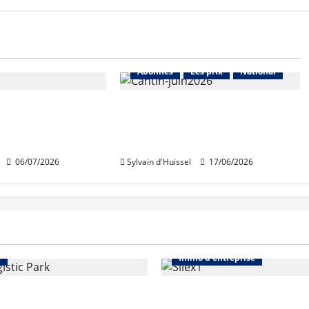
Les prix
Lyon
Abonnés
Les prix
National
raction du
Pour la FNAIM, «l’inquiétude
obilier selon
persiste» sur le marché
immobilier
06/07/2026
Sylvain d'Huissel
17/06/2026
Immo d'entreprise
Abonnés
Bureaux
e
Immo d'entreprise
acquiert Segro
IWG acquiert Wojo