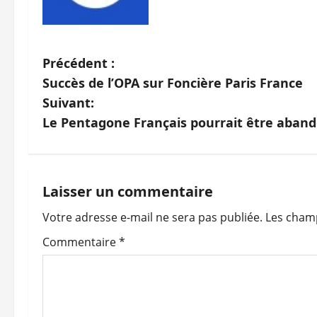
N
Précédent :
Succès de l’OPA sur Foncière Paris France
a
Suivant:
v
Le Pentagone Français pourrait être aband
i
g
Laisser un commentaire
a
Votre adresse e-mail ne sera pas publiée.
Les champ
t
Commentaire
*
i
o