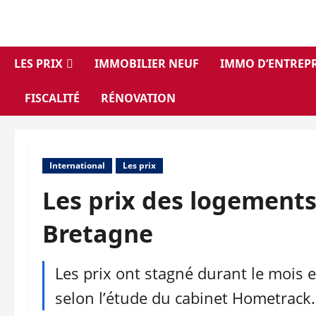
Aller
au
contenu
LES PRIX
IMMOBILIER NEUF
IMMO D’ENTREPR
FISCALITÉ
RÉNOVATION
International
Les prix
Les prix des logements
Bretagne
Les prix ont stagné durant le mois 
selon l’étude du cabinet Hometrack.