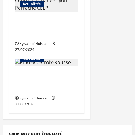
Actualités
Les travaux de rénovation
des trémies de Perrache
débutent ce mardi
Sylvain d'Huissel
27/07/2026
Actualités
Une nouvelle résidence en
nue-propriété à la Croix-
Rousse
Sylvain d'Huissel
21/07/2026
VOUS AVEZ PEUT-ÊTRE RATÉ