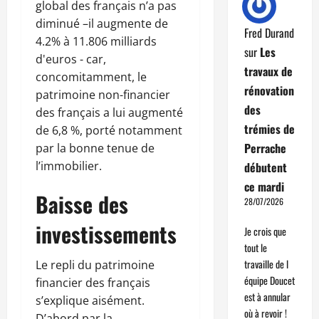
global des français n’a pas
diminué –il augmente de
Fred Durand
4.2% à 11.806 milliards
sur
Les
d'euros - car,
travaux de
concomitamment, le
rénovation
patrimoine non-financier
des
des français a lui augmenté
trémies de
de 6,8 %, porté notamment
Perrache
par la bonne tenue de
l’immobilier.
débutent
ce mardi
Baisse des
28/07/2026
investissements
Je crois que
tout le
travaille de l
Le repli du patrimoine
équipe Doucet
financier des français
est à annular
s’explique aisément.
où à revoir !
D’abord par la