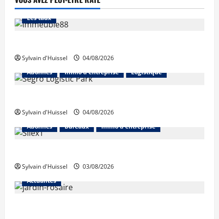
Abonnés
Financement
L'avis des courtiers
Les taux
Les taux stables en août, après une hausse en juillet
Sylvain d'Huissel
04/08/2026
Abonnés
Immo d'entreprise
Logistique
Prologis acquiert Segro
Sylvain d'Huissel
04/08/2026
Abonnés
Bureaux
Immo d'entreprise
IWG acquiert Wojo
Sylvain d'Huissel
03/08/2026
Actualités
Le « secteur Jaricot » du Jardin du Rosaire rouvre au