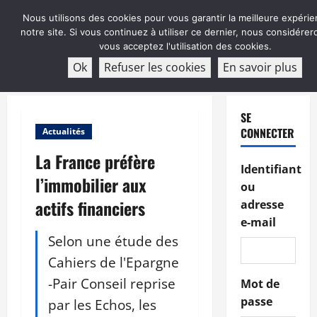
Aller
Nous utilisons des cookies pour vous garantir la meilleure expérie
au
notre site. Si vous continuez à utiliser ce dernier, nous considére
contenu
vous acceptez l'utilisation des cookies.
ABONNEMENT
Ok
Refuser les cookies
En savoir plus
Menu
principal
SE
CONNECTER
Actualités
La France préfère
Identifiant
l’immobilier aux
ou
actifs financiers
adresse
e-mail
Selon une étude des
Cahiers de l'Epargne
-Pair Conseil reprise
Mot de
passe
par les Echos, les