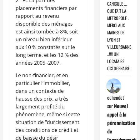
21 %. La part des
CANICULE ...
placements financiers par
QUE FAIT LA
rapport au revenu
METROPOLE .
disponible des ménages
MERCI AUX
est ainsi tombée à 8%, soit
MAIRES DE
un niveau bien inférieur
LYON ET
VILLEURBANNE
aux 10 % constatés sur le
..!!!! UN
long terme, et les 12 % des
LOCATAIRE
années 2005 -2007.
OCTOGENAIRE…
Le non-financier, et en
particulier l’immobilier,
dans un contexte de
cohendet
hausse des prix, a très
sur
Nouvel
largement profité du
appel à la
phénomène, même si cette
situation de "durcissement
pérennisation
des conditions de crédit et
de
de baisse du désir
l’encadrement