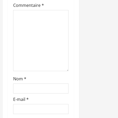
c
Commentaire
*
l
e
Nom
*
E-mail
*