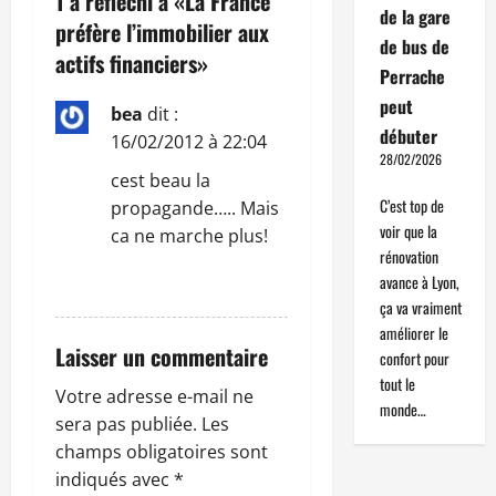
1 a réfléchi à «
La France
de la gare
t
préfère l’immobilier aux
de bus de
actifs financiers
»
i
Perrache
peut
o
bea
dit :
débuter
16/02/2012 à 22:04
n
28/02/2026
cest beau la
d
C’est top de
propagande….. Mais
voir que la
ca ne marche plus!
’
rénovation
avance à Lyon,
RÉPONDRE
a
ça va vraiment
améliorer le
r
Laisser un commentaire
confort pour
tout le
t
Votre adresse e-mail ne
monde…
sera pas publiée.
Les
i
champs obligatoires sont
indiqués avec
*