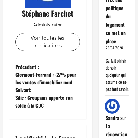
politique
Stéphane Farchet
du
logement
Administrator
se met en
Voir toutes les
place
publications
29/04/2026
Ça fait plaisir
N
Précédent :
de voir
Clermont-Ferrand : -27% pour
quelqu’un qui
a
les ventes d’immobilier neuf
assume de ne
pas tout savoir.
Suivant:
v
Silic : Groupama apporte son
i
solde à la CDC
g
Sandra
sur
La
a
rénovation