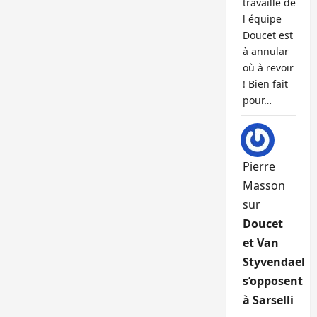
travaille de
l équipe
Doucet est
à annular
où à revoir
! Bien fait
pour…
Pierre
Masson
sur
Doucet
et Van
Styvendael
s’opposent
à Sarselli