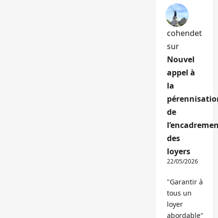
cohendet
sur
Nouvel
appel à
la
pérennisatio
de
l’encadremen
des
loyers
22/05/2026
"Garantir à
tous un
loyer
abordable"