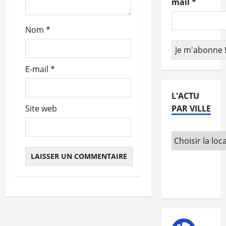
mail
*
t
Nom
*
i
c
E-mail
*
l
e
L'ACTU
PAR VILLE
Site web