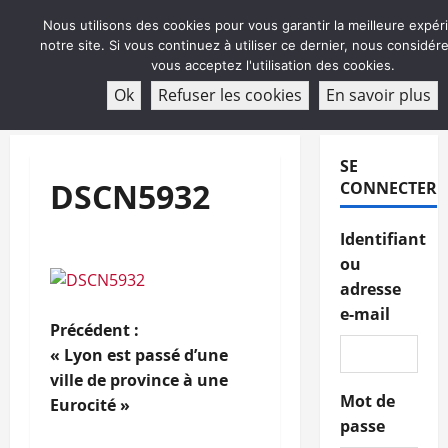
Aller
Nous utilisons des cookies pour vous garantir la meilleure expér
au
notre site. Si vous continuez à utiliser ce dernier, nous considé
contenu
vous acceptez l'utilisation des cookies.
ABONNEMENT
Ok
Refuser les cookies
En savoir plus
Menu
principal
SE
DSCN5932
CONNECTER
Identifiant
ou
adresse
e-mail
N
Précédent :
« Lyon est passé d’une
a
ville de province à une
Mot de
Eurocité »
v
passe