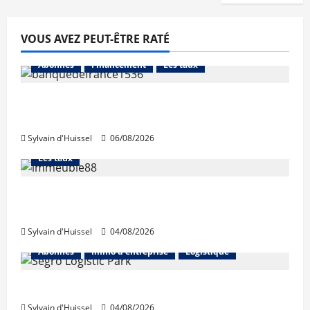
VOUS AVEZ PEUT-ÊTRE RATÉ
Abonnés
Financement
Les taux
La production de crédit retrouve ses
niveaux d’octobre
Sylvain d'Huissel
06/08/2026
Abonnés
Financement
L'avis des courtiers
Les taux
Les taux stables en août, après une
hausse en juillet
Sylvain d'Huissel
04/08/2026
Abonnés
Immo d'entreprise
Logistique
Prologis acquiert Segro
Sylvain d'Huissel
04/08/2026