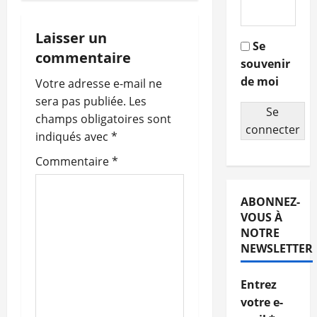
i
g
Laisser un
Se
commentaire
souvenir
a
de moi
Votre adresse e-mail ne
t
sera pas publiée.
Les
Se
champs obligatoires sont
i
connecter
indiqués avec
*
o
Commentaire
*
n
ABONNEZ-
d
VOUS À
NOTRE
’
NEWSLETTER
a
Entrez
r
votre e-