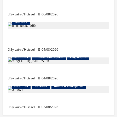
La production de crédit retrouve ses
niveaux d’octobre
Sylvain d'Huissel
06/08/2026
Abonnés
Financement
L'avis des courtiers
Les taux
Les taux stables en août, après une
hausse en juillet
Sylvain d'Huissel
04/08/2026
Abonnés
Immo d'entreprise
Logistique
Prologis acquiert Segro
Sylvain d'Huissel
04/08/2026
Abonnés
Bureaux
Immo d'entreprise
IWG acquiert Wojo
Sylvain d'Huissel
03/08/2026