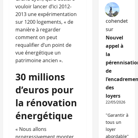
vouloir lancer d’ici 2012-
2013 une expérimentation
cohendet
sur 1200 logements, « de
sur
manière à regarder
comment on peut
Nouvel
requalifier d’un point de
appel à
vue énergétique un
la
patrimoine ancien ».
pérennisatio
de
30 millions
l’encadremen
d’euros pour
des
loyers
la rénovation
22/05/2026
énergétique
"Garantir à
tous un
« Nous allons
loyer
progressivement monter
abordable"