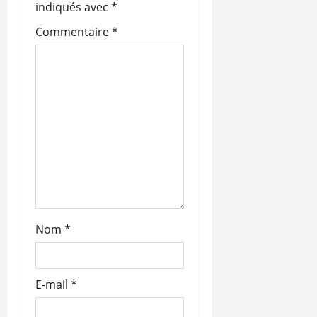
indiqués avec
*
d
Commentaire
*
’
a
r
t
i
c
l
Nom
*
e
E-mail
*