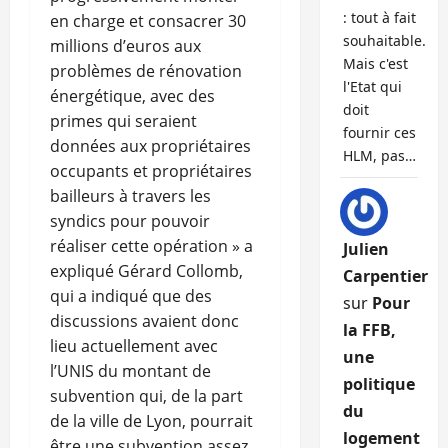
: tout à fait
en charge et consacrer 30
souhaitable.
millions d’euros aux
Mais c'est
problèmes de rénovation
l'Etat qui
énergétique, avec des
doit
primes qui seraient
fournir ces
données aux propriétaires
HLM, pas…
occupants et propriétaires
bailleurs à travers les
syndics pour pouvoir
réaliser cette opération » a
Julien
expliqué Gérard Collomb,
Carpentier
qui a indiqué que des
sur
Pour
discussions avaient donc
la FFB,
lieu actuellement avec
une
l’UNIS du montant de
politique
subvention qui, de la part
du
de la ville de Lyon, pourrait
logement
être une subvention assez