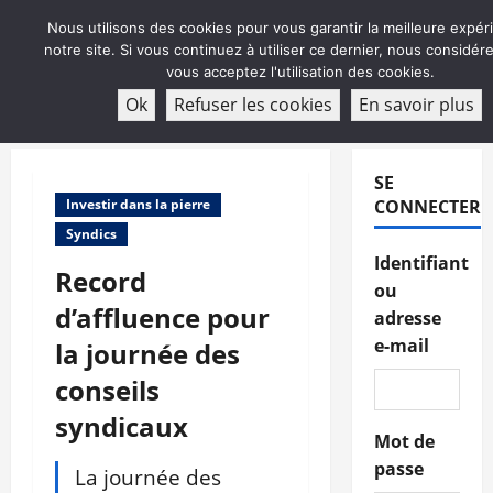
Aller
Nous utilisons des cookies pour vous garantir la meilleure expér
au
notre site. Si vous continuez à utiliser ce dernier, nous considé
contenu
vous acceptez l'utilisation des cookies.
ABONNEMENT
Ok
Refuser les cookies
En savoir plus
Menu
principal
SE
Investir dans la pierre
CONNECTER
Syndics
Identifiant
Record
ou
d’affluence pour
adresse
e-mail
la journée des
conseils
syndicaux
Mot de
passe
La journée des