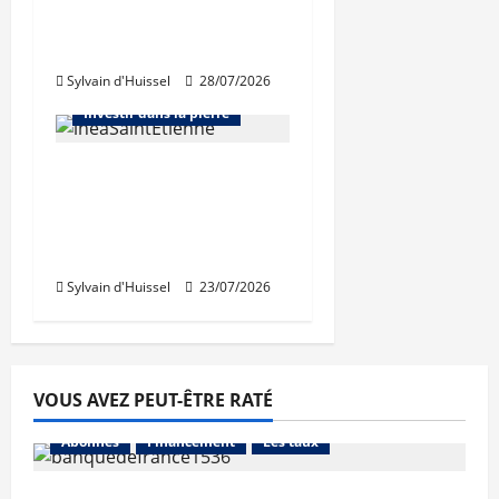
hausse au premier
Abonnés
semestre pour APRR
Bourse et actualité des foncières
Sylvain d'Huissel
28/07/2026
Bureaux
Immo d'entreprise
Investir dans la pierre
Des revenus locatifs
quasiment stables au
1er semestre pour
Inéa
Sylvain d'Huissel
23/07/2026
VOUS AVEZ PEUT-ÊTRE RATÉ
Abonnés
Financement
Les taux