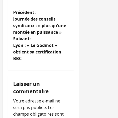
N
Précédent :
Journée des conseils
a
syndicaux : « plus qu’une
montée en puissance »
v
Suivant:
i
Lyon : « Le Godinot »
obtient sa certification
g
BBC
a
t
Laisser un
i
commentaire
o
Votre adresse e-mail ne
sera pas publiée.
Les
n
champs obligatoires sont