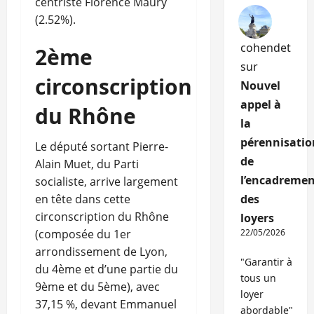
centriste Florence Maury
(2.52%).
cohendet
2ème
sur
circonscription
Nouvel
appel à
du Rhône
la
pérennisatio
Le député sortant Pierre-
de
Alain Muet, du Parti
l’encadremen
socialiste, arrive largement
en tête dans cette
des
circonscription du Rhône
loyers
(composée du 1er
22/05/2026
arrondissement de Lyon,
"Garantir à
du 4ème et d’une partie du
tous un
9ème et du 5ème), avec
loyer
37,15 %, devant Emmanuel
abordable"