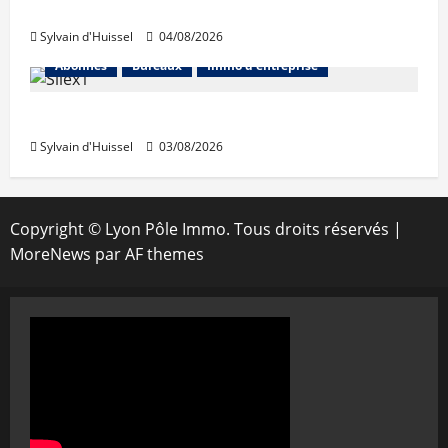
Prologis acquiert Segro
Sylvain d'Huissel
04/08/2026
Abonnés
Bureaux
Immo d'entreprise
IWG acquiert Wojo
Sylvain d'Huissel
03/08/2026
Copyright © Lyon Pôle Immo. Tous droits réservés
|
MoreNews
par AF themes