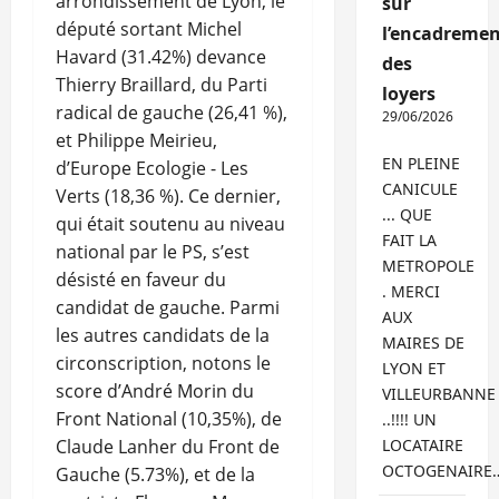
arrondissement de Lyon, le
sur
député sortant Michel
l’encadremen
Havard (31.42%) devance
des
Thierry Braillard, du Parti
loyers
radical de gauche (26,41 %),
29/06/2026
et Philippe Meirieu,
EN PLEINE
d’Europe Ecologie - Les
CANICULE
Verts (18,36 %). Ce dernier,
... QUE
qui était soutenu au niveau
FAIT LA
national par le PS, s’est
METROPOLE
désisté en faveur du
. MERCI
candidat de gauche. Parmi
AUX
les autres candidats de la
MAIRES DE
circonscription, notons le
LYON ET
score d’André Morin du
VILLEURBANNE
Front National (10,35%), de
..!!!! UN
Claude Lanher du Front de
LOCATAIRE
OCTOGENAIRE
Gauche (5.73%), et de la