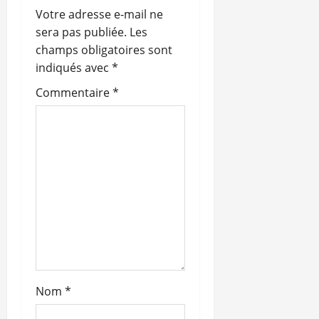
i
Votre adresse e-mail ne
o
sera pas publiée.
Les
champs obligatoires sont
n
indiqués avec
*
d
Commentaire
*
’
a
r
t
i
c
Nom
*
l