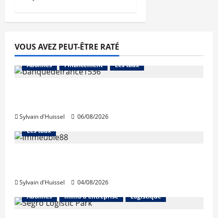
VOUS AVEZ PEUT-ÊTRE RATÉ
Abonnés
Financement
Les taux
La production de crédit retrouve ses
niveaux d’octobre
Sylvain d'Huissel
06/08/2026
Abonnés
Financement
L'avis des courtiers
Les taux
Les taux stables en août, après une
hausse en juillet
Sylvain d'Huissel
04/08/2026
Abonnés
Immo d'entreprise
Logistique