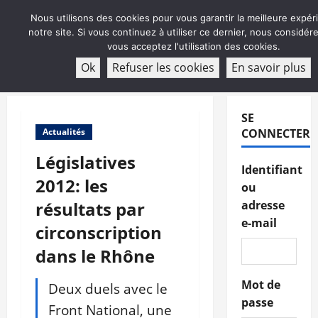
Aller
Nous utilisons des cookies pour vous garantir la meilleure expér
au
notre site. Si vous continuez à utiliser ce dernier, nous considé
contenu
vous acceptez l'utilisation des cookies.
ABONNEMENT
Ok
Refuser les cookies
En savoir plus
Menu
principal
SE
Actualités
CONNECTER
Législatives
Identifiant
2012: les
ou
résultats par
adresse
e-mail
circonscription
dans le Rhône
Mot de
Deux duels avec le
passe
Front National, une