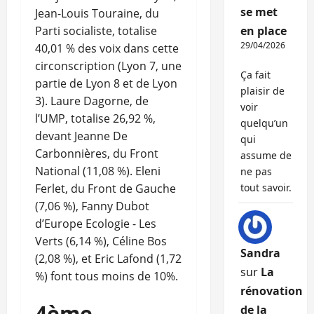
se met
Jean-Louis Touraine, du
Parti socialiste, totalise
en place
29/04/2026
40,01 % des voix dans cette
circonscription (Lyon 7, une
Ça fait
partie de Lyon 8 et de Lyon
plaisir de
3). Laure Dagorne, de
voir
l’UMP, totalise 26,92 %,
quelqu’un
devant Jeanne De
qui
Carbonnières, du Front
assume de
National (11,08 %). Eleni
ne pas
Ferlet, du Front de Gauche
tout savoir.
(7,06 %), Fanny Dubot
d’Europe Ecologie - Les
Verts (6,14 %), Céline Bos
Sandra
(2,08 %), et Eric Lafond (1,72
sur
La
%) font tous moins de 10%.
rénovation
4ème
de la