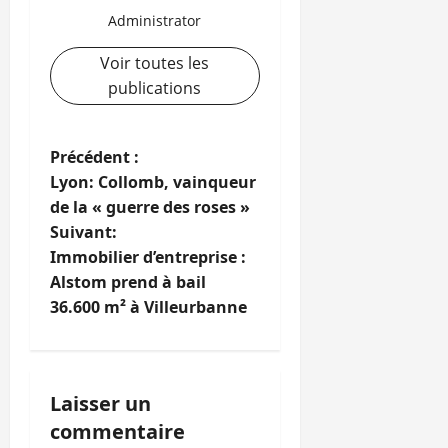
Administrator
Voir toutes les
publications
N
Précédent :
Lyon: Collomb, vainqueur
a
de la « guerre des roses »
Suivant:
v
Immobilier d’entreprise :
i
Alstom prend à bail
36.600 m² à Villeurbanne
g
a
Laisser un
t
commentaire