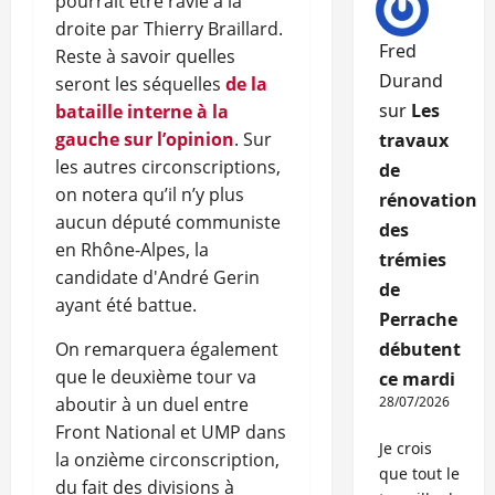
pourrait être ravie à la
droite par Thierry Braillard.
Fred
Reste à savoir quelles
Durand
seront les séquelles
de la
sur
Les
bataille interne à la
gauche sur l’opinion
. Sur
travaux
les autres circonscriptions,
de
on notera qu’il n’y plus
rénovation
aucun député communiste
des
en Rhône-Alpes, la
trémies
candidate d'André Gerin
de
ayant été battue.
Perrache
On remarquera également
débutent
que le deuxième tour va
ce mardi
aboutir à un duel entre
28/07/2026
Front National et UMP dans
Je crois
la onzième circonscription,
que tout le
du fait des divisions à