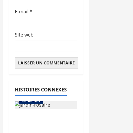
e
E-mail
*
Site web
HISTOIRES CONNEXES
Actualités
Le « secteur Jaricot »
du Jardin du Rosaire
rouvre au public