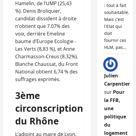
Hamelin, de l’UMP (25,43
: tout à fait
%). Denis Broliquier,
souhaitable.
candidat dissident à droite
Mais c'est
n’obtient que 7.07% des
l'Etat qui
voix, derrière Emeline
doit
fournir ces
baume d’Europe Ecologie -
HLM, pas…
Les Verts (8,83 %), et Anne
Charmasson-Creus (8.32%).
Blanche Chaussat, du Front
National obtient 6,74 % des
Julien
suffrages exprimés.
Carpentier
sur
Pour
3ème
la FFB,
circonscription
une
politique
du Rhône
du
logement
L’adjoint au maire de Lyon,