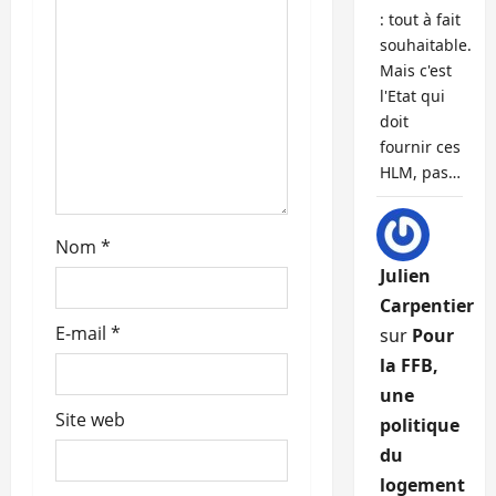
a
: tout à fait
r
souhaitable.
Mais c'est
t
l'Etat qui
doit
i
fournir ces
HLM, pas…
c
l
Nom
*
Julien
e
Carpentier
E-mail
*
sur
Pour
la FFB,
une
Site web
politique
du
logement