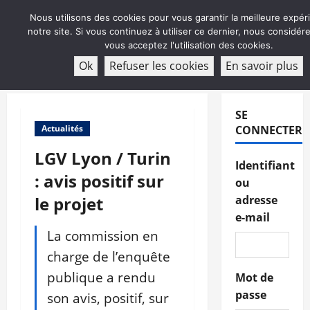
Aller
Nous utilisons des cookies pour vous garantir la meilleure expér
au
notre site. Si vous continuez à utiliser ce dernier, nous considé
contenu
vous acceptez l'utilisation des cookies.
ABONNEMENT
Ok
Refuser les cookies
En savoir plus
Menu
principal
SE
Actualités
CONNECTER
LGV Lyon / Turin
Identifiant
: avis positif sur
ou
le projet
adresse
e-mail
La commission en
charge de l’enquête
publique a rendu
Mot de
passe
son avis, positif, sur