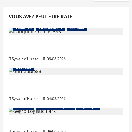
VOUS AVEZ PEUT-ÊTRE RATÉ
Abonnés
Financement
Les taux
La production de crédit retrouve ses
niveaux d’octobre
Sylvain d'Huissel
06/08/2026
Abonnés
Financement
L'avis des courtiers
Les taux
Les taux stables en août, après une
hausse en juillet
Sylvain d'Huissel
04/08/2026
Abonnés
Immo d'entreprise
Logistique
Prologis acquiert Segro
Sylvain d'Huissel
04/08/2026