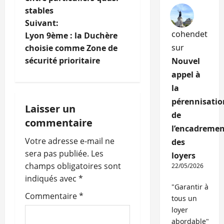
stables
v
Suivant:
cohendet
i
Lyon 9ème : la Duchère
sur
choisie comme Zone de
g
sécurité prioritaire
Nouvel
appel à
a
la
t
pérennisatio
Laisser un
de
i
commentaire
l’encadremen
o
Votre adresse e-mail ne
des
sera pas publiée.
Les
loyers
n
champs obligatoires sont
22/05/2026
indiqués avec
*
d
"Garantir à
Commentaire
*
tous un
’
loyer
abordable"