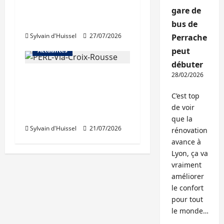
trémies de Perrache
gare de
débutent ce mardi
bus de
Sylvain d'Huissel
27/07/2026
Perrache
peut
Actualités
débuter
28/02/2026
Une nouvelle
résidence en nue-
C’est top
propriété à la Croix-
de voir
Rousse
que la
Sylvain d'Huissel
21/07/2026
rénovation
avance à
Lyon, ça va
vraiment
améliorer
le confort
pour tout
le monde…