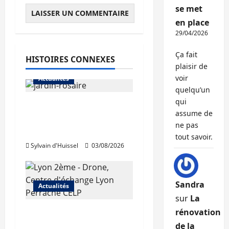
se met
en place
29/04/2026
Ça fait
HISTOIRES CONNEXES
plaisir de
voir
Actualités
quelqu’un
qui
Le « secteur Jaricot »
assume de
du Jardin du Rosaire
ne pas
rouvre au public
tout savoir.
Sylvain d'Huissel
03/08/2026
Sandra
Actualités
sur
La
rénovation
Les travaux de
rénovation des
de la