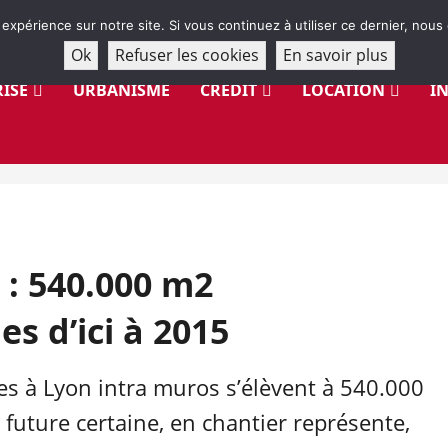
 expérience sur notre site. Si vous continuez à utiliser ce dernier, nous
Ok
Refuser les cookies
En savoir plus
ISE
URBANISME
CRÉDIT
LOCATION
I
 : 540.000 m2
es d’ici à 2015
les à Lyon intra muros s’élèvent à 540.000
 future certaine, en chantier représente,