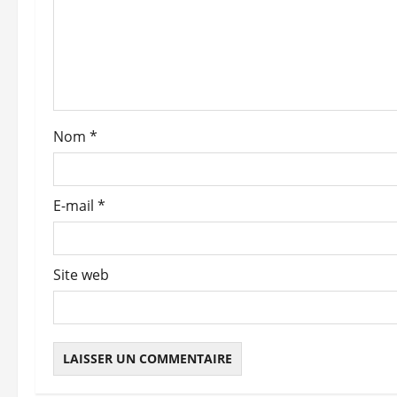
n
d
’
a
Nom
*
r
t
E-mail
*
i
c
Site web
l
e