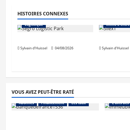
HISTOIRES CONNEXES
Abonnés
Immo d'entreprise
Abonnés
Logistique
Immo d'entre
Prologis acquiert Segro
IWG acquie
Sylvain d'Huissel
04/08/2026
Sylvain d'Huissel
VOUS AVEZ PEUT-ÊTRE RATÉ
Abonnés
Abonnés
Financement
Les taux
L'avis des
La production de crédit retrouve
Les taux 
ses niveaux d’octobre
une hauss