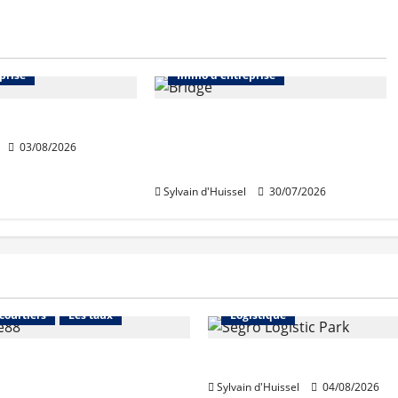
Bureaux
Abonnés
Bureaux
prise
Immo d'entreprise
rt Wojo
Tassin-la-Demi-Lune :
Dymasco acquiert 350 m² de
03/08/2026
bureaux
Sylvain d'Huissel
30/07/2026
Financement
Abonnés
Immo d'entreprise
 courtiers
Les taux
Logistique
stables en août, après
Prologis acquiert Segro
e en juillet
Sylvain d'Huissel
04/08/2026