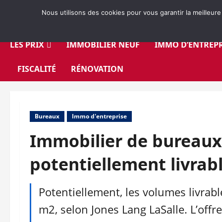
Aller
Nous utilisons des cookies pour vous garantir la meilleure
au
contenu
LES PRIX
IMMOBILIER NEUF
IMMO D’ENTREPR
FISCALITÉ
RÉNOVATION
Bureaux
Immo d'entreprise
Immobilier de bureaux
potentiellement livrabl
Potentiellement, les volumes livrab
m2, selon Jones Lang LaSalle. L’offre