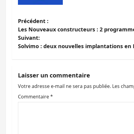
N
Précédent :
Les Nouveaux constructeurs : 2 programme
a
Suivant:
v
Solvimo : deux nouvelles implantations en
i
g
Laisser un commentaire
a
Votre adresse e-mail ne sera pas publiée.
Les champ
t
Commentaire
*
i
o