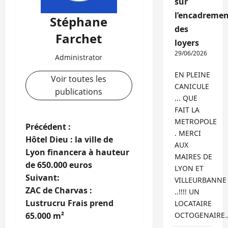
sur
l’encadremen
Stéphane
des
Farchet
loyers
29/06/2026
Administrator
EN PLEINE
Voir toutes les
CANICULE
publications
... QUE
FAIT LA
METROPOLE
N
Précédent :
. MERCI
Hôtel Dieu : la ville de
AUX
a
Lyon financera à hauteur
MAIRES DE
de 650.000 euros
v
LYON ET
Suivant:
VILLEURBANNE
i
ZAC de Charvas :
..!!!! UN
Lustrucru Frais prend
LOCATAIRE
g
65.000 m²
OCTOGENAIRE