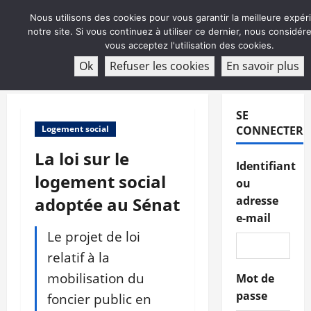
Aller
Nous utilisons des cookies pour vous garantir la meilleure expér
au
notre site. Si vous continuez à utiliser ce dernier, nous considé
contenu
vous acceptez l'utilisation des cookies.
ABONNEMENT
Ok
Refuser les cookies
En savoir plus
Menu
principal
SE
Logement social
CONNECTER
La loi sur le
Identifiant
logement social
ou
adoptée au Sénat
adresse
e-mail
Le projet de loi
relatif à la
mobilisation du
Mot de
passe
foncier public en