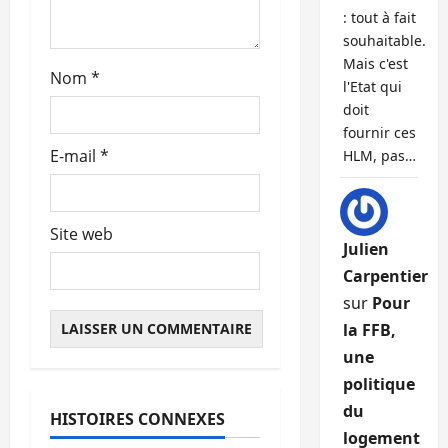
: tout à fait
c
souhaitable.
l
Mais c'est
Nom
*
l'Etat qui
e
doit
fournir ces
E-mail
*
HLM, pas…
Site web
Julien
Carpentier
sur
Pour
la FFB,
une
politique
Abonnés
du
HISTOIRES CONNEXES
L'actualité du neuf
logement