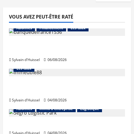
VOUS AVEZ PEUT-ÊTRE RATÉ
Abonnés
Financement
Les taux
La production de crédit retrouve ses
niveaux d’octobre
Sylvain d'Huissel
06/08/2026
Abonnés
Financement
L'avis des courtiers
Les taux
Les taux stables en août, après une
hausse en juillet
Sylvain d'Huissel
04/08/2026
Abonnés
Immo d'entreprise
Logistique
Prologis acquiert Segro
Sylvain d'Huissel
04/08/2026