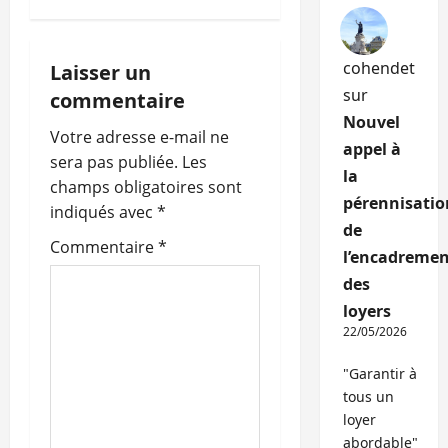
a
t
cohendet
Laisser un
i
sur
commentaire
Nouvel
o
Votre adresse e-mail ne
appel à
sera pas publiée.
Les
la
n
champs obligatoires sont
pérennisatio
indiqués avec
*
d
de
Commentaire
*
l’encadremen
’
des
a
loyers
22/05/2026
r
"Garantir à
t
tous un
loyer
i
abordable"