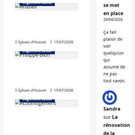
Logement social
se met
en place
Bron : pose de la
29/04/2026
première pierre
Ça fait
d’Atlaseo
plaisir de
Sylvain d'Huissel
15/07/2026
Abonnés
voir
Logement social
quelqu’un
qui
Philippe Bion élu
assume de
président d’Auvergne
ne pas
tout savoir.
Habitat
Sylvain d'Huissel
15/07/2026
Abonnés
Logement social
Sandra
Renouvellement des
sur
La
instances d’Action
rénovation
Logement Immobilier
de la