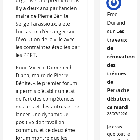
organisé une première fois
il y a deux ans par l’ancien
Fred
maire de Pierre Bénite,
Durand
Serge Tarassioux, a été
sur
Les
l’occasion d’échanger sur
l’évolution de la ville avec
travaux
les contraintes établies par
de
les PPRT.
rénovation
des
Pour Mireille Domenech-
trémies
Diana, maire de Pierre
de
Bénite, « le premier forum
Perrache
a permis d’établir un état
de l’art des compétences
débutent
des uns et des autres et de
ce mardi
lancer une dynamique
28/07/2026
positive de travail en
Je crois
commun, et ce deuxième
que tout le
forum montre que les