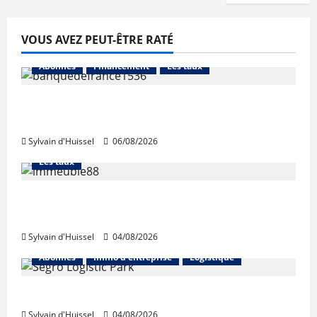
VOUS AVEZ PEUT-ÊTRE RATÉ
Abonnés
Financement
Les taux
La production de crédit retrouve ses
niveaux d’octobre
Sylvain d'Huissel
06/08/2026
Abonnés
Financement
L'avis des courtiers
Les taux
Les taux stables en août, après une
hausse en juillet
Sylvain d'Huissel
04/08/2026
Abonnés
Immo d'entreprise
Logistique
Prologis acquiert Segro
Sylvain d'Huissel
04/08/2026