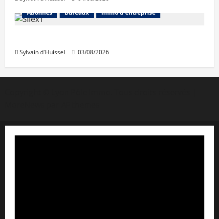
Abonnés
Bureaux
Immo d'entreprise
IWG acquiert Wojo
Sylvain d'Huissel
03/08/2026
Copyright © Lyon Pôle Immo. Tous droits réservés
|
MoreNews
par AF themes