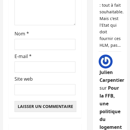
i
: tout à fait
souhaitable.
c
Mais c'est
l'Etat qui
l
doit
Nom
*
fournir ces
e
HLM, pas…
E-mail
*
Julien
Site web
Carpentier
sur
Pour
la FFB,
une
politique
du
logement