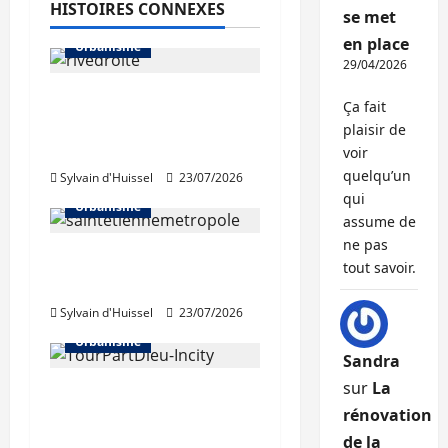
HISTOIRES CONNEXES
se met
en place
Urbanisme
29/04/2026
La Métropole de Lyon
Ça fait
abandonne le projet
plaisir de
Rive droite du Rhône
voir
quelqu’un
Sylvain d'Huissel
23/07/2026
qui
Urbanisme
assume de
ne pas
Régis Juanico élu au
tout savoir.
bureau de la FNAU
Sylvain d'Huissel
23/07/2026
Urbanisme
Sandra
sur
La
Béatrice de Montille,
rénovation
nouvelle présidente de
de la
la SPL Lyon Part-Dieu