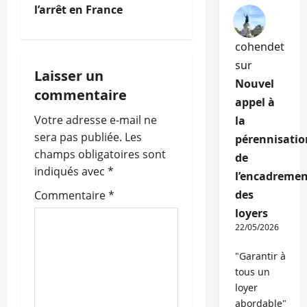
g
l’arrêt en France
a
cohendet
t
sur
Laisser un
Nouvel
i
commentaire
appel à
o
Votre adresse e-mail ne
la
sera pas publiée.
Les
pérennisatio
n
champs obligatoires sont
de
indiqués avec
*
d
l’encadremen
des
Commentaire
*
’
loyers
22/05/2026
a
"Garantir à
r
tous un
loyer
t
abordable"