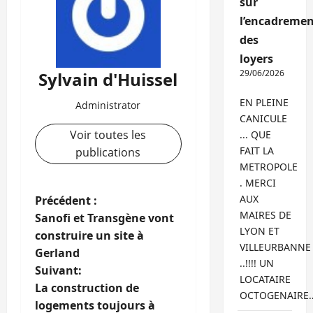
sur
l’encadremen
des
loyers
29/06/2026
Sylvain d'Huissel
EN PLEINE
Administrator
CANICULE
Voir toutes les
... QUE
FAIT LA
publications
METROPOLE
. MERCI
N
AUX
Précédent :
MAIRES DE
Sanofi et Transgène vont
a
LYON ET
construire un site à
VILLEURBANNE
Gerland
v
..!!!! UN
Suivant:
LOCATAIRE
i
La construction de
OCTOGENAIRE
logements toujours à