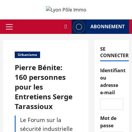
Aller
au
contenu
ABONNEMENT
Menu
principal
SE
Urbanisme
CONNECTER
Pierre Bénite:
Identifiant
160 personnes
ou
pour les
adresse
e-mail
Entretiens Serge
Tarassioux
Mot de
Le Forum sur la
passe
sécurité industrielle