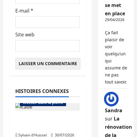
e
se met
E-mail
*
en place
29/04/2026
Ça fait
Site web
plaisir de
voir
quelqu’un
qui
assume de
ne pas
Abonnés
tout savoir.
Bourse et actualité des foncières
HISTOIRES CONNEXES
Bureaux
Immo d'entreprise
Investir dans la pierre
Sandra
Icade acquiert 81,5%
sur
La
de Comet
rénovation
Abonnés
de la
Sylvain d'Huissel
30/07/2026
Bourse et actualité des foncières