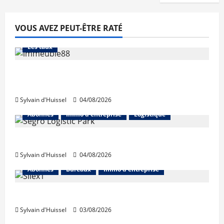
VOUS AVEZ PEUT-ÊTRE RATÉ
Abonnés
Financement
L'avis des courtiers
Les taux
Les taux stables en août, après une
hausse en juillet
Sylvain d'Huissel
04/08/2026
Abonnés
Immo d'entreprise
Logistique
Prologis acquiert Segro
Sylvain d'Huissel
04/08/2026
Abonnés
Bureaux
Immo d'entreprise
IWG acquiert Wojo
Sylvain d'Huissel
03/08/2026