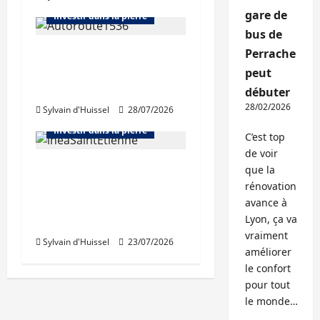
gare de
Investir dans la pierre
bus de
Chiffre d’affaires en
Perrache
hausse au premier
peut
Abonnés
semestre pour APRR
débuter
Bourse et actualité des foncières
28/02/2026
Sylvain d'Huissel
28/07/2026
Bureaux
Immo d'entreprise
Investir dans la pierre
C’est top
de voir
Des revenus locatifs
que la
quasiment stables au
rénovation
1er semestre pour
avance à
Lyon, ça va
Inéa
vraiment
Sylvain d'Huissel
23/07/2026
améliorer
le confort
pour tout
le monde…