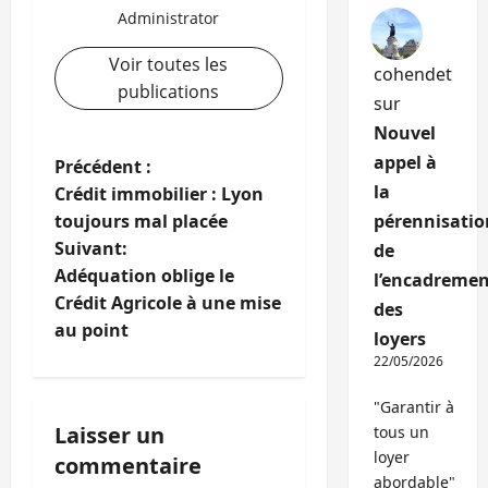
Administrator
Voir toutes les
cohendet
publications
sur
Nouvel
appel à
N
Précédent :
la
Crédit immobilier : Lyon
a
toujours mal placée
pérennisatio
Suivant:
de
v
Adéquation oblige le
l’encadremen
i
Crédit Agricole à une mise
des
au point
loyers
g
22/05/2026
a
"Garantir à
Laisser un
tous un
t
loyer
commentaire
abordable"