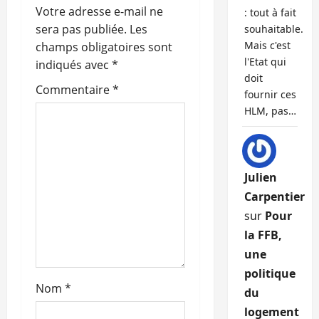
i
Votre adresse e-mail ne
: tout à fait
o
sera pas publiée.
Les
souhaitable.
Mais c'est
champs obligatoires sont
n
l'Etat qui
indiqués avec
*
doit
d
Commentaire
*
fournir ces
HLM, pas…
’
a
r
Julien
Carpentier
t
sur
Pour
la FFB,
i
une
c
politique
Nom
*
du
l
logement