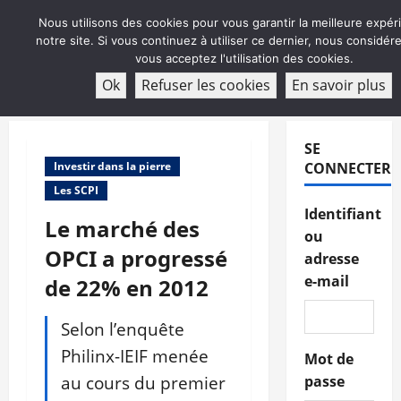
Aller
Nous utilisons des cookies pour vous garantir la meilleure expér
au
notre site. Si vous continuez à utiliser ce dernier, nous considé
contenu
vous acceptez l'utilisation des cookies.
ABONNEMENT
Ok
Refuser les cookies
En savoir plus
Menu
principal
SE
Investir dans la pierre
CONNECTER
Les SCPI
Identifiant
Le marché des
ou
OPCI a progressé
adresse
e-mail
de 22% en 2012
Selon l’enquête
Philinx-IEIF menée
Mot de
au cours du premier
passe