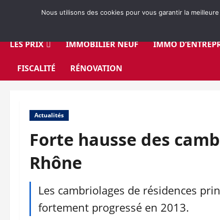
Aller
Nous utilisons des cookies pour vous garantir la meilleure
au
contenu
LES PRIX
IMMOBILIER NEUF
IMMO D’ENTREPR
FISCALITÉ
RÉNOVATION
Actualités
Forte hausse des cambr
Rhône
Les cambriolages de résidences princ
fortement progressé en 2013.