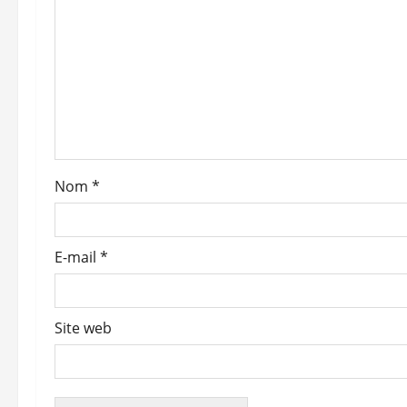
o
n
d
’
a
Nom
*
r
t
E-mail
*
i
c
Site web
l
e