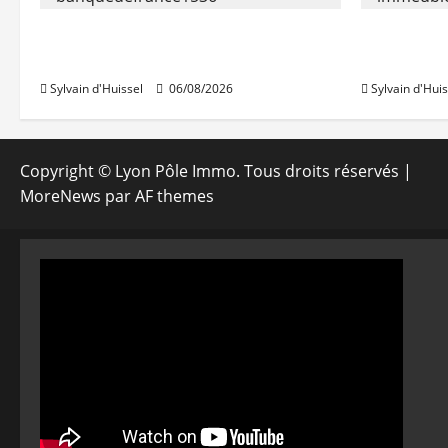
La production de crédit retrouve
Les taux 
ses niveaux d’octobre
une hauss
Sylvain d'Huissel
06/08/2026
Sylvain d'Huis
Copyright © Lyon Pôle Immo. Tous droits réservés
|
MoreNews
par AF themes