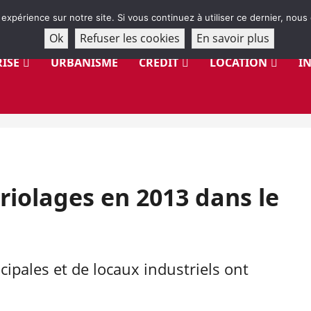
 expérience sur notre site. Si vous continuez à utiliser ce dernier, nous
Ok
Refuser les cookies
En savoir plus
ISE
URBANISME
CRÉDIT
LOCATION
I
iolages en 2013 dans le
ipales et de locaux industriels ont