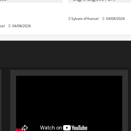
stables en août, après
Prologis acquiert Segro
e en juillet
Sylvain d'Huissel
04/08/2026
sel
04/08/2026