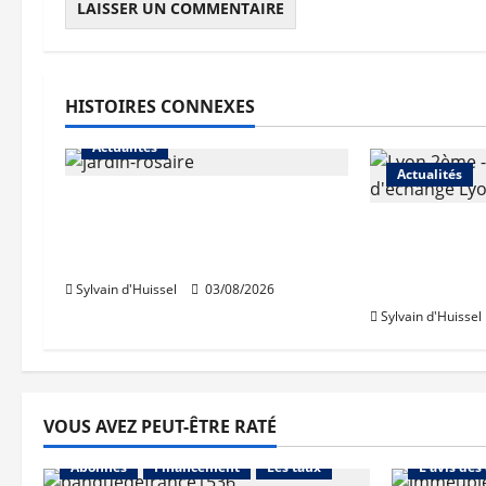
HISTOIRES CONNEXES
Actualités
Actualités
Le « secteur Jaricot » du
Jardin du Rosaire rouvre au
Les travaux
public
des trémies
débutent c
Sylvain d'Huissel
03/08/2026
Sylvain d'Huissel
VOUS AVEZ PEUT-ÊTRE RATÉ
Abonnés
Abonnés
Financement
Les taux
L'avis des