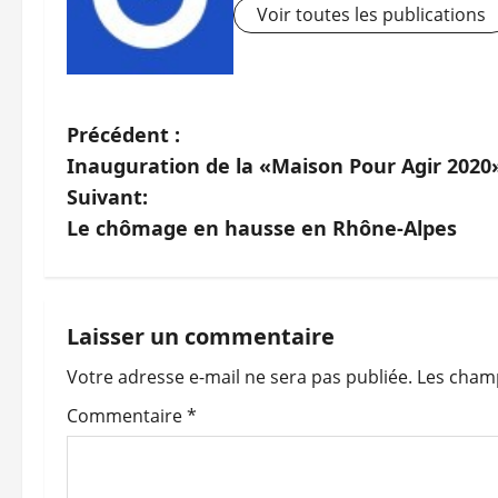
Voir toutes les publications
N
Précédent :
Inauguration de la «Maison Pour Agir 2020
a
Suivant:
v
Le chômage en hausse en Rhône-Alpes
i
g
Laisser un commentaire
a
Votre adresse e-mail ne sera pas publiée.
Les champ
t
Commentaire
*
i