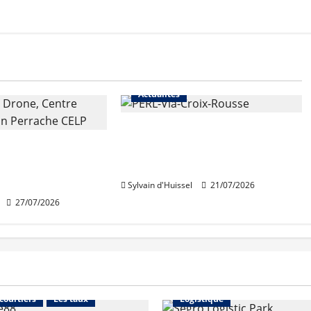
Actualités
Une nouvelle résidence en
 de rénovation
nue-propriété à la Croix-
 de Perrache
Rousse
e mardi
Sylvain d'Huissel
21/07/2026
27/07/2026
Financement
Abonnés
Immo d'entreprise
 courtiers
Les taux
Logistique