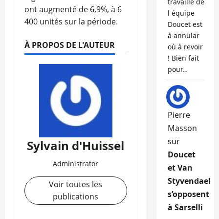
travaille de
ont augmenté de 6,9%, à 6
l équipe
400 unités sur la période.
Doucet est
à annular
À PROPOS DE L'AUTEUR
où à revoir
! Bien fait
pour…
Pierre
Masson
sur
Sylvain d'Huissel
Doucet
Administrator
et Van
Styvendael
Voir toutes les
s’opposent
publications
à Sarselli