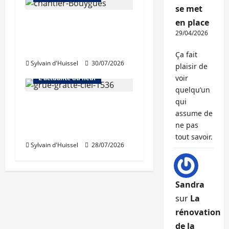
se met
en place
L’activité de Bouygues
29/04/2026
Immobilier toujours en
repli
Ça fait
Sylvain d'Huissel
30/07/2026
Abonnés
plaisir de
voir
L'actualité du neuf
quelqu’un
qui
Nouvelle rechute des
assume de
permis de construire
ne pas
en juin
tout savoir.
Sylvain d'Huissel
28/07/2026
Sandra
sur
La
rénovation
de la