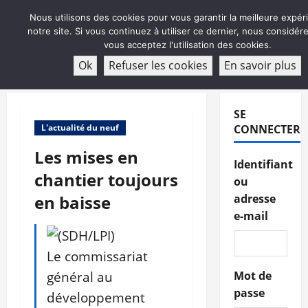
Aller
Nous utilisons des cookies pour vous garantir la meilleure expér
au
notre site. Si vous continuez à utiliser ce dernier, nous considé
contenu
vous acceptez l'utilisation des cookies.
ABONNEMENT
Ok
Refuser les cookies
En savoir plus
Menu
principal
SE
L'actualité du neuf
CONNECTER
Les mises en
Identifiant
chantier toujours
ou
en baisse
adresse
e-mail
Le commissariat
général au
Mot de
passe
développement