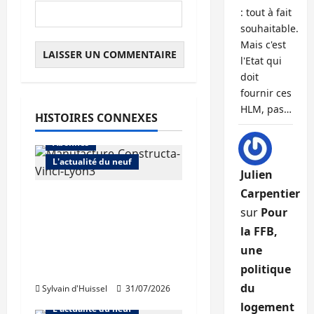
: tout à fait
souhaitable.
Mais c'est
l'Etat qui
doit
fournir ces
HLM, pas…
HISTOIRES CONNEXES
Abonnés
L'actualité du neuf
Julien
Carpentier
Vinci Immobilier :
sur
Pour
baisse des
la FFB,
réservations, mais
une
croissance des ventes
dans le diffus.
politique
du
Sylvain d'Huissel
31/07/2026
Abonnés
logement
L'actualité du neuf