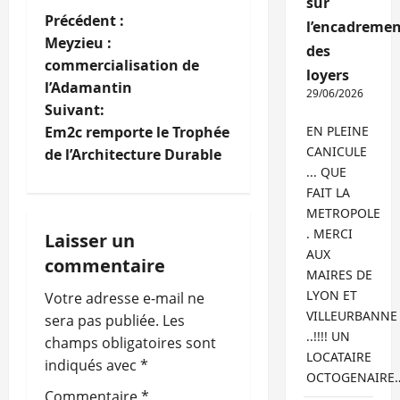
sur
N
Précédent :
l’encadremen
Meyzieu :
des
a
commercialisation de
loyers
l’Adamantin
v
29/06/2026
Suivant:
i
Em2c remporte le Trophée
EN PLEINE
CANICULE
de l’Architecture Durable
g
... QUE
FAIT LA
a
METROPOLE
. MERCI
Laisser un
t
AUX
commentaire
MAIRES DE
i
LYON ET
Votre adresse e-mail ne
VILLEURBANNE
o
sera pas publiée.
Les
..!!!! UN
champs obligatoires sont
n
LOCATAIRE
indiqués avec
*
OCTOGENAIRE
Commentaire
*