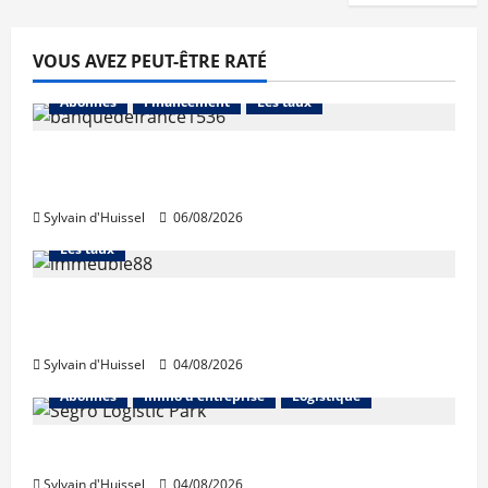
VOUS AVEZ PEUT-ÊTRE RATÉ
Abonnés
Financement
Les taux
La production de crédit retrouve ses
niveaux d’octobre
Sylvain d'Huissel
06/08/2026
Abonnés
Financement
L'avis des courtiers
Les taux
Les taux stables en août, après une
hausse en juillet
Sylvain d'Huissel
04/08/2026
Abonnés
Immo d'entreprise
Logistique
Prologis acquiert Segro
Sylvain d'Huissel
04/08/2026