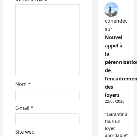
d
’
cohendet
a
sur
r
Nouvel
appel à
t
la
i
pérennisatio
de
c
l’encadremen
Nom
*
des
l
loyers
e
22/05/2026
E-mail
*
"Garantir à
tous un
loyer
Site web
abordable"