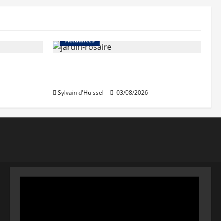
Actualités
Le « secteur Jaricot » du Jardin
du Rosaire rouvre au public
Sylvain d'Huissel
03/08/2026