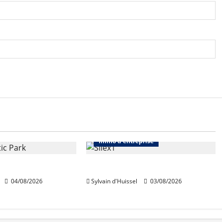
Immo d'entreprise
Abonnés
Bureaux
Immo d'entreprise
quiert Segro
IWG acquiert Wojo
04/08/2026
Sylvain d'Huissel
03/08/2026