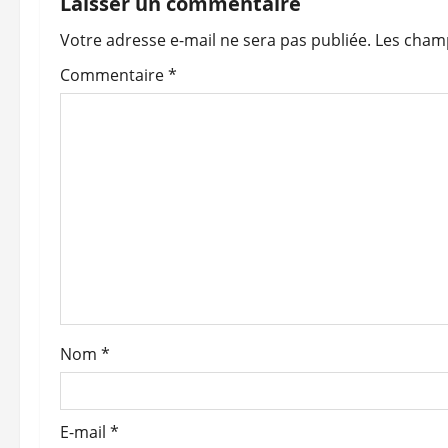
Laisser un commentaire
a
Votre adresse e-mail ne sera pas publiée.
Les champ
t
Commentaire
*
i
o
n
d
’
a
Nom
*
r
t
E-mail
*