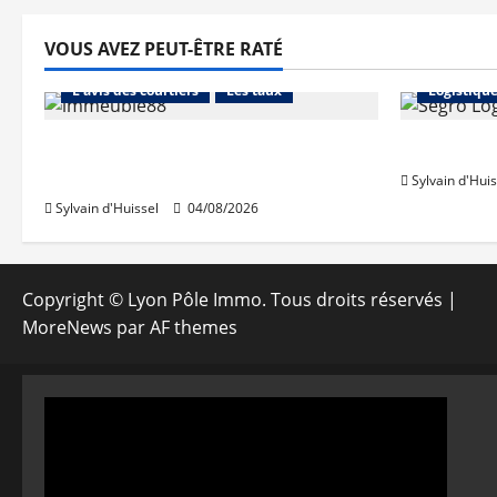
VOUS AVEZ PEUT-ÊTRE RATÉ
Abonnés
Financement
Abonnés
L'avis des courtiers
Les taux
Logistiqu
Les taux stables en août, après
Prologis 
une hausse en juillet
Sylvain d'Huis
Sylvain d'Huissel
04/08/2026
Copyright © Lyon Pôle Immo. Tous droits réservés
|
MoreNews
par AF themes