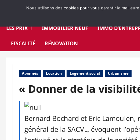
Aller
Nous utilisons des cookies pour vous garantir la meilleure
au
contenu
LES PRIX
IMMOBILIER NEUF
IMMO D’ENTREPR
FISCALITÉ
RÉNOVATION
Abonnés
Location
Logement social
Urbanisme
« Donner de la visibilit
Bernard Bochard et Eric Lamoulen, r
général de la SACVL, évoquent l’opéra