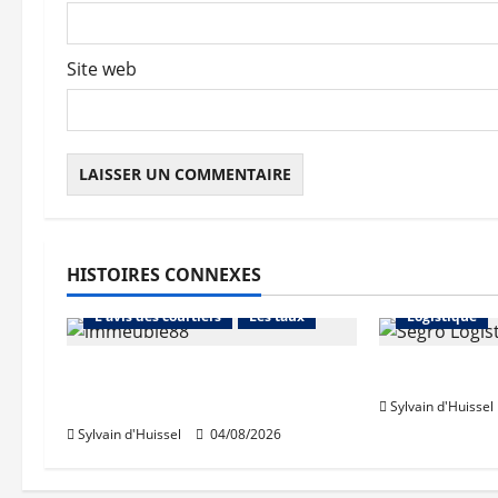
i
c
Site web
l
e
HISTOIRES CONNEXES
Abonnés
Financement
Abonnés
L'avis des courtiers
Les taux
Logistique
Les taux stables en août,
Prologis ac
après une hausse en juillet
Sylvain d'Huissel
Sylvain d'Huissel
04/08/2026