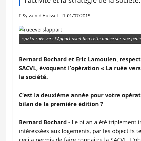
l’activité et la stratégie de la société.
Sylvain d'Huissel
01/07/2015
<p>La ruée vers l'Appart avait lieu cette année sur une péni
Bernard Bochard et Eric Lamoulen, respect
SACVL, évoquent l’opération « La ruée vers l
la société.
C’est la deuxième année pour votre opératio
bilan de la première édition ?
Bernard Bochard -
Le bilan a été triplement 
intéressées aux logements, par les objectifs te
ceci a permis de faire connaitre la SACVL. L’o