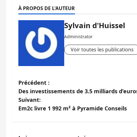
À PROPOS DE L'AUTEUR
Sylvain d'Huissel
Administrator
Voir toutes les publications
N
Précédent :
Des investissements de 3.5 milliards d’eur
a
Suivant:
v
Em2c livre 1 992 m² à Pyramide Conseils
i
g