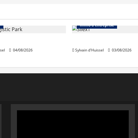
Immo d'entreprise
Abonnés
Bureaux
e
Immo d'entreprise
acquiert Segro
IWG acquiert Wojo
sel
04/08/2026
Sylvain d'Huissel
03/08/2026