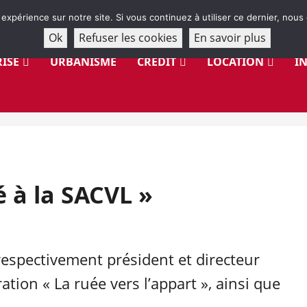
 expérience sur notre site. Si vous continuez à utiliser ce dernier, nous
Ok
Refuser les cookies
En savoir plus
ISE
URBANISME
CRÉDIT
LOCATION
I
é à la SACVL »
espectivement président et directeur
tion « La ruée vers l’appart », ainsi que