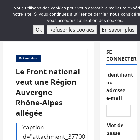
Aller
Nous utilisons des cookies pour vous garantir la meilleure expér
au
notre site. Si vous continuez à utiliser ce dernier, nous considé
contenu
vous acceptez l'utilisation des cookies.
ABONNEMENT
Ok
Refuser les cookies
En savoir plus
Menu
principal
SE
Actualités
CONNECTER
Le Front national
Identifiant
veut une Région
ou
Auvergne-
adresse
e-mail
Rhône-Alpes
allégée
Mot de
[caption
passe
id="attachment_37700"