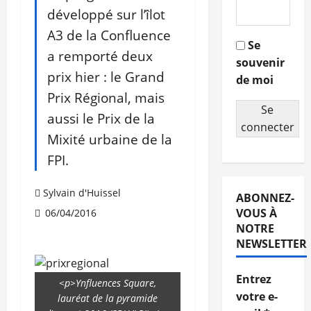
développé sur l’îlot
A3 de la Confluence
Se
a remporté deux
souvenir
prix hier : le Grand
de moi
Prix Régional, mais
Se
aussi le Prix de la
connecter
Mixité urbaine de la
FPI.
Sylvain d'Huissel
ABONNEZ-
VOUS À
06/04/2016
NOTRE
NEWSLETTER
Entrez
<p>Ynfluences Square,
votre e-
lauréat de la pyramide