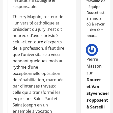
résultat » a souligné le
travaille de
responsable.
l équipe
Doucet est
Thierry Magnin, recteur de
à annular
l’université catholique et
où à revoir
président du jury, s’est dit
! Bien fait
heureux d’avoir présidé
pour…
celui-ci, entouré d’experts
de la profession. Il faut dire
que l’universitaire a vécu
Pierre
pendant quelques mois au
Masson
rythme d’une
sur
exceptionnelle opération
de réhabilitation, marquée
Doucet
par d'intenses travaux:
et Van
celle qui a transformé les
Styvendael
ex-prisons Saint-Paul et
s’opposent
Saint Joseph en un
à Sarselli
ensemble à vocation