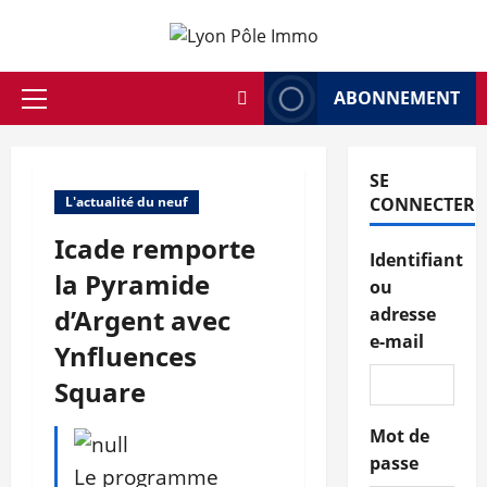
Aller
au
contenu
ABONNEMENT
Menu
principal
SE
L'actualité du neuf
CONNECTER
Icade remporte
Identifiant
la Pyramide
ou
d’Argent avec
adresse
e-mail
Ynfluences
Square
Mot de
passe
Le programme