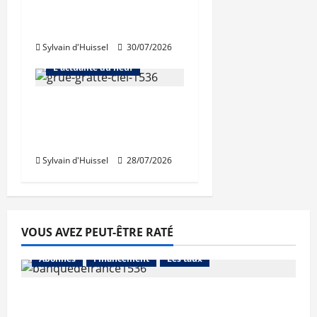
Immobilier toujours en
repli
Sylvain d'Huissel
30/07/2026
Abonnés
L'actualité du neuf
Nouvelle rechute des
permis de construire
en juin
Sylvain d'Huissel
28/07/2026
VOUS AVEZ PEUT-ÊTRE RATÉ
Abonnés
Financement
Les taux
La production de crédit retrouve ses
niveaux d’octobre