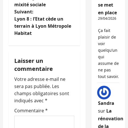
mixité sociale
se met
v
Suivant:
en place
i
Lyon 8 : l’Etat cède un
29/04/2026
terrain à Lyon Métropole
g
Ça fait
Habitat
plaisir de
a
voir
quelqu’un
t
qui
Laisser un
assume de
i
commentaire
ne pas
tout savoir.
o
Votre adresse e-mail ne
sera pas publiée.
Les
n
champs obligatoires sont
indiqués avec
*
d
Sandra
Commentaire
*
sur
La
’
rénovation
de la