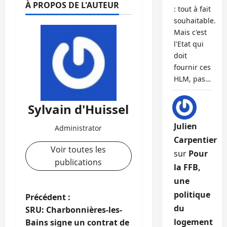
À PROPOS DE L'AUTEUR
: tout à fait
souhaitable.
Mais c'est
l'Etat qui
doit
fournir ces
HLM, pas…
Sylvain d'Huissel
Julien
Administrator
Carpentier
Voir toutes les
sur
Pour
publications
la FFB,
une
politique
N
Précédent :
du
SRU: Charbonnières-les-
a
logement
Bains signe un contrat de