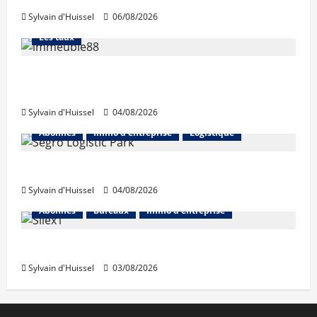
Sylvain d'Huissel
06/08/2026
Abonnés
Financement
L'avis des courtiers
Les taux
Les taux stables en août, après une
hausse en juillet
Sylvain d'Huissel
04/08/2026
Abonnés
Immo d'entreprise
Logistique
Prologis acquiert Segro
Sylvain d'Huissel
04/08/2026
Abonnés
Bureaux
Immo d'entreprise
IWG acquiert Wojo
Sylvain d'Huissel
03/08/2026