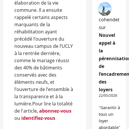
élaboration de la vie
commune. Il a ensuite
rappelé certains aspects
cohendet
marquants de la
sur
réhabilitation ayant
Nouvel
précédé l’ouverture du
appel à
nouveau campus de l’UCLY
la
à la rentrée dernière,
pérennisatio
comme le mariage réussi
de
des 40% de bâtiments
l’encadremen
conservés avec des
des
éléments neufs, et
l’ouverture de l’ensemble à
loyers
22/05/2026
la transparence et à la
lumière.
Pour lire la totalité
"Garantir à
de l'article,
abonnez-vous
tous un
ou
identifiez-vous
loyer
abordable"