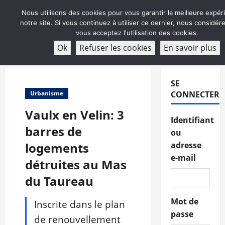
Aller
Nous utilisons des cookies pour vous garantir la meilleure expér
au
notre site. Si vous continuez à utiliser ce dernier, nous considé
contenu
vous acceptez l'utilisation des cookies.
ABONNEMENT
Ok
Refuser les cookies
En savoir plus
Menu
principal
SE
Urbanisme
CONNECTER
Vaulx en Velin: 3
Identifiant
barres de
ou
logements
adresse
e-mail
détruites au Mas
du Taureau
Mot de
Inscrite dans le plan
passe
de renouvellement