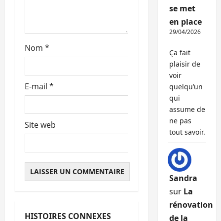
i
se met
c
en place
29/04/2026
l
Nom
*
Ça fait
e
plaisir de
voir
E-mail
*
quelqu’un
qui
assume de
ne pas
Site web
tout savoir.
Sandra
sur
La
rénovation
HISTOIRES CONNEXES
de la