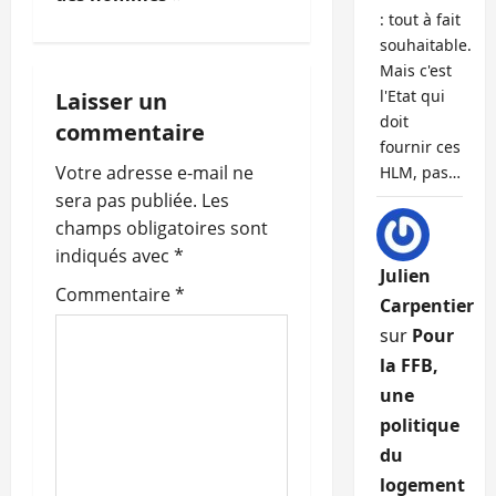
: tout à fait
a
souhaitable.
Mais c'est
t
l'Etat qui
Laisser un
doit
i
commentaire
fournir ces
o
Votre adresse e-mail ne
HLM, pas…
sera pas publiée.
Les
n
champs obligatoires sont
indiqués avec
*
d
Julien
Commentaire
*
Carpentier
’
sur
Pour
a
la FFB,
une
r
politique
t
du
logement