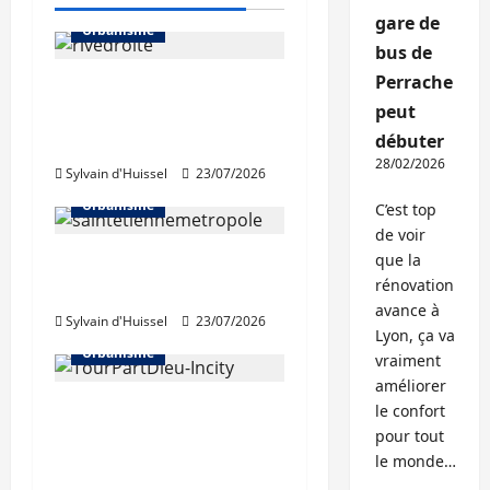
gare de
Urbanisme
bus de
Perrache
La Métropole de Lyon
peut
abandonne le projet
débuter
Rive droite du Rhône
28/02/2026
Sylvain d'Huissel
23/07/2026
Urbanisme
C’est top
de voir
que la
Régis Juanico élu au
rénovation
bureau de la FNAU
avance à
Sylvain d'Huissel
23/07/2026
Lyon, ça va
Urbanisme
vraiment
améliorer
Béatrice de Montille,
le confort
nouvelle présidente de
pour tout
le monde…
la SPL Lyon Part-Dieu