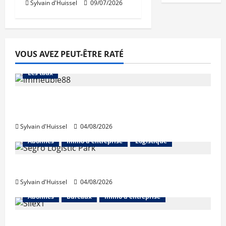
Sylvain d'Huissel
09/07/2026
VOUS AVEZ PEUT-ÊTRE RATÉ
Abonnés
Financement
L'avis des courtiers
Les taux
Les taux stables en août, après une
hausse en juillet
Sylvain d'Huissel
04/08/2026
Abonnés
Immo d'entreprise
Logistique
Prologis acquiert Segro
Sylvain d'Huissel
04/08/2026
Abonnés
Bureaux
Immo d'entreprise
IWG acquiert Wojo