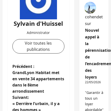
cohendet
Sylvain d'Huissel
sur
Nouvel
Administrator
appel à
Voir toutes les
la
publications
pérennisatio
de
l’encadremen
N
Précédent :
des
GrandLyon Habitat met
a
loyers
en vente 34 appartements
22/05/2026
dans le 8ème
v
arrondissement
"Garantir à
i
Suivant:
tous un
« Derrière l’urbain, il y a
loyer
g
des hommes »
abordable"