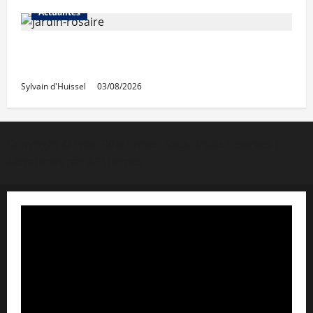
Actualités
Le « secteur Jaricot » du Jardin du Rosaire
rouvre au public
Sylvain d'Huissel
03/08/2026
Copyright © Lyon Pôle Immo. Tous droits réservés
|
MoreNews
par AF themes