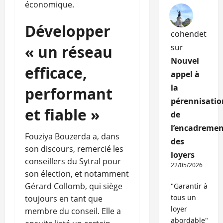
économique.
Développer
cohendet
« un réseau
sur
Nouvel
efficace,
appel à
la
performant
pérennisatio
et fiable »
de
l’encadremen
Fouziya Bouzerda a, dans
des
son discours, remercié les
loyers
conseillers du Sytral pour
22/05/2026
son élection, et notamment
Gérard Collomb, qui siège
"Garantir à
tous un
toujours en tant que
loyer
membre du conseil. Elle a
abordable"