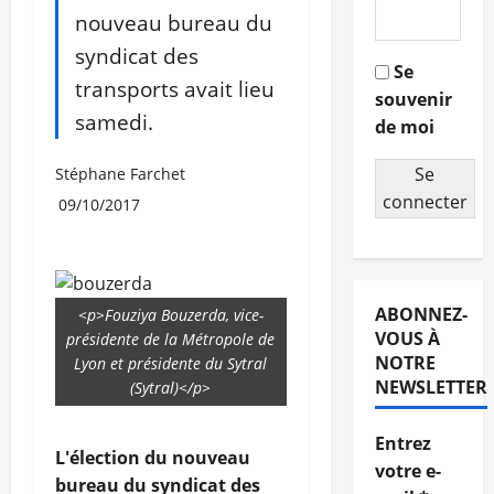
nouveau bureau du
syndicat des
Se
transports avait lieu
souvenir
samedi.
de moi
Se
Stéphane Farchet
connecter
09/10/2017
ABONNEZ-
<p>Fouziya Bouzerda, vice-
VOUS À
présidente de la Métropole de
NOTRE
Lyon et présidente du Sytral
NEWSLETTER
(Sytral)</p>
Entrez
L'élection du nouveau
votre e-
bureau du syndicat des