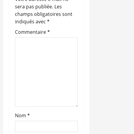
o
sera pas publiée.
Les
champs obligatoires sont
n
indiqués avec
*
d
Commentaire
*
’
a
r
t
i
c
Nom
*
l