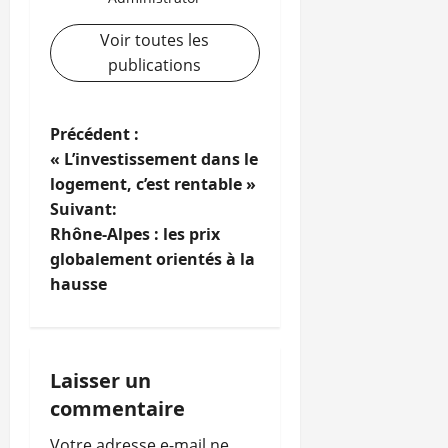
Voir toutes les
publications
N
Précédent :
« L’investissement dans le
a
logement, c’est rentable »
Suivant:
v
Rhône-Alpes : les prix
i
globalement orientés à la
hausse
g
a
Laisser un
t
commentaire
i
Votre adresse e-mail ne