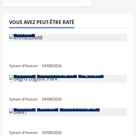
VOUS AVEZ PEUT-ÊTRE RATÉ
Abonnés
Financement
L'avis des courtiers
Les taux
Les taux stables en août, après une
hausse en juillet
Sylvain d'Huissel
04/08/2026
Abonnés
Immo d'entreprise
Logistique
Prologis acquiert Segro
Sylvain d'Huissel
04/08/2026
Abonnés
Bureaux
Immo d'entreprise
IWG acquiert Wojo
Sylvain d'Huissel
03/08/2026