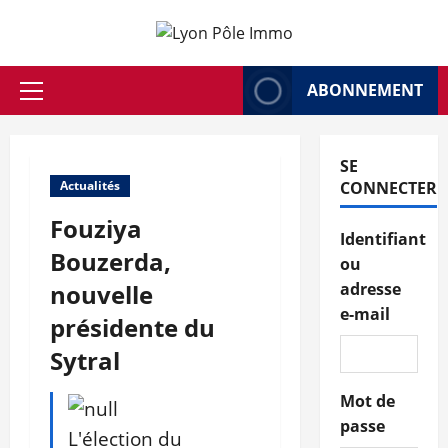
Aller
au
contenu
ABONNEMENT
Menu
principal
SE
Actualités
CONNECTER
Fouziya
Identifiant
Bouzerda,
ou
nouvelle
adresse
e-mail
présidente du
Sytral
Mot de
passe
L'élection du