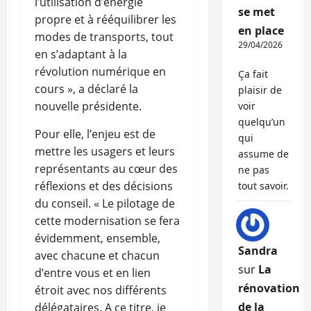
l’utilisation d’énergie
se met
propre et à rééquilibrer les
en place
modes de transports, tout
29/04/2026
en s’adaptant à la
révolution numérique en
Ça fait
cours », a déclaré la
plaisir de
nouvelle présidente.
voir
quelqu’un
Pour elle, l’enjeu est de
qui
mettre les usagers et leurs
assume de
représentants au cœur des
ne pas
réflexions et des décisions
tout savoir.
du conseil. « Le pilotage de
cette modernisation se fera
évidemment, ensemble,
Sandra
avec chacune et chacun
sur
La
d’entre vous et en lien
rénovation
étroit avec nos différents
de la
délégataires. A ce titre, je