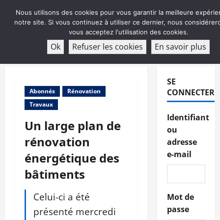
Aller
Nous utilisons des cookies pour vous garantir la meilleure expérie
au
notre site. Si vous continuez à utiliser ce dernier, nous considére
contenu
vous acceptez l'utilisation des cookies.
ABONNEMENT
Ok
Refuser les cookies
En savoir plus
Menu
principal
SE
Abonnés
Rénovation
CONNECTER
Travaux
Identifiant
Un large plan de
ou
rénovation
adresse
e-mail
énergétique des
bâtiments
Celui-ci a été
Mot de
passe
présenté mercredi