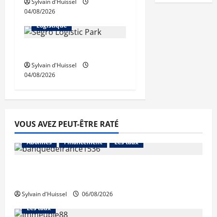
Sylvain d'Huissel
04/08/2026
Immo d'entreprise
Logistique
Prologis acquiert Segro
Sylvain d'Huissel
04/08/2026
VOUS AVEZ PEUT-ÊTRE RATÉ
Abonnés
Financement
Les taux
La production de crédit retrouve ses
niveaux d’octobre
Sylvain d'Huissel
06/08/2026
Abonnés
Financement
L'avis des courtiers
Les taux