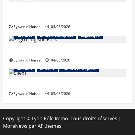
Les taux stables en août, après une
hausse en juillet
Sylvain d'Huissel
04/08/2026
Abonnés
Immo d'entreprise
Logistique
Prologis acquiert Segro
Sylvain d'Huissel
04/08/2026
Abonnés
Bureaux
Immo d'entreprise
IWG acquiert Wojo
Sylvain d'Huissel
03/08/2026
Copyright © Lyon Pôle Immo. Tous droits réservés
|
MoreNews
par AF themes