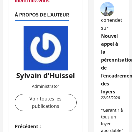
identifiez-vous
À PROPOS DE L'AUTEUR
cohendet
sur
Nouvel
appel à
la
pérennisatio
de
Sylvain d'Huissel
l’encadremen
des
Administrator
loyers
22/05/2026
Voir toutes les
publications
"Garantir à
tous un
loyer
N
Précédent :
abordable"