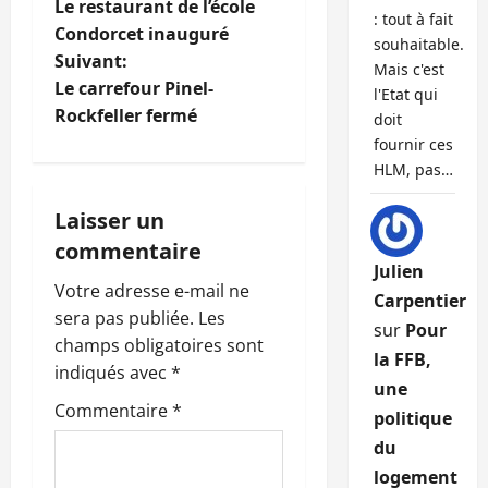
Le restaurant de l’école
: tout à fait
a
Condorcet inauguré
souhaitable.
Suivant:
v
Mais c'est
Le carrefour Pinel-
l'Etat qui
i
Rockfeller fermé
doit
fournir ces
g
HLM, pas…
a
Laisser un
commentaire
t
Julien
Votre adresse e-mail ne
i
Carpentier
sera pas publiée.
Les
sur
Pour
o
champs obligatoires sont
la FFB,
indiqués avec
*
n
une
Commentaire
*
politique
d
du
logement