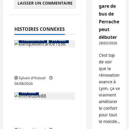
gare de
bus de
Perrache
HISTOIRES CONNEXES
peut
Abonnés
débuter
Financement
Les taux
28/02/2026
La production de crédit
C’est top
retrouve ses niveaux
de voir
que la
d’octobre
Abonnés
rénovation
Financement
Sylvain d'Huissel
avance à
06/08/2026
L'avis des courtiers
Lyon, ça va
Les taux
vraiment
améliorer
Les taux stables en
le confort
août, après une
pour tout
hausse en juillet
le monde…
Abonnés