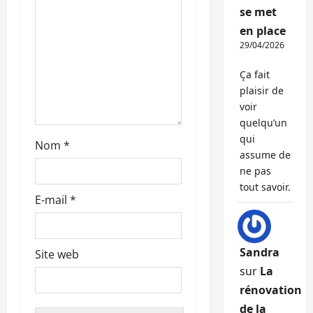
’
se met
a
en place
29/04/2026
r
Ça fait
t
plaisir de
voir
i
quelqu’un
qui
c
Nom
*
assume de
l
ne pas
tout savoir.
E-mail
*
e
Sandra
Site web
sur
La
rénovation
de la