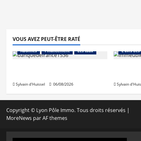
VOUS AVEZ PEUT-ÊTRE RATÉ
Abonnés
Abonnés
Financement
Les taux
L'avis des
La production de crédit retrouve
Les taux 
ses niveaux d’octobre
une hauss
Sylvain d'Huissel
06/08/2026
Sylvain d'Huis
Copyright © Lyon Pôle Immo. Tous droits réservés
|
MoreNews
par AF themes