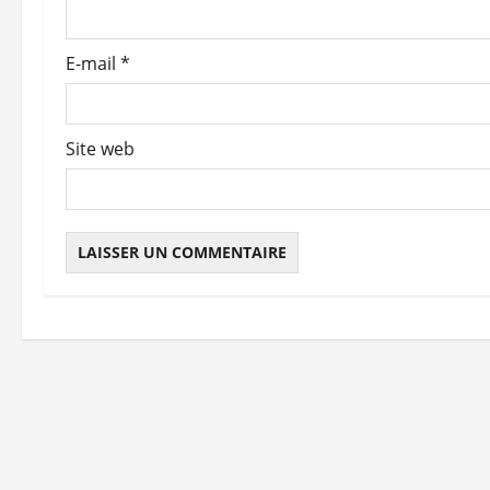
a
r
E-mail
*
t
i
Site web
c
l
e