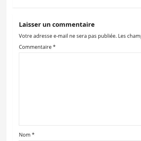
v
i
Laisser un commentaire
Votre adresse e-mail ne sera pas publiée.
Les champ
g
Commentaire
*
a
t
i
o
n
d
’
Nom
*