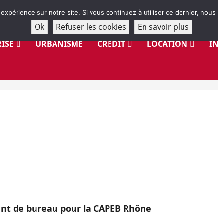
 expérience sur notre site. Si vous continuez à utiliser ce dernier, nous
Ok
Refuser les cookies
En savoir plus
ISE
URBANISME
CRÉDIT
LOCATION
I
ent de bureau pour la CAPEB Rhône