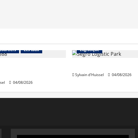
Financement
Abonnés
Immo d'entreprise
 courtiers
Les taux
Logistique
stables en août, après
Prologis acquiert Segro
e en juillet
Sylvain d'Huissel
04/08/2026
sel
04/08/2026