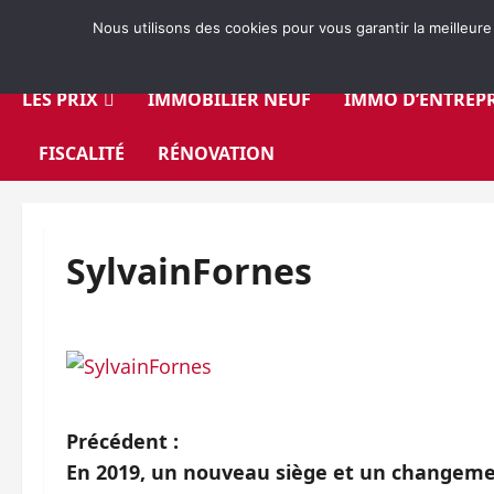
Aller
Nous utilisons des cookies pour vous garantir la meilleure
au
contenu
LES PRIX
IMMOBILIER NEUF
IMMO D’ENTREPR
FISCALITÉ
RÉNOVATION
SylvainFornes
N
Précédent :
En 2019, un nouveau siège et un changem
a