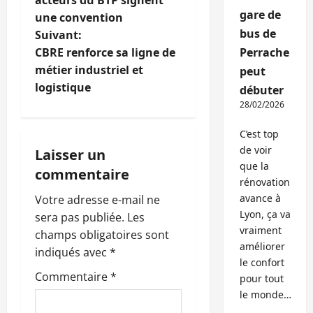
acteurs du BTP signent
gare de
une convention
v
bus de
Suivant:
i
CBRE renforce sa ligne de
Perrache
métier industriel et
peut
g
logistique
débuter
28/02/2026
a
C’est top
t
de voir
Laisser un
que la
i
commentaire
rénovation
o
avance à
Votre adresse e-mail ne
Lyon, ça va
sera pas publiée.
Les
n
vraiment
champs obligatoires sont
améliorer
indiqués avec
*
d
le confort
Commentaire
*
pour tout
’
le monde…