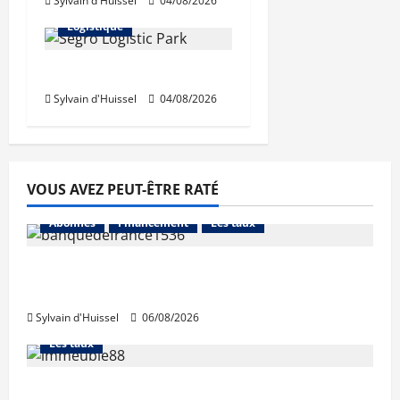
Sylvain d'Huissel
04/08/2026
Immo d'entreprise
Logistique
Prologis acquiert Segro
Sylvain d'Huissel
04/08/2026
VOUS AVEZ PEUT-ÊTRE RATÉ
Abonnés
Financement
Les taux
La production de crédit retrouve ses
niveaux d’octobre
Sylvain d'Huissel
06/08/2026
Abonnés
Financement
L'avis des courtiers
Les taux
Les taux stables en août, après une