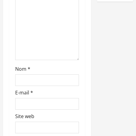
a
r
t
i
c
l
Nom
*
e
E-mail
*
Site web