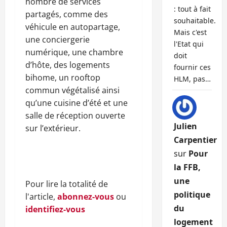
nombre de services
: tout à fait
partagés, comme des
souhaitable.
véhicule en autopartage,
Mais c'est
une conciergerie
l'Etat qui
numérique, une chambre
doit
d’hôte, des logements
fournir ces
bihome, un rooftop
HLM, pas…
commun végétalisé ainsi
qu’une cuisine d’été et une
salle de réception ouverte
Julien
sur l’extérieur.
Carpentier
sur
Pour
la FFB,
une
Pour lire la totalité de
politique
l'article,
abonnez-vous
ou
du
identifiez-vous
logement