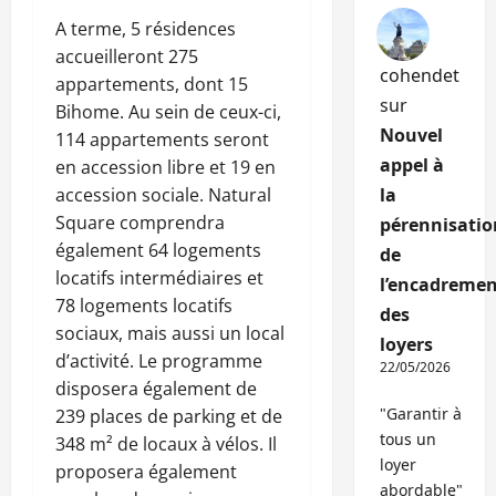
A terme, 5 résidences
accueilleront 275
cohendet
appartements, dont 15
sur
Bihome. Au sein de ceux-ci,
Nouvel
114 appartements seront
appel à
en accession libre et 19 en
accession sociale. Natural
la
Square comprendra
pérennisatio
également 64 logements
de
locatifs intermédiaires et
l’encadremen
78 logements locatifs
des
sociaux, mais aussi un local
loyers
d’activité. Le programme
22/05/2026
disposera également de
"Garantir à
239 places de parking et de
tous un
348 m² de locaux à vélos. Il
loyer
proposera également
abordable"