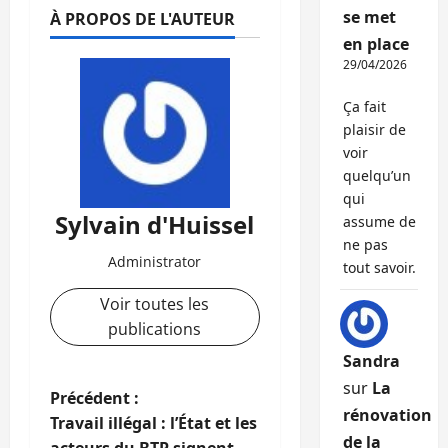
se met
À PROPOS DE L'AUTEUR
en place
29/04/2026
Ça fait
plaisir de
voir
quelqu’un
qui
Sylvain d'Huissel
assume de
ne pas
Administrator
tout savoir.
Voir toutes les
publications
Sandra
sur
La
N
Précédent :
rénovation
Travail illégal : l’État et les
a
de la