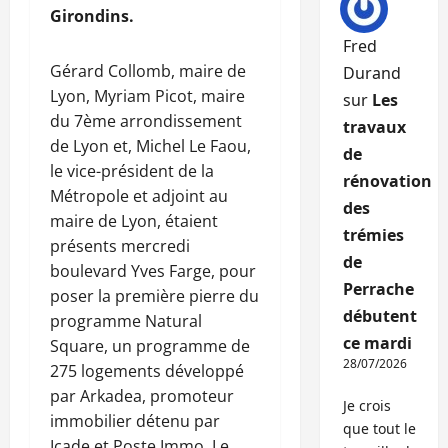
Girondins.
Fred
Gérard Collomb, maire de
Durand
Lyon, Myriam Picot, maire
sur
Les
du 7ème arrondissement
travaux
de Lyon et, Michel Le Faou,
de
le vice-président de la
rénovation
Métropole et adjoint au
des
maire de Lyon, étaient
trémies
présents mercredi
de
boulevard Yves Farge, pour
Perrache
poser la première pierre du
débutent
programme Natural
ce mardi
Square, un programme de
28/07/2026
275 logements développé
par Arkadea, promoteur
Je crois
immobilier détenu par
que tout le
Icade et Poste Immo. Le