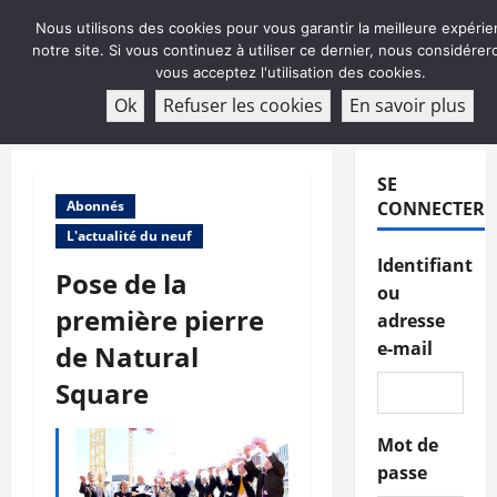
Aller
Nous utilisons des cookies pour vous garantir la meilleure expérie
au
notre site. Si vous continuez à utiliser ce dernier, nous considére
contenu
vous acceptez l'utilisation des cookies.
ABONNEMENT
Ok
Refuser les cookies
En savoir plus
Menu
principal
SE
Abonnés
CONNECTER
L'actualité du neuf
Identifiant
Pose de la
ou
première pierre
adresse
e-mail
de Natural
Square
Mot de
passe