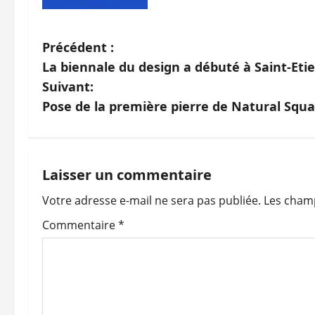
N
Précédent :
La biennale du design a débuté à Saint-Eti
a
Suivant:
v
Pose de la première pierre de Natural Squ
i
g
Laisser un commentaire
a
Votre adresse e-mail ne sera pas publiée.
Les champ
t
Commentaire
*
i
o