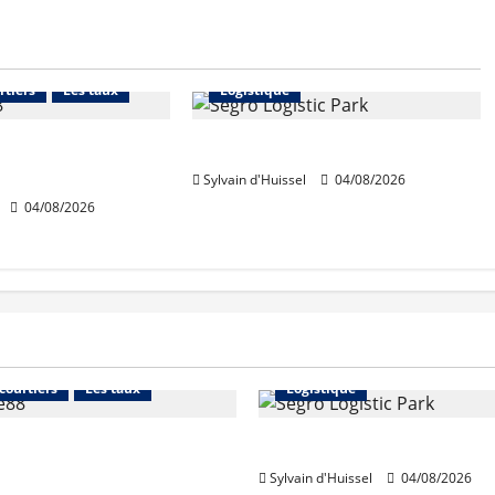
Financement
Abonnés
Immo d'entreprise
rtiers
Les taux
Logistique
ables en août,
Prologis acquiert Segro
ausse en juillet
Sylvain d'Huissel
04/08/2026
04/08/2026
Financement
Abonnés
Immo d'entreprise
 courtiers
Les taux
Logistique
stables en août, après
Prologis acquiert Segro
e en juillet
Sylvain d'Huissel
04/08/2026