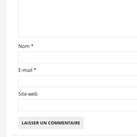
n
d
’
a
Nom
*
r
t
E-mail
*
i
c
Site web
l
e