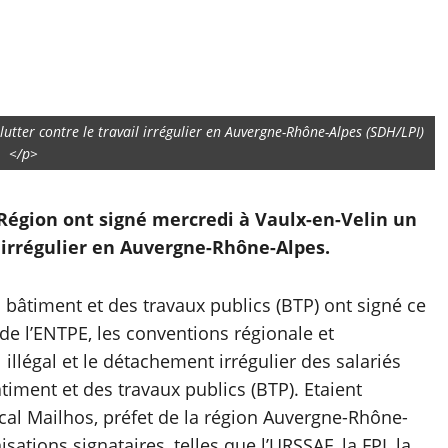
lutter contre le travail irrégulier en Auvergne-Rhône-Alpes (SDH/LPI)
</p>
e Région ont signé mercredi à Vaulx-en-Velin un
 irrégulier en Auvergne-Rhône-Alpes.
u bâtiment et des travaux publics (BTP) ont signé ce
de l’ENTPE, les conventions régionale et
 illégal et le détachement irrégulier des salariés
timent et des travaux publics (BTP). Etaient
l Mailhos, préfet de la région Auvergne-Rhône-
ations signataires, telles que l’URSSAF, la FPI, la