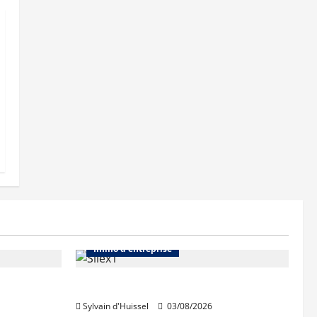
Abonnés
Bureaux
Immo d'entreprise
IWG acquiert Wojo
Sylvain d'Huissel
03/08/2026