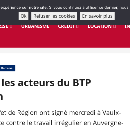
 expérience sur notre site. Si vous continuez à utiliser ce dernier, nous
Ok
Refuser les cookies
En savoir plus
ISE
URBANISME
CRÉDIT
LOCATION
I
Vidéos
et les acteurs du BTP
n
éfet de Région ont signé mercredi à Vaulx-
 contre le travail irrégulier en Auvergne-