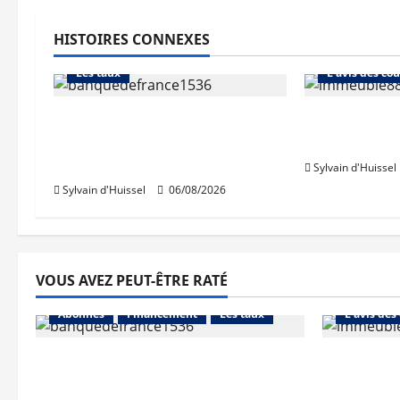
HISTOIRES CONNEXES
Abonnés
Financement
Abonnés
Les taux
L'avis des cou
La production de crédit
Les taux st
retrouve ses niveaux
après une h
d’octobre
Sylvain d'Huissel
Sylvain d'Huissel
06/08/2026
VOUS AVEZ PEUT-ÊTRE RATÉ
Abonnés
Abonnés
Financement
Les taux
L'avis des
La production de crédit retrouve
Les taux 
ses niveaux d’octobre
une hauss