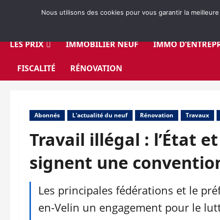
Aller
Nous utilisons des cookies pour vous garantir la meilleure
au
contenu
LES PRIX
IMMOBILIER NEUF
IMMO D’ENTREPR
FISCALITÉ
RÉNOVATION
Abonnés
L'actualité du neuf
Rénovation
Travaux
Travail illégal : l’État 
signent une conventio
Les principales fédérations et le pr
en-Velin un engagement pour le lutte